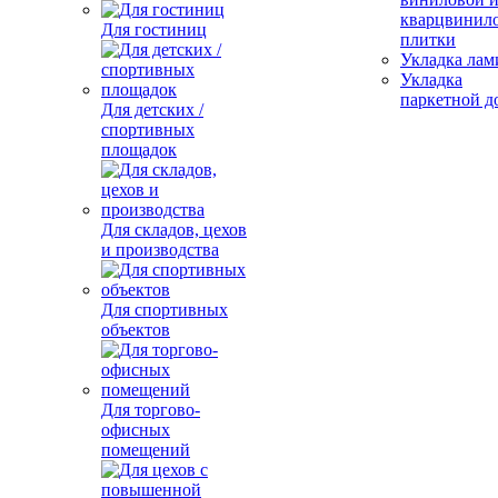
кварцвинил
Для гостиниц
плитки
Укладка лам
Укладка
паркетной д
Для детских /
спортивных
площадок
Для складов, цехов
и производства
Для спортивных
объектов
Для торгово-
офисных
помещений