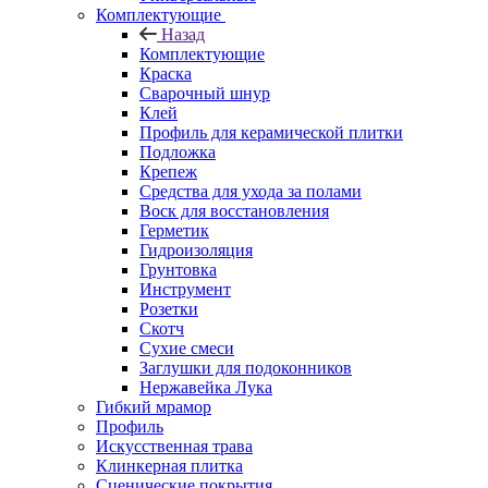
Комплектующие
Назад
Комплектующие
Краска
Сварочный шнур
Клей
Профиль для керамической плитки
Подложка
Крепеж
Средства для ухода за полами
Воск для восстановления
Герметик
Гидроизоляция
Грунтовка
Инструмент
Розетки
Скотч
Сухие смеси
Заглушки для подоконников
Нержавейка Лука
Гибкий мрамор
Профиль
Искусственная трава
Клинкерная плитка
Сценические покрытия