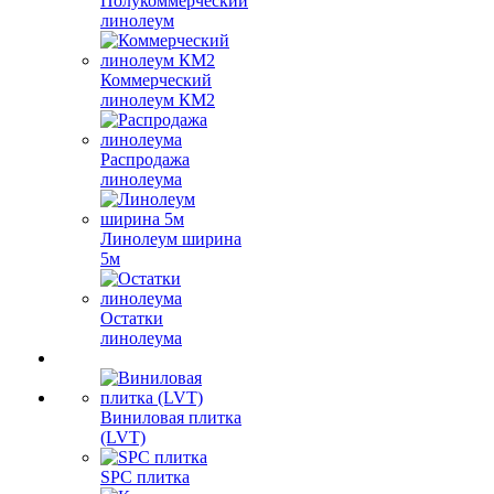
Полукоммерческий
линолеум
Коммерческий
линолеум КМ2
Распродажа
линолеума
Линолеум ширина
5м
Остатки
линолеума
Виниловая плитка
(LVT)
SPC плитка