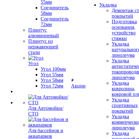
55мм
Укладка
Соединитель
Демонтаж с
58мм
покрытий
Соединитель
Подготовка
72мм
основания,
Плинтус
устройство
алюминиевый
стяжки
Плинтус из
Укладка
нержавеющей
натуральног
стали
линолеума
Укладка
Угол
антистатиче
Угол 100мм
токопроводя
Угол 55мм
линолеума
Угол 58мм
Укладка
Угол 72мм
Акции
ковролина,
ковровой пл
Укладка
спортивных
Для Автомойки/
покрытий
СТО
Укладка
коммерческо
линолеума
Для бассейнов и
Укладка
аквапарков
виниловой 