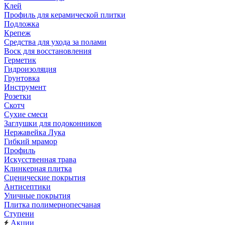
Клей
Профиль для керамической плитки
Подложка
Крепеж
Средства для ухода за полами
Воск для восстановления
Герметик
Гидроизоляция
Грунтовка
Инструмент
Розетки
Скотч
Сухие смеси
Заглушки для подоконников
Нержавейка Лука
Гибкий мрамор
Профиль
Искусственная трава
Клинкерная плитка
Сценические покрытия
Антисептики
Уличные покрытия
Плитка полимернопесчаная
Ступени
Акции