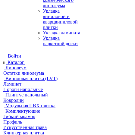
коммерческого
линолеума
Укладка
виниловой и
кварцвиниловой
плитки
Укладка ламината
Укладка
паркетной доски
Войти
Каталог
Линолеум
Остатки линолеума
Виниловая плитка (LVT)
Ламинат
Пороги напольные
Плинтус напольный
Ковролин
Модульная ПВХ плитка
Комплектующие
Гибкий мрамор
Профиль
Искусственная трава
Клинкерная плитка