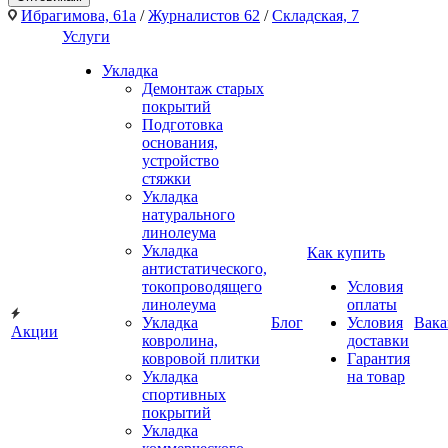
Ибрагимова, 61а
/
Журналистов 62
/
Складская, 7
Услуги
Укладка
Демонтаж старых
покрытий
Подготовка
основания,
устройство
стяжки
Укладка
натурального
линолеума
Укладка
Как купить
антистатического,
токопроводящего
Условия
линолеума
оплаты
Укладка
Блог
Условия
Вака
Акции
ковролина,
доставки
ковровой плитки
Гарантия
Укладка
на товар
спортивных
покрытий
Укладка