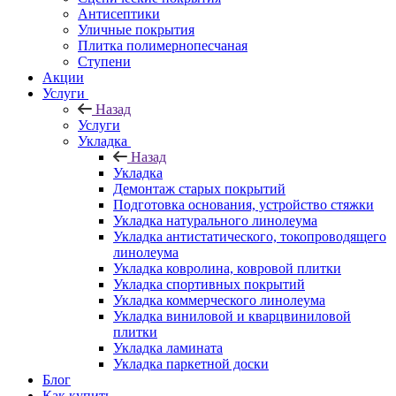
Антисептики
Уличные покрытия
Плитка полимернопесчаная
Ступени
Акции
Услуги
Назад
Услуги
Укладка
Назад
Укладка
Демонтаж старых покрытий
Подготовка основания, устройство стяжки
Укладка натурального линолеума
Укладка антистатического, токопроводящего
линолеума
Укладка ковролина, ковровой плитки
Укладка спортивных покрытий
Укладка коммерческого линолеума
Укладка виниловой и кварцвиниловой
плитки
Укладка ламината
Укладка паркетной доски
Блог
Как купить