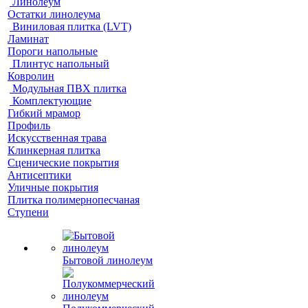
Линолеум
Остатки линолеума
Виниловая плитка (LVT)
Ламинат
Пороги напольные
Плинтус напольный
Ковролин
Модульная ПВХ плитка
Комплектующие
Гибкий мрамор
Профиль
Искусственная трава
Клинкерная плитка
Сценические покрытия
Антисептики
Уличные покрытия
Плитка полимернопесчаная
Ступени
Бытовой линолеум