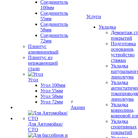
Соединитель
100мм
Соединитель
Услуги
55мм
Соединитель
Укладка
58мм
Демонтаж с
Соединитель
покрытий
72мм
Подготовка
Плинтус
основания,
алюминиевый
устройство
Плинтус из
стяжки
нержавеющей
Укладка
стали
натуральног
линолеума
Угол
Укладка
Угол 100мм
антистатиче
Угол 55мм
токопроводя
Угол 58мм
линолеума
Угол 72мм
Укладка
Акции
ковролина,
ковровой пл
Укладка
Для Автомойки/
спортивных
СТО
покрытий
Укладка