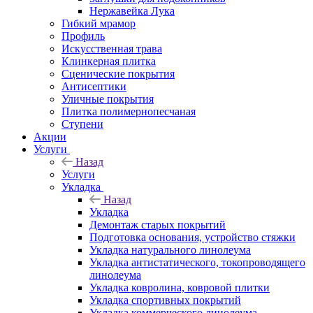
Нержавейка Лука
Гибкий мрамор
Профиль
Искусственная трава
Клинкерная плитка
Сценические покрытия
Антисептики
Уличные покрытия
Плитка полимернопесчаная
Ступени
Акции
Услуги
Назад
Услуги
Укладка
Назад
Укладка
Демонтаж старых покрытий
Подготовка основания, устройство стяжки
Укладка натурального линолеума
Укладка антистатического, токопроводящего
линолеума
Укладка ковролина, ковровой плитки
Укладка спортивных покрытий
Укладка коммерческого линолеума