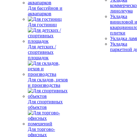
коммерческо
Для бассейнов и
линолеума
аквапарков
Укладка
виниловой 
Для гостиниц
кварцвинил
плитки
Укладка лам
Укладка
Для детских /
паркетной д
спортивных
площадок
Для складов, цехов
и производства
Для спортивных
объектов
Для торгово-
офисных