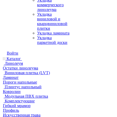
Укладка
коммерческого
линолеума
Укладка
виниловой и
кварцвиниловой
плитки
Укладка ламината
Укладка
паркетной доски
Войти
Каталог
Линолеум
Остатки линолеума
Виниловая плитка (LVT)
Ламинат
Пороги напольные
Плинтус напольный
Ковролин
Модульная ПВХ плитка
Комплектующие
Гибкий мрамор
Профиль
Искусственная трава