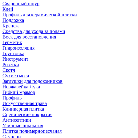
Сварочный шнур
Клей
Профиль для керамической плитки
Подложка
Крепеж
Средства для ухода за полами
Воск для восстановления
Герметик
Гидроизоляция
Грунтовка
Инструмент
Розетки
Скотч
Сухие смеси
Заглушки для подоконников
Нержавейка Лука
Гибкий мрамор
Профиль
Искусственная трава
Клинкерная плитка
Сценические покрытия
Антисептики
Уличные покрытия
Плитка полимернопесчаная
Ступени