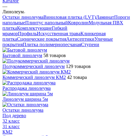
Каталог
—
Линолеум
Остатки линолеума
Виниловая плитка (LVT)
Ламинат
Пороги
напольные
Плинтус напольный
Ковролин
Модульная ПВХ
плитка
Комплектующие
Гибкий
мрамор
Профиль
Искусственная трава
Клинкерная
плитка
Сценические покрытия
Антисептики
Уличные
покрытия
Плитка полимернопесчаная
Ступени
Бытовой линолеум
58 товаров
Полукоммерческий линолеум
129 товаров
Коммерческий линолеум КМ2
42 товара
Распродажа линолеума
Линолеум ширина 5м
Остатки линолеума
Под дерево
32 класс
31 класс
КМ2