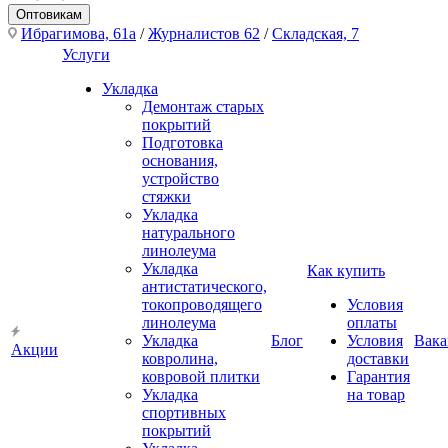
Оптовикам
Ибрагимова, 61а
/
Журналистов 62
/
Складская, 7
Услуги
Укладка
Демонтаж старых
покрытий
Подготовка
основания,
устройство
стяжки
Укладка
натурального
линолеума
Укладка
Как купить
антистатического,
токопроводящего
Условия
линолеума
оплаты
Укладка
Блог
Условия
Вака
Акции
ковролина,
доставки
ковровой плитки
Гарантия
Укладка
на товар
спортивных
покрытий