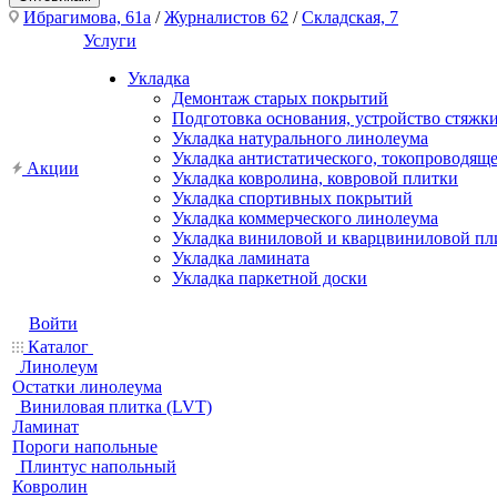
Ибрагимова, 61а
/
Журналистов 62
/
Складская, 7
Услуги
Укладка
Демонтаж старых покрытий
Подготовка основания, устройство стяжк
Укладка натурального линолеума
Укладка антистатического, токопроводящ
Акции
Укладка ковролина, ковровой плитки
Укладка спортивных покрытий
Укладка коммерческого линолеума
Укладка виниловой и кварцвиниловой пл
Укладка ламината
Укладка паркетной доски
Войти
Каталог
Линолеум
Остатки линолеума
Виниловая плитка (LVT)
Ламинат
Пороги напольные
Плинтус напольный
Ковролин