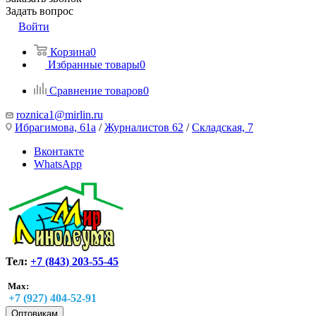
Задать вопрос
Войти
Корзина
0
Избранные товары
0
Сравнение товаров
0
roznica1@mirlin.ru
Ибрагимова, 61а
/
Журналистов 62
/
Складская, 7
Вконтакте
WhatsApp
Тел:
+7 (843) 203-55-45
Max:
+7 (927) 404-52-91
Оптовикам