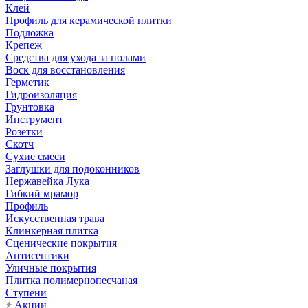
Клей
Профиль для керамической плитки
Подложка
Крепеж
Средства для ухода за полами
Воск для восстановления
Герметик
Гидроизоляция
Грунтовка
Инструмент
Розетки
Скотч
Сухие смеси
Заглушки для подоконников
Нержавейка Лука
Гибкий мрамор
Профиль
Искусственная трава
Клинкерная плитка
Сценические покрытия
Антисептики
Уличные покрытия
Плитка полимернопесчаная
Ступени
Акции