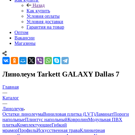
Назад
Как купить
Условия оплаты
Условия доставки
Гарантия на товар
Оптом
Вакансии
Магазины
Линолеум Tarkett GALAXY Dallas 7
Главная
—
Каталог
—
Линолеум
Остатки линолеума
Виниловая плитка (LVT)
Ламинат
Пороги
напольные
Плинтус напольный
Ковролин
Модульная ПВХ
плитка
Комплектующие
Гибкий
мрамор
Профиль
Искусственная трава
Клинкерная