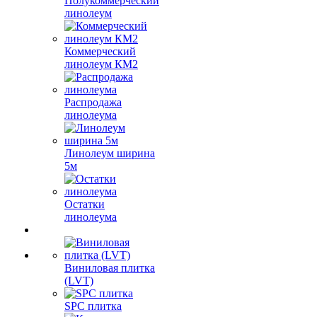
Полукоммерческий
линолеум
Коммерческий
линолеум КМ2
Распродажа
линолеума
Линолеум ширина
5м
Остатки
линолеума
Виниловая плитка
(LVT)
SPC плитка