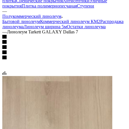
плитка
Сценические покрытия
Антисептики
Уличные
покрытия
Плитка полимернопесчаная
Ступени
—
Полукоммерческий линолеум
Бытовой линолеум
Коммерческий линолеум КМ2
Распродажа
линолеума
Линолеум ширина 5м
Остатки линолеума
—
Линолеум Tarkett GALAXY Dallas 7