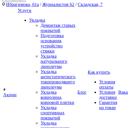
Ибрагимова, 61а
/
Журналистов 62
/
Складская, 7
Услуги
Укладка
Демонтаж старых
покрытий
Подготовка
основания,
устройство
стяжки
Укладка
натурального
линолеума
Укладка
Как купить
антистатического,
токопроводящего
Условия
линолеума
оплаты
Укладка
Блог
Условия
Вака
Акции
ковролина,
доставки
ковровой плитки
Гарантия
Укладка
на товар
спортивных
покрытий
Укладка