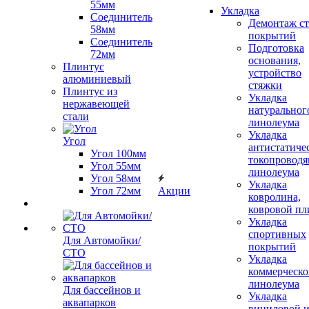
55мм
Укладка
Соединитель
Демонтаж с
58мм
покрытий
Соединитель
Подготовка
72мм
основания,
Плинтус
устройство
алюминиевый
стяжки
Плинтус из
Укладка
нержавеющей
натуральног
стали
линолеума
Укладка
Угол
антистатиче
Угол 100мм
токопроводя
Угол 55мм
линолеума
Угол 58мм
Укладка
Угол 72мм
Акции
ковролина,
ковровой пл
Укладка
спортивных
Для Автомойки/
покрытий
СТО
Укладка
коммерческо
линолеума
Для бассейнов и
Укладка
аквапарков
виниловой 