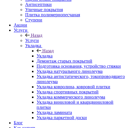
Антисептики
Уличные покрытия
Плитка полимернопесчаная
Ступени
Акции
Услуги
Назад
Услуги
Укладка
Назад
Укладка
Демонтаж старых покрытий
Подготовка основания, устройство стяжки
Укладка натурального линолеума
Укладка антистатического, токопроводящего
линолеума
Укладка ковролина, ковровой плитки
Укладка спортивных покрытий
Укладка коммерческого линолеума
Укладка виниловой и кварцвиниловой
плитки
Укладка ламината
Укладка паркетной доски
Блог
Как купить