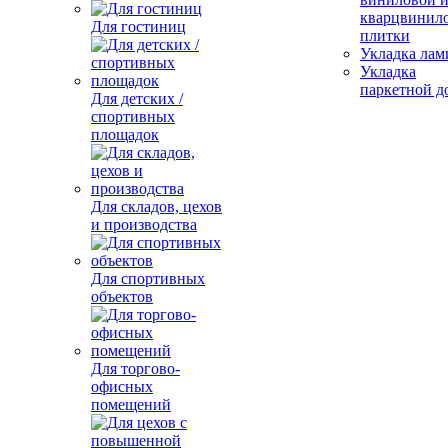
кварцвинил
Для гостиниц
плитки
Укладка лам
Укладка
паркетной д
Для детских /
спортивных
площадок
Для складов, цехов
и производства
Для спортивных
объектов
Для торгово-
офисных
помещений