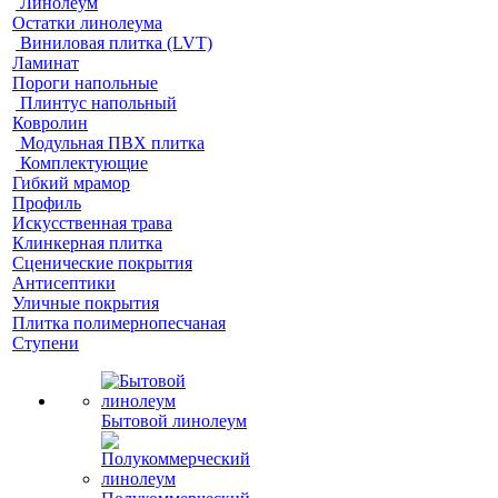
Линолеум
Остатки линолеума
Виниловая плитка (LVT)
Ламинат
Пороги напольные
Плинтус напольный
Ковролин
Модульная ПВХ плитка
Комплектующие
Гибкий мрамор
Профиль
Искусственная трава
Клинкерная плитка
Сценические покрытия
Антисептики
Уличные покрытия
Плитка полимернопесчаная
Ступени
Бытовой линолеум