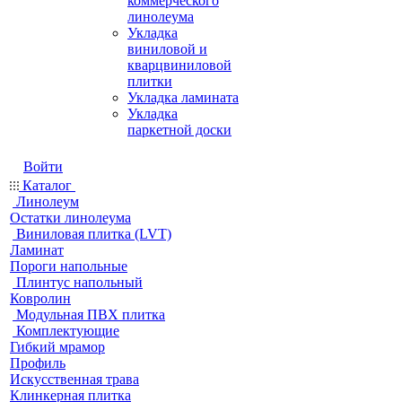
коммерческого
линолеума
Укладка
виниловой и
кварцвиниловой
плитки
Укладка ламината
Укладка
паркетной доски
Войти
Каталог
Линолеум
Остатки линолеума
Виниловая плитка (LVT)
Ламинат
Пороги напольные
Плинтус напольный
Ковролин
Модульная ПВХ плитка
Комплектующие
Гибкий мрамор
Профиль
Искусственная трава
Клинкерная плитка