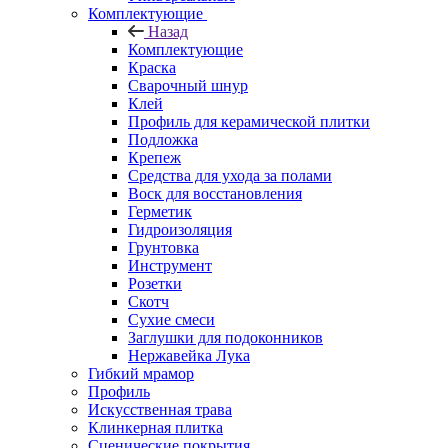
Комплектующие
Назад
Комплектующие
Краска
Сварочный шнур
Клей
Профиль для керамической плитки
Подложка
Крепеж
Средства для ухода за полами
Воск для восстановления
Герметик
Гидроизоляция
Грунтовка
Инструмент
Розетки
Скотч
Сухие смеси
Заглушки для подоконников
Нержавейка Лука
Гибкий мрамор
Профиль
Искусственная трава
Клинкерная плитка
Сценические покрытия