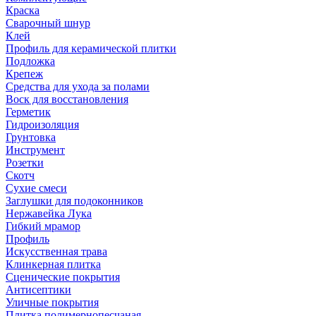
Краска
Сварочный шнур
Клей
Профиль для керамической плитки
Подложка
Крепеж
Средства для ухода за полами
Воск для восстановления
Герметик
Гидроизоляция
Грунтовка
Инструмент
Розетки
Скотч
Сухие смеси
Заглушки для подоконников
Нержавейка Лука
Гибкий мрамор
Профиль
Искусственная трава
Клинкерная плитка
Сценические покрытия
Антисептики
Уличные покрытия
Плитка полимернопесчаная