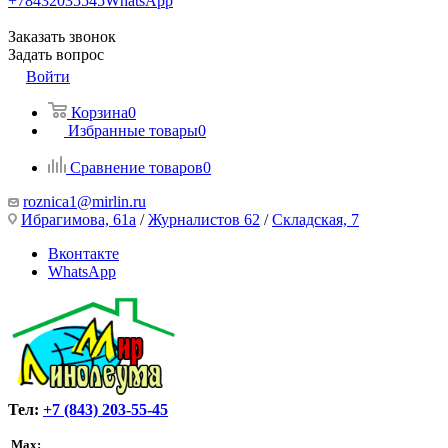
+78432035545
WhatsApp
Заказать звонок
Задать вопрос
Войти
Корзина
0
Избранные товары
0
Сравнение товаров
0
roznica1@mirlin.ru
Ибрагимова, 61а
/
Журналистов 62
/
Складская, 7
Вконтакте
WhatsApp
Тел:
+7 (843) 203-55-45
Max: