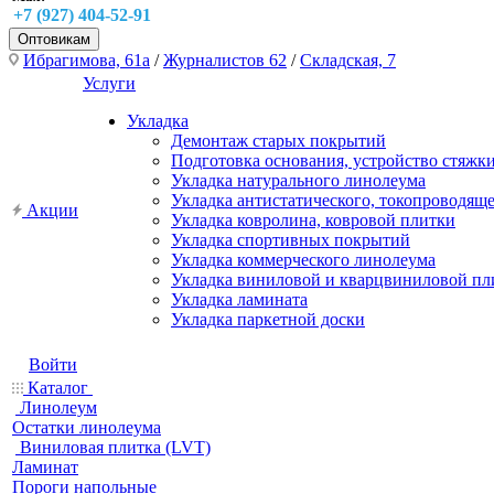
+7 (927) 404-52-91
Оптовикам
Ибрагимова, 61а
/
Журналистов 62
/
Складская, 7
Услуги
Укладка
Демонтаж старых покрытий
Подготовка основания, устройство стяжк
Укладка натурального линолеума
Укладка антистатического, токопроводящ
Акции
Укладка ковролина, ковровой плитки
Укладка спортивных покрытий
Укладка коммерческого линолеума
Укладка виниловой и кварцвиниловой пл
Укладка ламината
Укладка паркетной доски
Войти
Каталог
Линолеум
Остатки линолеума
Виниловая плитка (LVT)
Ламинат
Пороги напольные