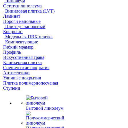
Линолеум
Остатки линолеума
Виниловая плитка (LVT)
Ламинат
Пороги напольные
Плинтус напольный
Ковролин
Модульная ПВХ плитка
Комплектующие
Гибкий мрамор
Профиль
Искусственная трава
Клинкерная плитка
Сценические покрытия
Антисептики
Уличные покрытия
Плитка полимернопесчаная
Ступени
Бытовой линолеум