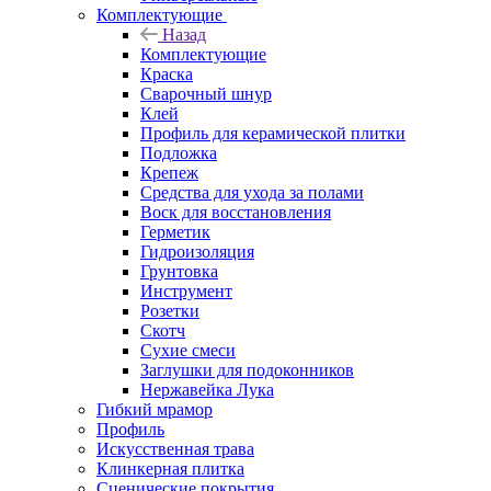
Комплектующие
Назад
Комплектующие
Краска
Сварочный шнур
Клей
Профиль для керамической плитки
Подложка
Крепеж
Средства для ухода за полами
Воск для восстановления
Герметик
Гидроизоляция
Грунтовка
Инструмент
Розетки
Скотч
Сухие смеси
Заглушки для подоконников
Нержавейка Лука
Гибкий мрамор
Профиль
Искусственная трава
Клинкерная плитка
Сценические покрытия