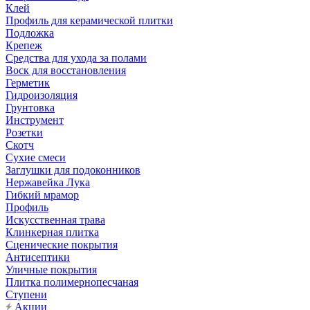
Клей
Профиль для керамической плитки
Подложка
Крепеж
Средства для ухода за полами
Воск для восстановления
Герметик
Гидроизоляция
Грунтовка
Инструмент
Розетки
Скотч
Сухие смеси
Заглушки для подоконников
Нержавейка Лука
Гибкий мрамор
Профиль
Искусственная трава
Клинкерная плитка
Сценические покрытия
Антисептики
Уличные покрытия
Плитка полимернопесчаная
Ступени
Акции