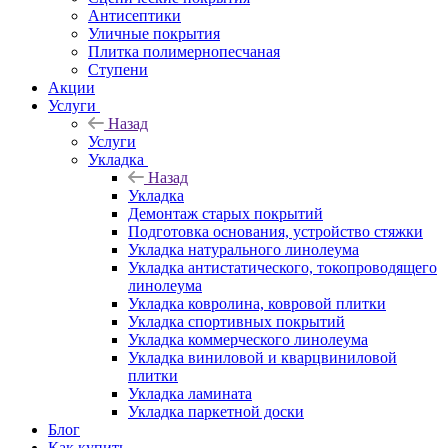
Антисептики
Уличные покрытия
Плитка полимернопесчаная
Ступени
Акции
Услуги
Назад
Услуги
Укладка
Назад
Укладка
Демонтаж старых покрытий
Подготовка основания, устройство стяжки
Укладка натурального линолеума
Укладка антистатического, токопроводящего
линолеума
Укладка ковролина, ковровой плитки
Укладка спортивных покрытий
Укладка коммерческого линолеума
Укладка виниловой и кварцвиниловой
плитки
Укладка ламината
Укладка паркетной доски
Блог
Как купить