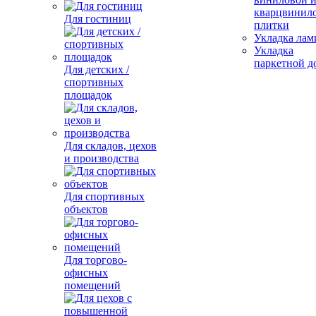
кварцвинил
Для гостиниц
плитки
Укладка лам
Укладка
паркетной д
Для детских /
спортивных
площадок
Для складов, цехов
и производства
Для спортивных
объектов
Для торгово-
офисных
помещений