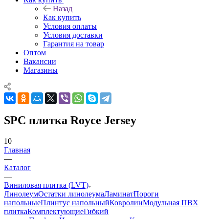
Назад
Как купить
Условия оплаты
Условия доставки
Гарантия на товар
Оптом
Вакансии
Магазины
SPC плитка Royce Jersey
10
Главная
—
Каталог
—
Виниловая плитка (LVT)
Линолеум
Остатки линолеума
Ламинат
Пороги
напольные
Плинтус напольный
Ковролин
Модульная ПВХ
плитка
Комплектующие
Гибкий