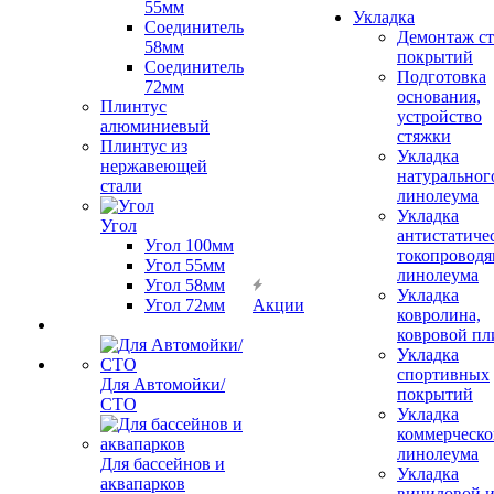
55мм
Укладка
Соединитель
Демонтаж с
58мм
покрытий
Соединитель
Подготовка
72мм
основания,
Плинтус
устройство
алюминиевый
стяжки
Плинтус из
Укладка
нержавеющей
натуральног
стали
линолеума
Укладка
Угол
антистатиче
Угол 100мм
токопроводя
Угол 55мм
линолеума
Угол 58мм
Укладка
Угол 72мм
Акции
ковролина,
ковровой пл
Укладка
спортивных
Для Автомойки/
покрытий
СТО
Укладка
коммерческо
линолеума
Для бассейнов и
Укладка
аквапарков
виниловой 