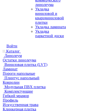
коммерческого
линолеума
Укладка
виниловой и
кварцвиниловой
плитки
Укладка ламината
Укладка
паркетной доски
Войти
Каталог
Линолеум
Остатки линолеума
Виниловая плитка (LVT)
Ламинат
Пороги напольные
Плинтус напольный
Ковролин
Модульная ПВХ плитка
Комплектующие
Гибкий мрамор
Профиль
Искусственная трава
Клинкерная плитка