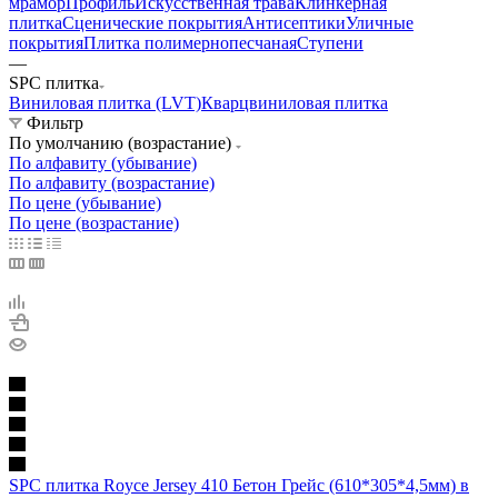
мрамор
Профиль
Искусственная трава
Клинкерная
плитка
Сценические покрытия
Антисептики
Уличные
покрытия
Плитка полимернопесчаная
Ступени
—
SPC плитка
Виниловая плитка (LVT)
Кварцвиниловая плитка
Фильтр
По умолчанию (возрастание)
По алфавиту (убывание)
По алфавиту (возрастание)
По цене (убывание)
По цене (возрастание)
SPC плитка Royce Jersey 410 Бетон Грейс (610*305*4,5мм) в