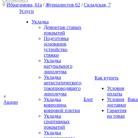
Ибрагимова, 61а
/
Журналистов 62
/
Складская, 7
Услуги
Укладка
Демонтаж старых
покрытий
Подготовка
основания,
устройство
стяжки
Укладка
натурального
линолеума
Укладка
Как купить
антистатического,
токопроводящего
Условия
линолеума
оплаты
Укладка
Блог
Условия
Вака
Акции
ковролина,
доставки
ковровой плитки
Гарантия
Укладка
на товар
спортивных
покрытий
Укладка