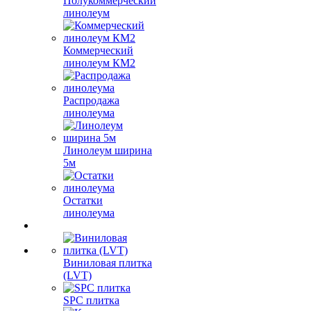
Полукоммерческий
линолеум
Коммерческий
линолеум КМ2
Распродажа
линолеума
Линолеум ширина
5м
Остатки
линолеума
Виниловая плитка
(LVT)
SPC плитка