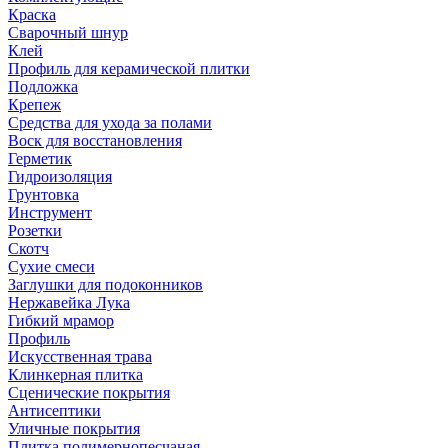
Краска
Сварочный шнур
Клей
Профиль для керамической плитки
Подложка
Крепеж
Средства для ухода за полами
Воск для восстановления
Герметик
Гидроизоляция
Грунтовка
Инструмент
Розетки
Скотч
Сухие смеси
Заглушки для подоконников
Нержавейка Лука
Гибкий мрамор
Профиль
Искусственная трава
Клинкерная плитка
Сценические покрытия
Антисептики
Уличные покрытия
Плитка полимернопесчаная