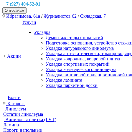
+7 (927) 404-52-91
Оптовикам
Ибрагимова, 61а
/
Журналистов 62
/
Складская, 7
Услуги
Укладка
Демонтаж старых покрытий
Подготовка основания, устройство стяжк
Укладка натурального линолеума
Укладка антистатического, токопроводящ
Акции
Укладка ковролина, ковровой плитки
Укладка спортивных покрытий
Укладка коммерческого линолеума
Укладка виниловой и кварцвиниловой пл
Укладка ламината
Укладка паркетной доски
Войти
Каталог
Линолеум
Остатки линолеума
Виниловая плитка (LVT)
Ламинат
Пороги напольные