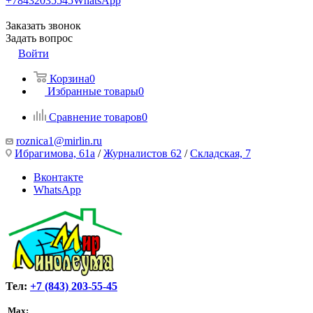
+78432035545
WhatsApp
Заказать звонок
Задать вопрос
Войти
Корзина
0
Избранные товары
0
Сравнение товаров
0
roznica1@mirlin.ru
Ибрагимова, 61а
/
Журналистов 62
/
Складская, 7
Вконтакте
WhatsApp
Тел:
+7 (843) 203-55-45
Max: