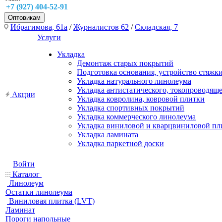
+7 (927) 404-52-91
Оптовикам
Ибрагимова, 61а
/
Журналистов 62
/
Складская, 7
Услуги
Укладка
Демонтаж старых покрытий
Подготовка основания, устройство стяжк
Укладка натурального линолеума
Укладка антистатического, токопроводящ
Акции
Укладка ковролина, ковровой плитки
Укладка спортивных покрытий
Укладка коммерческого линолеума
Укладка виниловой и кварцвиниловой пл
Укладка ламината
Укладка паркетной доски
Войти
Каталог
Линолеум
Остатки линолеума
Виниловая плитка (LVT)
Ламинат
Пороги напольные