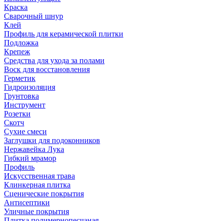
Краска
Сварочный шнур
Клей
Профиль для керамической плитки
Подложка
Крепеж
Средства для ухода за полами
Воск для восстановления
Герметик
Гидроизоляция
Грунтовка
Инструмент
Розетки
Скотч
Сухие смеси
Заглушки для подоконников
Нержавейка Лука
Гибкий мрамор
Профиль
Искусственная трава
Клинкерная плитка
Сценические покрытия
Антисептики
Уличные покрытия
Плитка полимернопесчаная