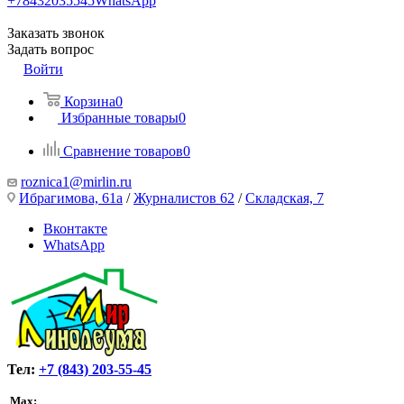
+78432035545
WhatsApp
Заказать звонок
Задать вопрос
Войти
Корзина
0
Избранные товары
0
Сравнение товаров
0
roznica1@mirlin.ru
Ибрагимова, 61а
/
Журналистов 62
/
Складская, 7
Вконтакте
WhatsApp
Тел:
+7 (843) 203-55-45
Max: