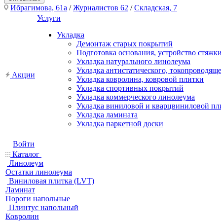
Ибрагимова, 61а
/
Журналистов 62
/
Складская, 7
Услуги
Укладка
Демонтаж старых покрытий
Подготовка основания, устройство стяжк
Укладка натурального линолеума
Укладка антистатического, токопроводящ
Акции
Укладка ковролина, ковровой плитки
Укладка спортивных покрытий
Укладка коммерческого линолеума
Укладка виниловой и кварцвиниловой пл
Укладка ламината
Укладка паркетной доски
Войти
Каталог
Линолеум
Остатки линолеума
Виниловая плитка (LVT)
Ламинат
Пороги напольные
Плинтус напольный
Ковролин