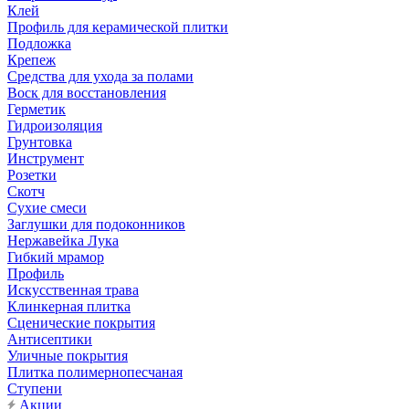
Клей
Профиль для керамической плитки
Подложка
Крепеж
Средства для ухода за полами
Воск для восстановления
Герметик
Гидроизоляция
Грунтовка
Инструмент
Розетки
Скотч
Сухие смеси
Заглушки для подоконников
Нержавейка Лука
Гибкий мрамор
Профиль
Искусственная трава
Клинкерная плитка
Сценические покрытия
Антисептики
Уличные покрытия
Плитка полимернопесчаная
Ступени
Акции