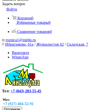
Задать вопрос
Войти
Корзина
0
Избранные товары
0
Сравнение товаров
0
roznica1@mirlin.ru
Ибрагимова, 61а
/
Журналистов 62
/
Складская, 7
Вконтакте
WhatsApp
Тел:
+7 (843) 203-55-45
Max:
+7 (927) 404-52-91
Оптовикам