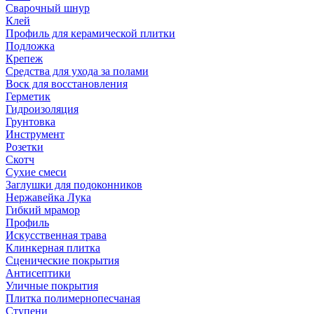
Сварочный шнур
Клей
Профиль для керамической плитки
Подложка
Крепеж
Средства для ухода за полами
Воск для восстановления
Герметик
Гидроизоляция
Грунтовка
Инструмент
Розетки
Скотч
Сухие смеси
Заглушки для подоконников
Нержавейка Лука
Гибкий мрамор
Профиль
Искусственная трава
Клинкерная плитка
Сценические покрытия
Антисептики
Уличные покрытия
Плитка полимернопесчаная
Ступени