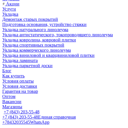
Акции
Услуги
Укладка
Демонтаж старых покрытий
Подготовка основания, устройство стяжки
Укладка натурального линолеума
Укладка антистатического, токопроводящего линолеума
Укладка ковролина, ковровой плитки
Укладка спортивных покрытий
Укладка коммерческого линолеума
Укладка виниловой и кварцвиниловой плитки
Укладка ламината
Укладка паркетной доски
Блог
Как купить
Условия оплаты
Условия доставки
Гарантия на товар
Оптом
Вакансии
Магазины
+7 (843) 203-55-48
+7 (843) 203-55-48
Единая справочная
+78432035545
WhatsApp