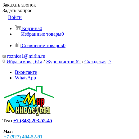
Заказать звонок
Задать вопрос
Войти
Корзина
0
Избранные товары
0
Сравнение товаров
0
roznica1@mirlin.ru
Ибрагимова, 61а
/
Журналистов 62
/
Складская, 7
Вконтакте
WhatsApp
Тел:
+7 (843) 203-55-45
Max:
+7 (927) 404-52-91