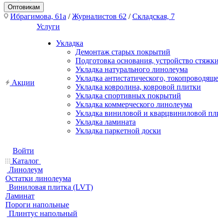
Оптовикам
Ибрагимова, 61а
/
Журналистов 62
/
Складская, 7
Услуги
Укладка
Демонтаж старых покрытий
Подготовка основания, устройство стяжк
Укладка натурального линолеума
Укладка антистатического, токопроводящ
Акции
Укладка ковролина, ковровой плитки
Укладка спортивных покрытий
Укладка коммерческого линолеума
Укладка виниловой и кварцвиниловой пл
Укладка ламината
Укладка паркетной доски
Войти
Каталог
Линолеум
Остатки линолеума
Виниловая плитка (LVT)
Ламинат
Пороги напольные
Плинтус напольный