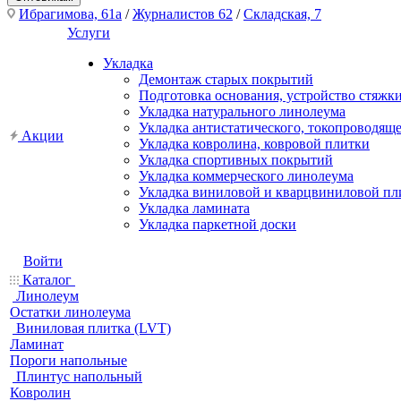
Ибрагимова, 61а
/
Журналистов 62
/
Складская, 7
Услуги
Укладка
Демонтаж старых покрытий
Подготовка основания, устройство стяжк
Укладка натурального линолеума
Укладка антистатического, токопроводящ
Акции
Укладка ковролина, ковровой плитки
Укладка спортивных покрытий
Укладка коммерческого линолеума
Укладка виниловой и кварцвиниловой пл
Укладка ламината
Укладка паркетной доски
Войти
Каталог
Линолеум
Остатки линолеума
Виниловая плитка (LVT)
Ламинат
Пороги напольные
Плинтус напольный
Ковролин