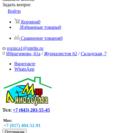
Задать вопрос
Войти
Корзина
0
Избранные товары
0
Сравнение товаров
0
roznica1@mirlin.ru
Ибрагимова, 61а
/
Журналистов 62
/
Складская, 7
Вконтакте
WhatsApp
Тел:
+7 (843) 203-55-45
Max:
+7 (927) 404-52-91
Оптовикам