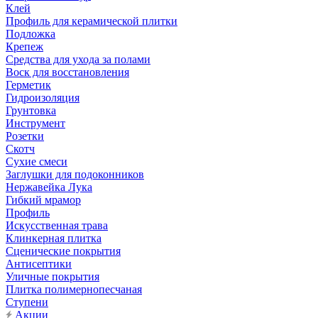
Клей
Профиль для керамической плитки
Подложка
Крепеж
Средства для ухода за полами
Воск для восстановления
Герметик
Гидроизоляция
Грунтовка
Инструмент
Розетки
Скотч
Сухие смеси
Заглушки для подоконников
Нержавейка Лука
Гибкий мрамор
Профиль
Искусственная трава
Клинкерная плитка
Сценические покрытия
Антисептики
Уличные покрытия
Плитка полимернопесчаная
Ступени
Акции