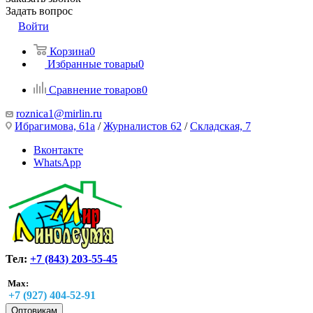
Задать вопрос
Войти
Корзина
0
Избранные товары
0
Сравнение товаров
0
roznica1@mirlin.ru
Ибрагимова, 61а
/
Журналистов 62
/
Складская, 7
Вконтакте
WhatsApp
Тел:
+7 (843) 203-55-45
Max:
+7 (927) 404-52-91
Оптовикам