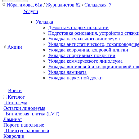
Ибрагимова, 61а
/
Журналистов 62
/
Складская, 7
Услуги
Укладка
Демонтаж старых покрытий
Подготовка основания, устройство стяжк
Укладка натурального линолеума
Укладка антистатического, токопроводящ
Акции
Укладка ковролина, ковровой плитки
Укладка спортивных покрытий
Укладка коммерческого линолеума
Укладка виниловой и кварцвиниловой пл
Укладка ламината
Укладка паркетной доски
Войти
Каталог
Линолеум
Остатки линолеума
Виниловая плитка (LVT)
Ламинат
Пороги напольные
Плинтус напольный
Ковролин