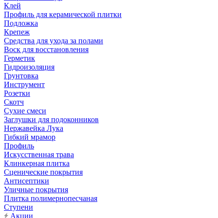
Клей
Профиль для керамической плитки
Подложка
Крепеж
Средства для ухода за полами
Воск для восстановления
Герметик
Гидроизоляция
Грунтовка
Инструмент
Розетки
Скотч
Сухие смеси
Заглушки для подоконников
Нержавейка Лука
Гибкий мрамор
Профиль
Искусственная трава
Клинкерная плитка
Сценические покрытия
Антисептики
Уличные покрытия
Плитка полимернопесчаная
Ступени
Акции