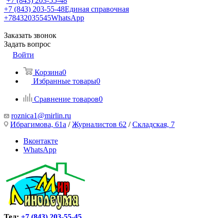
+7 (843) 203-55-48
+7 (843) 203-55-48
Единая справочная
+78432035545
WhatsApp
Заказать звонок
Задать вопрос
Войти
Корзина
0
Избранные товары
0
Сравнение товаров
0
roznica1@mirlin.ru
Ибрагимова, 61а
/
Журналистов 62
/
Складская, 7
Вконтакте
WhatsApp
Тел:
+7 (843) 203-55-45