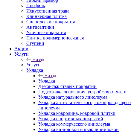
Гибкий мрамор
Профиль
Искусственная трава
Клинкерная плитка
Сценические покрытия
Антисептики
Уличные покрытия
Плитка полимернопесчаная
Ступени
Акции
Услуги
Назад
Услуги
Укладка
Назад
Укладка
Демонтаж старых покрытий
Подготовка основания, устройство стяжки
Укладка натурального линолеума
Укладка антистатического, токопроводящего
линолеума
Укладка ковролина, ковровой плитки
Укладка спортивных покрытий
Укладка коммерческого линолеума
Укладка виниловой и кварцвиниловой