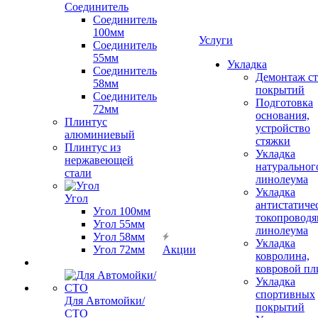
Соединитель
Соединитель
100мм
Услуги
Соединитель
55мм
Укладка
Соединитель
Демонтаж с
58мм
покрытий
Соединитель
Подготовка
72мм
основания,
Плинтус
устройство
алюминиевый
стяжки
Плинтус из
Укладка
нержавеющей
натуральног
стали
линолеума
Укладка
Угол
антистатиче
Угол 100мм
токопроводя
Угол 55мм
линолеума
Угол 58мм
Укладка
Угол 72мм
Акции
ковролина,
ковровой пл
Укладка
спортивных
Для Автомойки/
покрытий
СТО