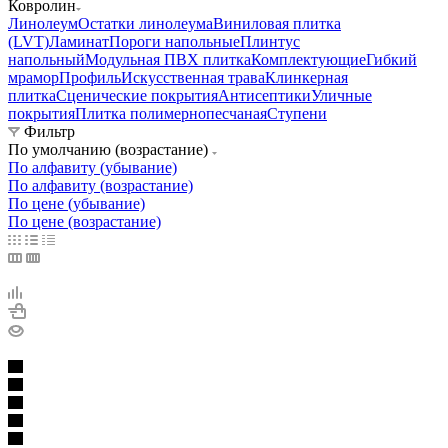
Ковролин
Линолеум
Остатки линолеума
Виниловая плитка
(LVT)
Ламинат
Пороги напольные
Плинтус
напольный
Модульная ПВХ плитка
Комплектующие
Гибкий
мрамор
Профиль
Искусственная трава
Клинкерная
плитка
Сценические покрытия
Антисептики
Уличные
покрытия
Плитка полимернопесчаная
Ступени
Фильтр
По умолчанию (возрастание)
По алфавиту (убывание)
По алфавиту (возрастание)
По цене (убывание)
По цене (возрастание)