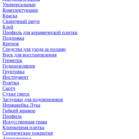
Универсальные
Комплектующие
Краска
Сварочный шнур
Клей
Профиль для керамической плитки
Подложка
Крепеж
Средства для ухода за полами
Воск для восстановления
Герметик
Гидроизоляция
Грунтовка
Инструмент
Розетки
Скотч
Сухие смеси
Заглушки для подоконников
Нержавейка Лука
Гибкий мрамор
Профиль
Искусственная трава
Клинкерная плитка
Сценические покрытия
Антисептики