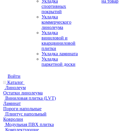
Укладка
на товар
спортивных
покрытий
Укладка
коммерческого
линолеума
Укладка
виниловой и
кварцвиниловой
плитки
Укладка ламината
Укладка
паркетной доски
Войти
Каталог
Линолеум
Остатки линолеума
Виниловая плитка (LVT)
Ламинат
Пороги напольные
Плинтус напольный
Ковролин
Модульная ПВХ плитка
Комплектующие