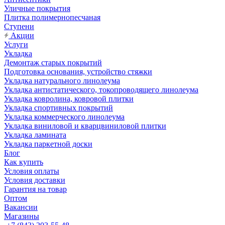
Уличные покрытия
Плитка полимернопесчаная
Ступени
Акции
Услуги
Укладка
Демонтаж старых покрытий
Подготовка основания, устройство стяжки
Укладка натурального линолеума
Укладка антистатического, токопроводящего линолеума
Укладка ковролина, ковровой плитки
Укладка спортивных покрытий
Укладка коммерческого линолеума
Укладка виниловой и кварцвиниловой плитки
Укладка ламината
Укладка паркетной доски
Блог
Как купить
Условия оплаты
Условия доставки
Гарантия на товар
Оптом
Вакансии
Магазины