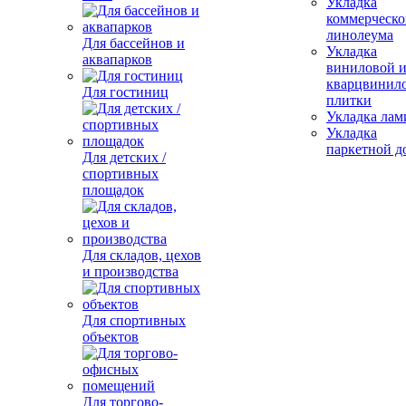
Укладка
коммерческо
линолеума
Для бассейнов и
Укладка
аквапарков
виниловой 
кварцвинил
Для гостиниц
плитки
Укладка лам
Укладка
паркетной д
Для детских /
спортивных
площадок
Для складов, цехов
и производства
Для спортивных
объектов
Для торгово-