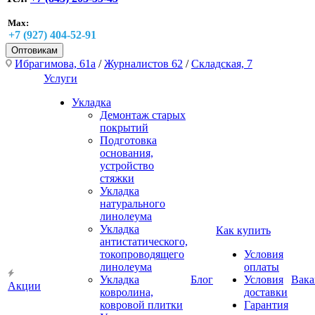
Max:
+7 (927) 404-52-91
Оптовикам
Ибрагимова, 61а
/
Журналистов 62
/
Складская, 7
Услуги
Укладка
Демонтаж старых
покрытий
Подготовка
основания,
устройство
стяжки
Укладка
натурального
линолеума
Укладка
Как купить
антистатического,
токопроводящего
Условия
линолеума
оплаты
Укладка
Блог
Условия
Вака
Акции
ковролина,
доставки
ковровой плитки
Гарантия