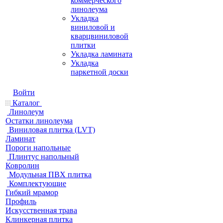
коммерческого
линолеума
Укладка
виниловой и
кварцвиниловой
плитки
Укладка ламината
Укладка
паркетной доски
Войти
Каталог
Линолеум
Остатки линолеума
Виниловая плитка (LVT)
Ламинат
Пороги напольные
Плинтус напольный
Ковролин
Модульная ПВХ плитка
Комплектующие
Гибкий мрамор
Профиль
Искусственная трава
Клинкерная плитка