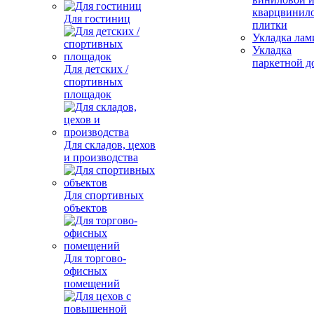
кварцвинил
Для гостиниц
плитки
Укладка лам
Укладка
паркетной д
Для детских /
спортивных
площадок
Для складов, цехов
и производства
Для спортивных
объектов
Для торгово-
офисных
помещений