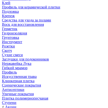
Клей
Профиль для керамической плитки
Подложка
Крепеж
Средства для ухода за полами
Воск для восстановления
Герметик
Гидроизоляция
Грунтовка
Инструмент
Розетки
Скотч
Сухие смеси
Заглушки для подоконников
Нержавейка Лука
Гибкий мрамор
Профиль
Искусственная трава
Клинкерная плитка
Сценические покрытия
Антисептики
Уличные покрытия
Плитка полимернопесчаная
Ступени
Акции