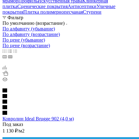
мрамор
Профиль
Искусственная трава
Клинкерная
плитка
Сценические покрытия
Антисептики
Уличные
покрытия
Плитка полимернопесчаная
Ступени
Фильтр
По умолчанию (возрастание)
По алфавиту (убывание)
По алфавиту (возрастание)
По цене (убывание)
По цене (возрастание)
Ковролин Ideal Brugge 902 (4,0 м)
Под заказ
1 130
₽
/м2