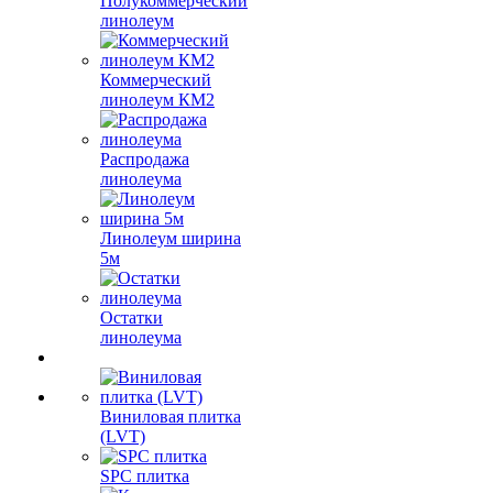
Полукоммерческий
линолеум
Коммерческий
линолеум КМ2
Распродажа
линолеума
Линолеум ширина
5м
Остатки
линолеума
Виниловая плитка
(LVT)
SPC плитка