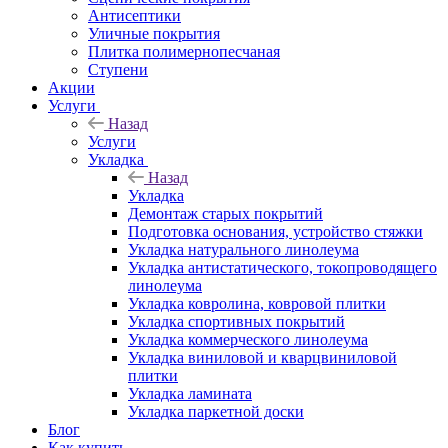
Антисептики
Уличные покрытия
Плитка полимернопесчаная
Ступени
Акции
Услуги
Назад
Услуги
Укладка
Назад
Укладка
Демонтаж старых покрытий
Подготовка основания, устройство стяжки
Укладка натурального линолеума
Укладка антистатического, токопроводящего
линолеума
Укладка ковролина, ковровой плитки
Укладка спортивных покрытий
Укладка коммерческого линолеума
Укладка виниловой и кварцвиниловой
плитки
Укладка ламината
Укладка паркетной доски
Блог
Как купить