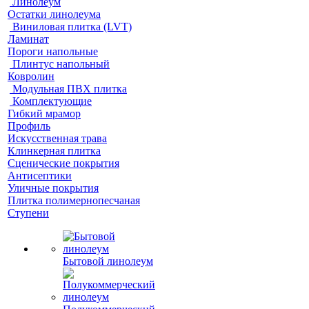
Линолеум
Остатки линолеума
Виниловая плитка (LVT)
Ламинат
Пороги напольные
Плинтус напольный
Ковролин
Модульная ПВХ плитка
Комплектующие
Гибкий мрамор
Профиль
Искусственная трава
Клинкерная плитка
Сценические покрытия
Антисептики
Уличные покрытия
Плитка полимернопесчаная
Ступени
Бытовой линолеум