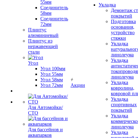
55мм
Укладка
Соединитель
Демонтаж с
58мм
покрытий
Соединитель
Подготовка
72мм
основания,
Плинтус
устройство
алюминиевый
стяжки
Плинтус из
Укладка
нержавеющей
натуральног
стали
линолеума
Укладка
Угол
антистатиче
Угол 100мм
токопроводя
Угол 55мм
линолеума
Угол 58мм
Укладка
Угол 72мм
Акции
ковролина,
ковровой пл
Укладка
спортивных
Для Автомойки/
покрытий
СТО
Укладка
коммерческо
линолеума
Для бассейнов и
Укладка
аквапарков
виниловой 