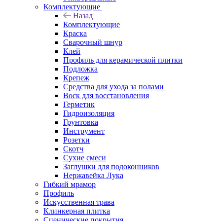
Комплектующие
Назад
Комплектующие
Краска
Сварочный шнур
Клей
Профиль для керамической плитки
Подложка
Крепеж
Средства для ухода за полами
Воск для восстановления
Герметик
Гидроизоляция
Грунтовка
Инструмент
Розетки
Скотч
Сухие смеси
Заглушки для подоконников
Нержавейка Лука
Гибкий мрамор
Профиль
Искусственная трава
Клинкерная плитка
Сценические покрытия