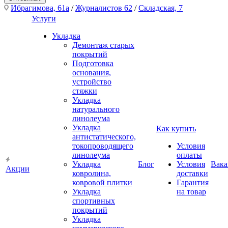
Ибрагимова, 61а
/
Журналистов 62
/
Складская, 7
Услуги
Укладка
Демонтаж старых
покрытий
Подготовка
основания,
устройство
стяжки
Укладка
натурального
линолеума
Укладка
Как купить
антистатического,
токопроводящего
Условия
линолеума
оплаты
Укладка
Блог
Условия
Вака
Акции
ковролина,
доставки
ковровой плитки
Гарантия
Укладка
на товар
спортивных
покрытий
Укладка