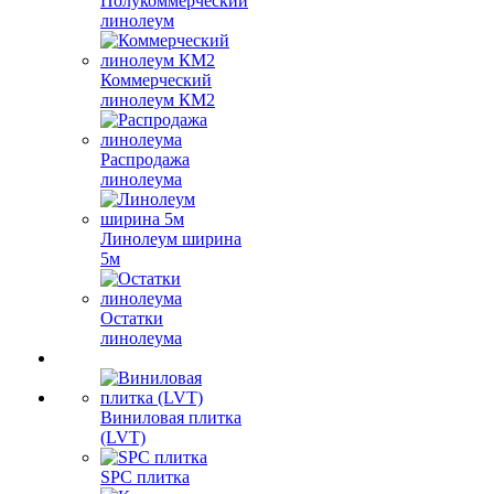
Полукоммерческий
линолеум
Коммерческий
линолеум КМ2
Распродажа
линолеума
Линолеум ширина
5м
Остатки
линолеума
Виниловая плитка
(LVT)
SPC плитка