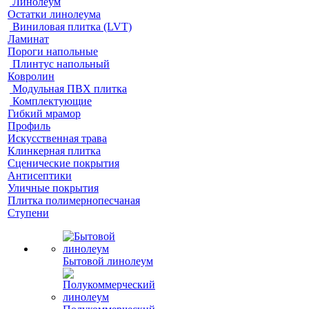
Линолеум
Остатки линолеума
Виниловая плитка (LVT)
Ламинат
Пороги напольные
Плинтус напольный
Ковролин
Модульная ПВХ плитка
Комплектующие
Гибкий мрамор
Профиль
Искусственная трава
Клинкерная плитка
Сценические покрытия
Антисептики
Уличные покрытия
Плитка полимернопесчаная
Ступени
Бытовой линолеум