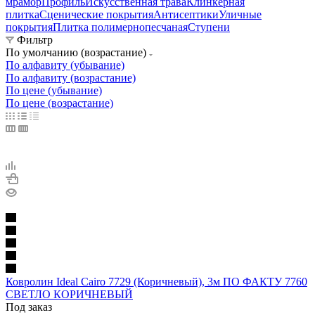
мрамор
Профиль
Искусственная трава
Клинкерная
плитка
Сценические покрытия
Антисептики
Уличные
покрытия
Плитка полимернопесчаная
Ступени
Фильтр
По умолчанию (возрастание)
По алфавиту (убывание)
По алфавиту (возрастание)
По цене (убывание)
По цене (возрастание)
Ковролин Ideal Cairo 7729 (Коричневый), 3м ПО ФАКТУ 7760
СВЕТЛО КОРИЧНЕВЫЙ
Под заказ