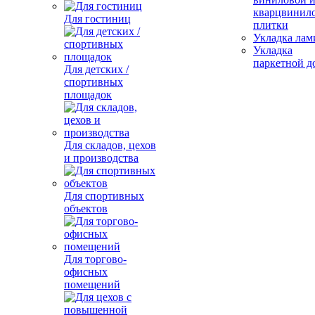
кварцвинил
Для гостиниц
плитки
Укладка лам
Укладка
паркетной д
Для детских /
спортивных
площадок
Для складов, цехов
и производства
Для спортивных
объектов
Для торгово-
офисных
помещений