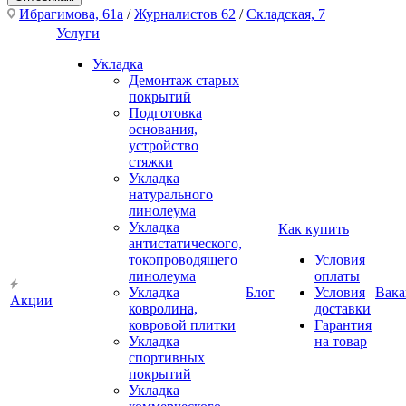
Ибрагимова, 61а
/
Журналистов 62
/
Складская, 7
Услуги
Укладка
Демонтаж старых
покрытий
Подготовка
основания,
устройство
стяжки
Укладка
натурального
линолеума
Укладка
Как купить
антистатического,
токопроводящего
Условия
линолеума
оплаты
Укладка
Блог
Условия
Вака
Акции
ковролина,
доставки
ковровой плитки
Гарантия
Укладка
на товар
спортивных
покрытий
Укладка