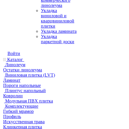
коммерческого
линолеума
Укладка
виниловой и
кварцвиниловой
плитки
Укладка ламината
Укладка
паркетной доски
Войти
Каталог
Линолеум
Остатки линолеума
Виниловая плитка (LVT)
Ламинат
Пороги напольные
Плинтус напольный
Ковролин
Модульная ПВХ плитка
Комплектующие
Гибкий мрамор
Профиль
Искусственная трава
Клинкерная плитка