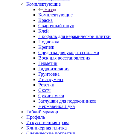
Комплектующие
Назад
Комплектующие
Краска
Сварочный шнур
Клей
Профиль для керамической плитки
Подложка
Крепеж
Средства для ухода за полами
Воск для восстановления
Герметик
Гидроизоляция
Грунтовка
Инструмент
Розетки
Скотч
Сухие смеси
Заглушки для подоконников
Нержавейка Лука
Гибкий мрамор
Профиль
Искусственная трава
Клинкерная плитка
Сценические покрытия