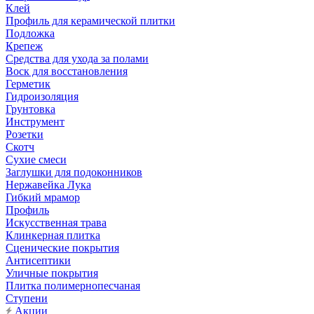
Клей
Профиль для керамической плитки
Подложка
Крепеж
Средства для ухода за полами
Воск для восстановления
Герметик
Гидроизоляция
Грунтовка
Инструмент
Розетки
Скотч
Сухие смеси
Заглушки для подоконников
Нержавейка Лука
Гибкий мрамор
Профиль
Искусственная трава
Клинкерная плитка
Сценические покрытия
Антисептики
Уличные покрытия
Плитка полимернопесчаная
Ступени
Акции