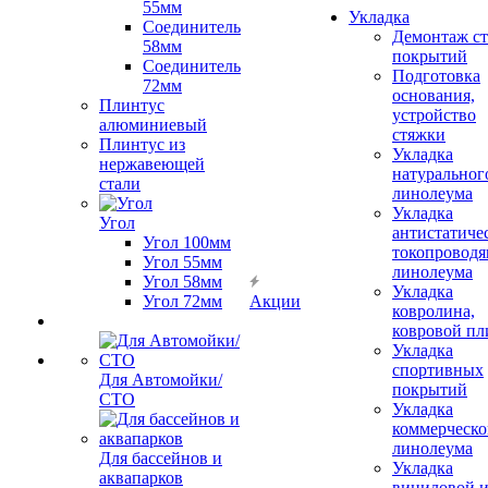
55мм
Укладка
Соединитель
Демонтаж с
58мм
покрытий
Соединитель
Подготовка
72мм
основания,
Плинтус
устройство
алюминиевый
стяжки
Плинтус из
Укладка
нержавеющей
натуральног
стали
линолеума
Укладка
Угол
антистатиче
Угол 100мм
токопроводя
Угол 55мм
линолеума
Угол 58мм
Укладка
Угол 72мм
Акции
ковролина,
ковровой пл
Укладка
спортивных
Для Автомойки/
покрытий
СТО
Укладка
коммерческо
линолеума
Для бассейнов и
Укладка
аквапарков
виниловой 