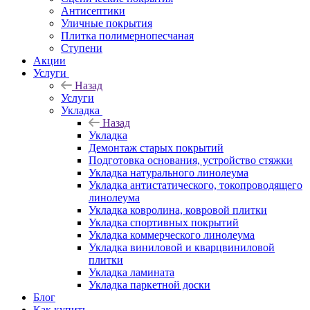
Антисептики
Уличные покрытия
Плитка полимернопесчаная
Ступени
Акции
Услуги
Назад
Услуги
Укладка
Назад
Укладка
Демонтаж старых покрытий
Подготовка основания, устройство стяжки
Укладка натурального линолеума
Укладка антистатического, токопроводящего
линолеума
Укладка ковролина, ковровой плитки
Укладка спортивных покрытий
Укладка коммерческого линолеума
Укладка виниловой и кварцвиниловой
плитки
Укладка ламината
Укладка паркетной доски
Блог
Как купить