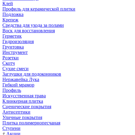
Клей
Профиль для керамической плитки
Подложка
Крепеж
Средства для ухода за полами
Воск для восстановления
Герметик
Гидроизоляция
Грунтовка
Инструмент
Розетки
Скотч
Сухие смеси
Заглушки для подоконников
Нержавейка Лука
Гибкий мрамор
Профиль
Искусственная трава
Клинкерная плитка
Сценические покрытия
Антисептики
Уличные покрытия
Плитка полимернопесчаная
Ступени
Акции