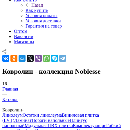
Назад
Как купить
Условия оплаты
Условия доставки
Гарантия на товар
Оптом
Вакансии
Магазины
Ковролин - коллекция Noblesse
16
Главная
—
Каталог
—
Ковролин
Линолеум
Остатки линолеума
Виниловая плитка
(LVT)
Ламинат
Пороги напольные
Плинтус
напольный
Модульная ПВХ плитка
Комплектующие
Гибкий