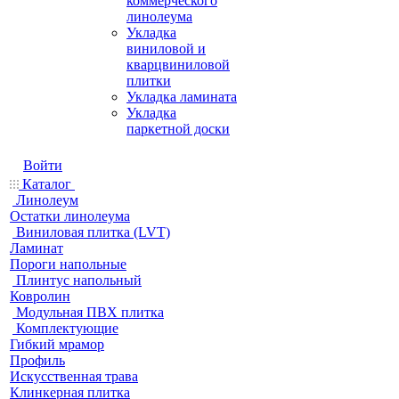
коммерческого
линолеума
Укладка
виниловой и
кварцвиниловой
плитки
Укладка ламината
Укладка
паркетной доски
Войти
Каталог
Линолеум
Остатки линолеума
Виниловая плитка (LVT)
Ламинат
Пороги напольные
Плинтус напольный
Ковролин
Модульная ПВХ плитка
Комплектующие
Гибкий мрамор
Профиль
Искусственная трава
Клинкерная плитка