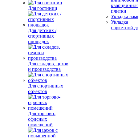
кварцвинил
Для гостиниц
плитки
Укладка лам
Укладка
паркетной д
Для детских /
спортивных
площадок
Для складов, цехов
и производства
Для спортивных
объектов
Для торгово-
офисных
помещений