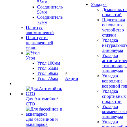
55мм
Укладка
Соединитель
Демонтаж с
58мм
покрытий
Соединитель
Подготовка
72мм
основания,
Плинтус
устройство
алюминиевый
стяжки
Плинтус из
Укладка
нержавеющей
натуральног
стали
линолеума
Укладка
Угол
антистатиче
Угол 100мм
токопроводя
Угол 55мм
линолеума
Угол 58мм
Укладка
Угол 72мм
Акции
ковролина,
ковровой пл
Укладка
спортивных
Для Автомойки/
покрытий
СТО
Укладка
коммерческо
линолеума
Для бассейнов и
Укладка
аквапарков
виниловой 