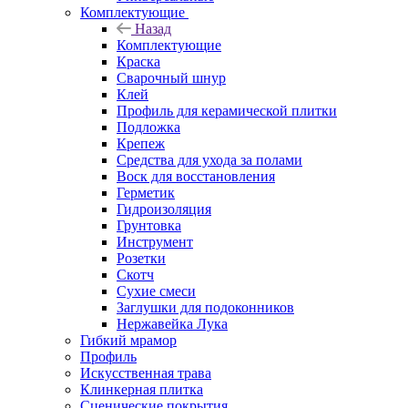
Комплектующие
Назад
Комплектующие
Краска
Сварочный шнур
Клей
Профиль для керамической плитки
Подложка
Крепеж
Средства для ухода за полами
Воск для восстановления
Герметик
Гидроизоляция
Грунтовка
Инструмент
Розетки
Скотч
Сухие смеси
Заглушки для подоконников
Нержавейка Лука
Гибкий мрамор
Профиль
Искусственная трава
Клинкерная плитка
Сценические покрытия