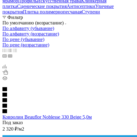
мрамор
Профиль
Искусственная трава
Клинкерная
плитка
Сценические покрытия
Антисептики
Уличные
покрытия
Плитка полимернопесчаная
Ступени
Фильтр
По умолчанию (возрастание)
По алфавиту (убывание)
По алфавиту (возрастание)
По цене (убывание)
По цене (возрастание)
Ковролин Beauflor Noblesse 330 Beige 5,0м
Под заказ
2 320
₽
/м2