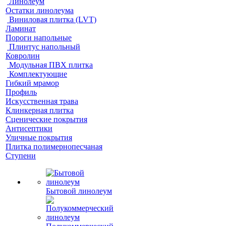
Линолеум
Остатки линолеума
Виниловая плитка (LVT)
Ламинат
Пороги напольные
Плинтус напольный
Ковролин
Модульная ПВХ плитка
Комплектующие
Гибкий мрамор
Профиль
Искусственная трава
Клинкерная плитка
Сценические покрытия
Антисептики
Уличные покрытия
Плитка полимернопесчаная
Ступени
Бытовой линолеум