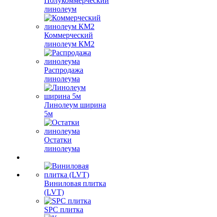
Полукоммерческий
линолеум
Коммерческий
линолеум КМ2
Распродажа
линолеума
Линолеум ширина
5м
Остатки
линолеума
Виниловая плитка
(LVT)
SPC плитка