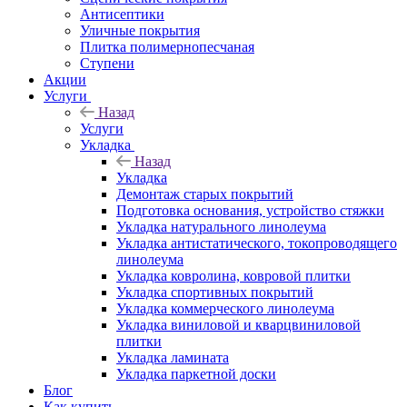
Антисептики
Уличные покрытия
Плитка полимернопесчаная
Ступени
Акции
Услуги
Назад
Услуги
Укладка
Назад
Укладка
Демонтаж старых покрытий
Подготовка основания, устройство стяжки
Укладка натурального линолеума
Укладка антистатического, токопроводящего
линолеума
Укладка ковролина, ковровой плитки
Укладка спортивных покрытий
Укладка коммерческого линолеума
Укладка виниловой и кварцвиниловой
плитки
Укладка ламината
Укладка паркетной доски
Блог
Как купить