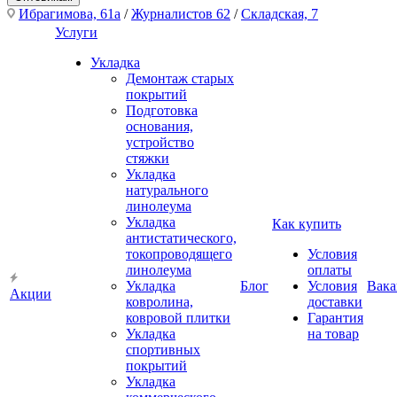
Ибрагимова, 61а
/
Журналистов 62
/
Складская, 7
Услуги
Укладка
Демонтаж старых
покрытий
Подготовка
основания,
устройство
стяжки
Укладка
натурального
линолеума
Укладка
Как купить
антистатического,
токопроводящего
Условия
линолеума
оплаты
Укладка
Блог
Условия
Вака
Акции
ковролина,
доставки
ковровой плитки
Гарантия
Укладка
на товар
спортивных
покрытий
Укладка