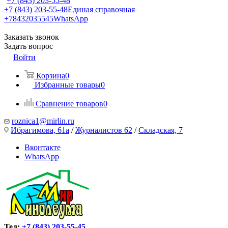
+7 (843) 203-55-48
+7 (843) 203-55-48
Единая справочная
+78432035545
WhatsApp
Заказать звонок
Задать вопрос
Войти
Корзина
0
Избранные товары
0
Сравнение товаров
0
roznica1@mirlin.ru
Ибрагимова, 61а
/
Журналистов 62
/
Складская, 7
Вконтакте
WhatsApp
Тел:
+7 (843) 203-55-45