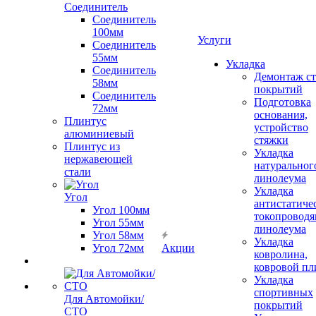
Соединитель
Соединитель
100мм
Услуги
Соединитель
55мм
Укладка
Соединитель
Демонтаж с
58мм
покрытий
Соединитель
Подготовка
72мм
основания,
Плинтус
устройство
алюминиевый
стяжки
Плинтус из
Укладка
нержавеющей
натуральног
стали
линолеума
Укладка
Угол
антистатиче
Угол 100мм
токопроводя
Угол 55мм
линолеума
Угол 58мм
Укладка
Угол 72мм
Акции
ковролина,
ковровой пл
Укладка
спортивных
Для Автомойки/
покрытий
СТО