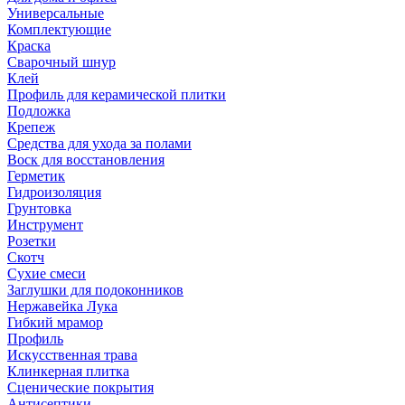
Универсальные
Комплектующие
Краска
Сварочный шнур
Клей
Профиль для керамической плитки
Подложка
Крепеж
Средства для ухода за полами
Воск для восстановления
Герметик
Гидроизоляция
Грунтовка
Инструмент
Розетки
Скотч
Сухие смеси
Заглушки для подоконников
Нержавейка Лука
Гибкий мрамор
Профиль
Искусственная трава
Клинкерная плитка
Сценические покрытия
Антисептики