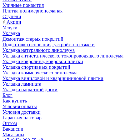
Уличные покрытия
Плитка полимернопесчаная
Ступени
Акции
Услуги
Укладка
Демонтаж старых покрытий
Подготовка основания, устройство стяжки
Укладка натурального линолеума
Укладка антистатического, токопроводящего линолеума
Укладка ковролина, ковровой плитки
Укладка спортивных покрытий
Укладка коммерческого линолеума
Укладка виниловой и кварцвиниловой плитки
Укладка ламината
Укладка паркетной доски
Блог
Как купить
Условия оплаты
Условия доставки
Гарантия на товар
Оптом
Вакансии
Магазины