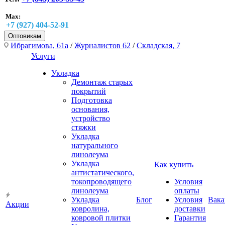
Max:
+7 (927) 404-52-91
Оптовикам
Ибрагимова, 61а
/
Журналистов 62
/
Складская, 7
Услуги
Укладка
Демонтаж старых
покрытий
Подготовка
основания,
устройство
стяжки
Укладка
натурального
линолеума
Укладка
Как купить
антистатического,
токопроводящего
Условия
линолеума
оплаты
Укладка
Блог
Условия
Вака
Акции
ковролина,
доставки
ковровой плитки
Гарантия