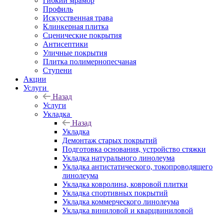
Гибкий мрамор
Профиль
Искусственная трава
Клинкерная плитка
Сценические покрытия
Антисептики
Уличные покрытия
Плитка полимернопесчаная
Ступени
Акции
Услуги
Назад
Услуги
Укладка
Назад
Укладка
Демонтаж старых покрытий
Подготовка основания, устройство стяжки
Укладка натурального линолеума
Укладка антистатического, токопроводящего
линолеума
Укладка ковролина, ковровой плитки
Укладка спортивных покрытий
Укладка коммерческого линолеума
Укладка виниловой и кварцвиниловой