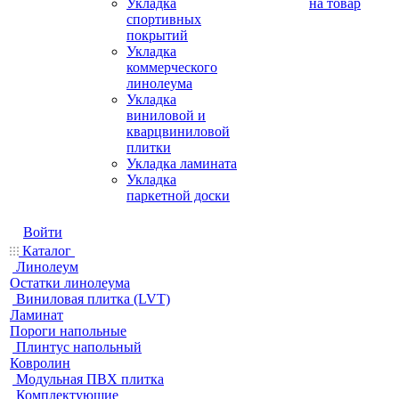
Укладка
на товар
спортивных
покрытий
Укладка
коммерческого
линолеума
Укладка
виниловой и
кварцвиниловой
плитки
Укладка ламината
Укладка
паркетной доски
Войти
Каталог
Линолеум
Остатки линолеума
Виниловая плитка (LVT)
Ламинат
Пороги напольные
Плинтус напольный
Ковролин
Модульная ПВХ плитка
Комплектующие