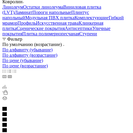
Ковролин
Линолеум
Остатки линолеума
Виниловая плитка
(LVT)
Ламинат
Пороги напольные
Плинтус
напольный
Модульная ПВХ плитка
Комплектующие
Гибкий
мрамор
Профиль
Искусственная трава
Клинкерная
плитка
Сценические покрытия
Антисептики
Уличные
покрытия
Плитка полимернопесчаная
Ступени
Фильтр
По умолчанию (возрастание)
По алфавиту (убывание)
По алфавиту (возрастание)
По цене (убывание)
По цене (возрастание)