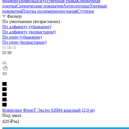
мрамор
Профиль
Искусственная трава
Клинкерная
плитка
Сценические покрытия
Антисептики
Уличные
покрытия
Плитка полимернопесчаная
Ступени
Фильтр
По умолчанию (возрастание)
По алфавиту (убывание)
По алфавиту (возрастание)
По цене (убывание)
По цене (возрастание)
Ковролин ФлорТ Экспо 02004 красный (2,0 м)
Под заказ
420
₽
/м2