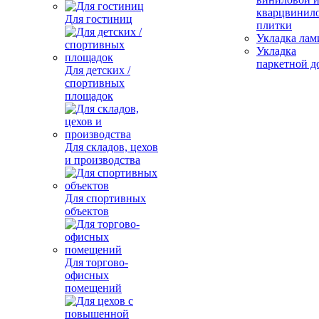
кварцвинил
Для гостиниц
плитки
Укладка лам
Укладка
паркетной д
Для детских /
спортивных
площадок
Для складов, цехов
и производства
Для спортивных
объектов
Для торгово-
офисных
помещений