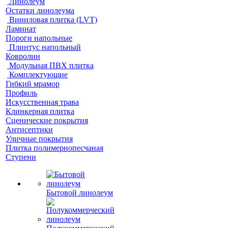
Линолеум
Остатки линолеума
Виниловая плитка (LVT)
Ламинат
Пороги напольные
Плинтус напольный
Ковролин
Модульная ПВХ плитка
Комплектующие
Гибкий мрамор
Профиль
Искусственная трава
Клинкерная плитка
Сценические покрытия
Антисептики
Уличные покрытия
Плитка полимернопесчаная
Ступени
Бытовой линолеум