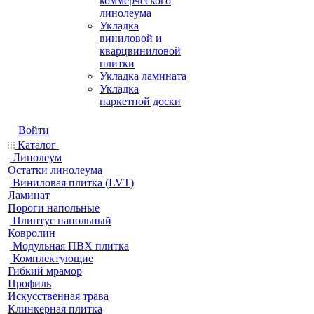
коммерческого
линолеума
Укладка
виниловой и
кварцвиниловой
плитки
Укладка ламината
Укладка
паркетной доски
Войти
Каталог
Линолеум
Остатки линолеума
Виниловая плитка (LVT)
Ламинат
Пороги напольные
Плинтус напольный
Ковролин
Модульная ПВХ плитка
Комплектующие
Гибкий мрамор
Профиль
Искусственная трава
Клинкерная плитка