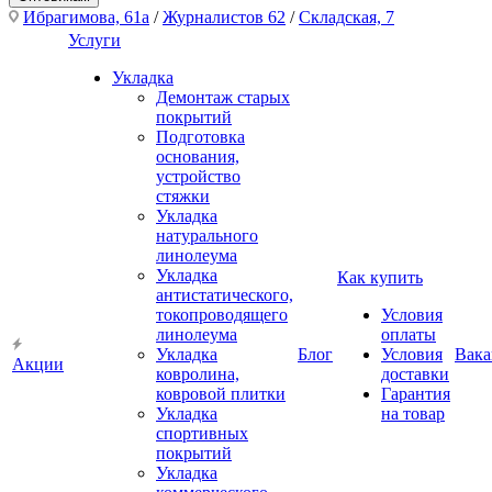
Ибрагимова, 61а
/
Журналистов 62
/
Складская, 7
Услуги
Укладка
Демонтаж старых
покрытий
Подготовка
основания,
устройство
стяжки
Укладка
натурального
линолеума
Укладка
Как купить
антистатического,
токопроводящего
Условия
линолеума
оплаты
Укладка
Блог
Условия
Вака
Акции
ковролина,
доставки
ковровой плитки
Гарантия
Укладка
на товар
спортивных
покрытий
Укладка