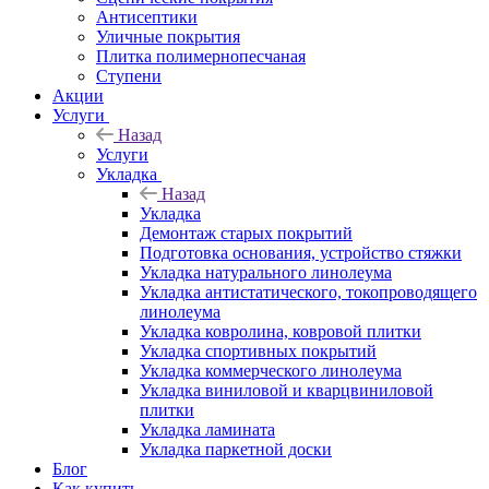
Антисептики
Уличные покрытия
Плитка полимернопесчаная
Ступени
Акции
Услуги
Назад
Услуги
Укладка
Назад
Укладка
Демонтаж старых покрытий
Подготовка основания, устройство стяжки
Укладка натурального линолеума
Укладка антистатического, токопроводящего
линолеума
Укладка ковролина, ковровой плитки
Укладка спортивных покрытий
Укладка коммерческого линолеума
Укладка виниловой и кварцвиниловой
плитки
Укладка ламината
Укладка паркетной доски
Блог
Как купить