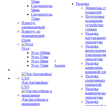
55мм
Укладка
Соединитель
Демонтаж с
58мм
покрытий
Соединитель
Подготовка
72мм
основания,
Плинтус
устройство
алюминиевый
стяжки
Плинтус из
Укладка
нержавеющей
натуральног
стали
линолеума
Укладка
Угол
антистатиче
Угол 100мм
токопроводя
Угол 55мм
линолеума
Угол 58мм
Укладка
Угол 72мм
Акции
ковролина,
ковровой пл
Укладка
спортивных
Для Автомойки/
покрытий
СТО
Укладка
коммерческо
линолеума
Для бассейнов и
Укладка
аквапарков
виниловой 