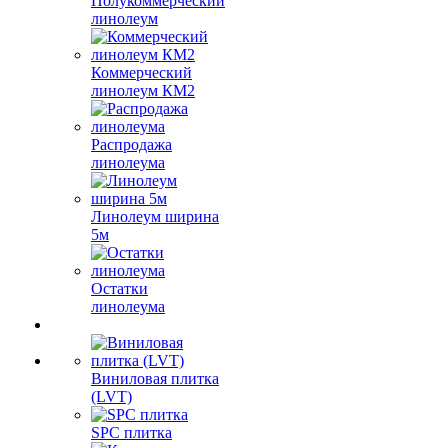
Полукоммерческий
линолеум
Коммерческий
линолеум КМ2
Распродажа
линолеума
Линолеум ширина
5м
Остатки
линолеума
Виниловая плитка
(LVT)
SPC плитка