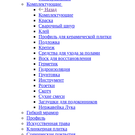
Комплектующие
Назад
Комплектующие
Краска
Сварочный шнур
Клей
Профиль для керамической плитки
Подложка
Крепеж
Средства для ухода за полами
Воск для восстановления
Герметик
Гидроизоляция
Грунтовка
Инструмент
Розетки
Скотч
Сухие смеси
Заглушки для подоконников
Нержавейка Лука
Гибкий мрамор
Профиль
Искусственная трава
Клинкерная плитка
Сценические покрытия