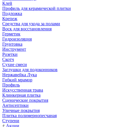
Клей
Профиль для керамической плитки
Подложка
Крепеж
Средства для ухода за полами
Воск для восстановления
Герметик
Гидроизоляция
Грунтовка
Инструмент
Розетки
Скотч
Сухие смеси
Заглушки для подоконников
Нержавейка Лука
Гибкий мрамор
Профиль
Искусственная трава
Клинкерная плитка
Сценические покрытия
Антисептики
Уличные покрытия
Плитка полимернопесчаная
Ступени
Акции