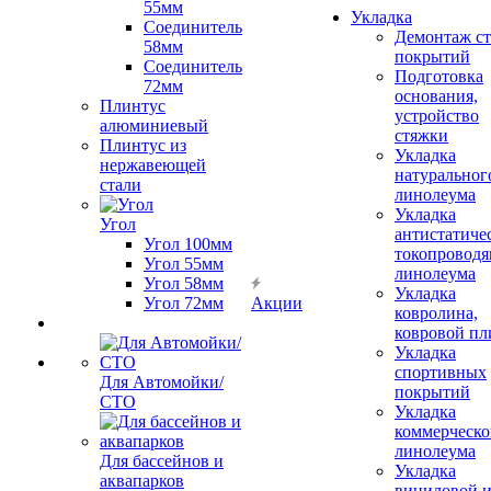
55мм
Укладка
Соединитель
Демонтаж с
58мм
покрытий
Соединитель
Подготовка
72мм
основания,
Плинтус
устройство
алюминиевый
стяжки
Плинтус из
Укладка
нержавеющей
натуральног
стали
линолеума
Укладка
Угол
антистатиче
Угол 100мм
токопроводя
Угол 55мм
линолеума
Угол 58мм
Укладка
Угол 72мм
Акции
ковролина,
ковровой пл
Укладка
спортивных
Для Автомойки/
покрытий
СТО
Укладка
коммерческо
линолеума
Для бассейнов и
Укладка
аквапарков
виниловой 