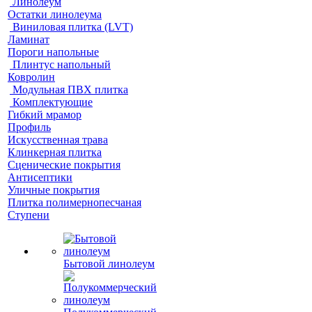
Линолеум
Остатки линолеума
Виниловая плитка (LVT)
Ламинат
Пороги напольные
Плинтус напольный
Ковролин
Модульная ПВХ плитка
Комплектующие
Гибкий мрамор
Профиль
Искусственная трава
Клинкерная плитка
Сценические покрытия
Антисептики
Уличные покрытия
Плитка полимернопесчаная
Ступени
Бытовой линолеум