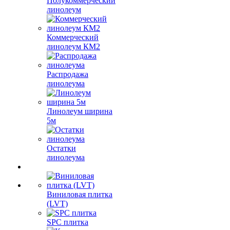
Полукоммерческий
линолеум
Коммерческий
линолеум КМ2
Распродажа
линолеума
Линолеум ширина
5м
Остатки
линолеума
Виниловая плитка
(LVT)
SPC плитка