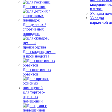
кварцвинил
Для гостиниц
плитки
Укладка лам
Укладка
паркетной д
Для детских /
спортивных
площадок
Для складов, цехов
и производства
Для спортивных
объектов
Для торгово-
офисных
помещений