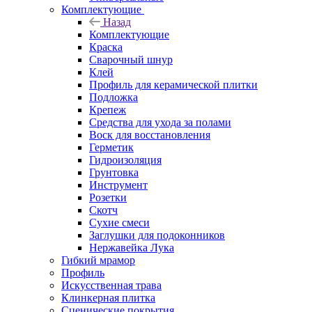
Комплектующие
Назад
Комплектующие
Краска
Сварочный шнур
Клей
Профиль для керамической плитки
Подложка
Крепеж
Средства для ухода за полами
Воск для восстановления
Герметик
Гидроизоляция
Грунтовка
Инструмент
Розетки
Скотч
Сухие смеси
Заглушки для подоконников
Нержавейка Лука
Гибкий мрамор
Профиль
Искусственная трава
Клинкерная плитка
Сценические покрытия