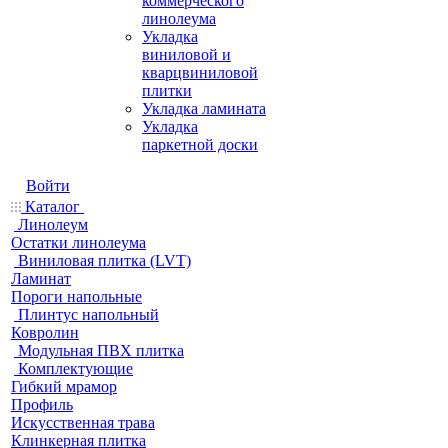
коммерческого
линолеума
Укладка
виниловой и
кварцвиниловой
плитки
Укладка ламината
Укладка
паркетной доски
Войти
Каталог
Линолеум
Остатки линолеума
Виниловая плитка (LVT)
Ламинат
Пороги напольные
Плинтус напольный
Ковролин
Модульная ПВХ плитка
Комплектующие
Гибкий мрамор
Профиль
Искусственная трава
Клинкерная плитка