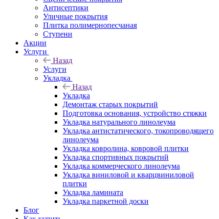
Антисептики
Уличные покрытия
Плитка полимернопесчаная
Ступени
Акции
Услуги
Назад
Услуги
Укладка
Назад
Укладка
Демонтаж старых покрытий
Подготовка основания, устройство стяжки
Укладка натурального линолеума
Укладка антистатического, токопроводящего
линолеума
Укладка ковролина, ковровой плитки
Укладка спортивных покрытий
Укладка коммерческого линолеума
Укладка виниловой и кварцвиниловой
плитки
Укладка ламината
Укладка паркетной доски
Блог
Как купить