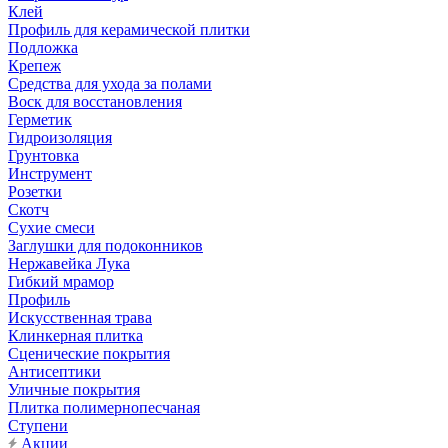
Клей
Профиль для керамической плитки
Подложка
Крепеж
Средства для ухода за полами
Воск для восстановления
Герметик
Гидроизоляция
Грунтовка
Инструмент
Розетки
Скотч
Сухие смеси
Заглушки для подоконников
Нержавейка Лука
Гибкий мрамор
Профиль
Искусственная трава
Клинкерная плитка
Сценические покрытия
Антисептики
Уличные покрытия
Плитка полимернопесчаная
Ступени
Акции