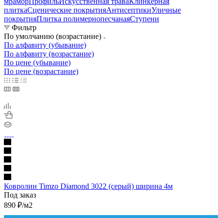
мрамор
Профиль
Искусственная трава
Клинкерная
плитка
Сценические покрытия
Антисептики
Уличные
покрытия
Плитка полимернопесчаная
Ступени
Фильтр
По умолчанию (возрастание)
По алфавиту (убывание)
По алфавиту (возрастание)
По цене (убывание)
По цене (возрастание)
Ковролин Timzo Diamond 3022 (серый) ширина 4м
Под заказ
890
₽
/м2