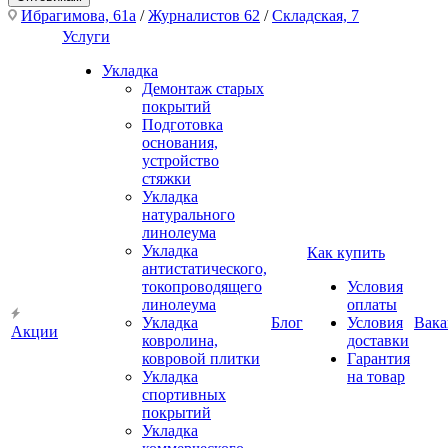
Ибрагимова, 61а
/
Журналистов 62
/
Складская, 7
Услуги
Укладка
Демонтаж старых
покрытий
Подготовка
основания,
устройство
стяжки
Укладка
натурального
линолеума
Укладка
Как купить
антистатического,
токопроводящего
Условия
линолеума
оплаты
Укладка
Блог
Условия
Вака
Акции
ковролина,
доставки
ковровой плитки
Гарантия
Укладка
на товар
спортивных
покрытий
Укладка