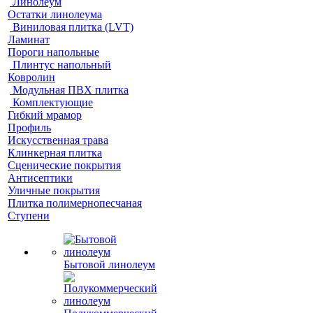
Линолеум
Остатки линолеума
Виниловая плитка (LVT)
Ламинат
Пороги напольные
Плинтус напольный
Ковролин
Модульная ПВХ плитка
Комплектующие
Гибкий мрамор
Профиль
Искусственная трава
Клинкерная плитка
Сценические покрытия
Антисептики
Уличные покрытия
Плитка полимернопесчаная
Ступени
Бытовой линолеум