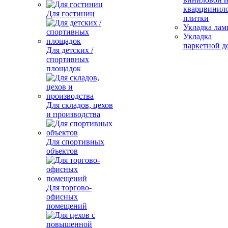
кварцвинил
Для гостиниц
плитки
Укладка лам
Укладка
паркетной д
Для детских /
спортивных
площадок
Для складов, цехов
и производства
Для спортивных
объектов
Для торгово-
офисных
помещений