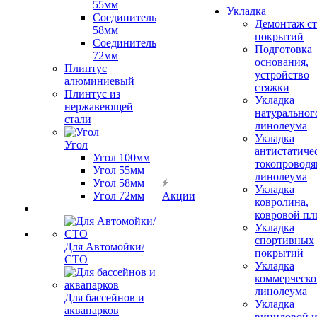
55мм
Укладка
Соединитель
Демонтаж с
58мм
покрытий
Соединитель
Подготовка
72мм
основания,
Плинтус
устройство
алюминиевый
стяжки
Плинтус из
Укладка
нержавеющей
натуральног
стали
линолеума
Укладка
Угол
антистатиче
Угол 100мм
токопроводя
Угол 55мм
линолеума
Угол 58мм
Укладка
Угол 72мм
Акции
ковролина,
ковровой пл
Укладка
спортивных
Для Автомойки/
покрытий
СТО
Укладка
коммерческо
линолеума
Для бассейнов и
Укладка
аквапарков
виниловой 