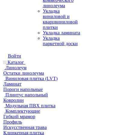
коммерческого
линолеума
Укладка
виниловой и
кварцвиниловой
плитки
Укладка ламината
Укладка
паркетной доски
Войти
Каталог
Линолеум
Остатки линолеума
Виниловая плитка (LVT)
Ламинат
Пороги напольные
Плинтус напольный
Ковролин
Модульная ПВХ плитка
Комплектующие
Гибкий мрамор
Профиль
Искусственная трава
Клинкерная плитка