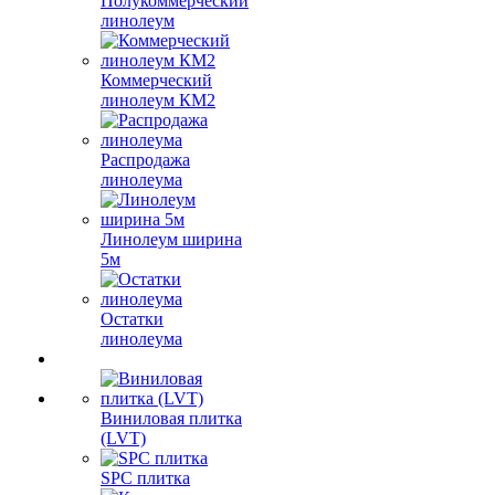
Полукоммерческий
линолеум
Коммерческий
линолеум КМ2
Распродажа
линолеума
Линолеум ширина
5м
Остатки
линолеума
Виниловая плитка
(LVT)
SPC плитка