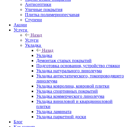
Антисептики
Уличные покрытия
Плитка полимернопесчаная
Ступени
Акции
Услуги
Назад
Услуги
Укладка
Назад
Укладка
Демонтаж старых покрытий
Подготовка основания, устройство стяжки
Укладка натурального линолеума
Укладка антистатического, токопроводящего
линолеума
Укладка ковролина, ковровой плитки
Укладка спортивных покрытий
Укладка коммерческого линолеума
Укладка виниловой и кварцвиниловой
плитки
Укладка ламината
Укладка паркетной доски
Блог
Как купить