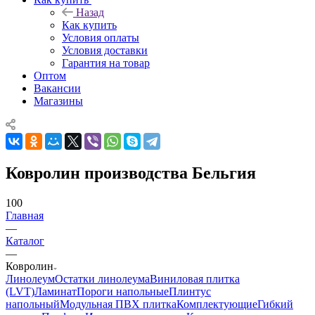
Назад
Как купить
Условия оплаты
Условия доставки
Гарантия на товар
Оптом
Вакансии
Магазины
Ковролин производства Бельгия
100
Главная
—
Каталог
—
Ковролин
Линолеум
Остатки линолеума
Виниловая плитка
(LVT)
Ламинат
Пороги напольные
Плинтус
напольный
Модульная ПВХ плитка
Комплектующие
Гибкий