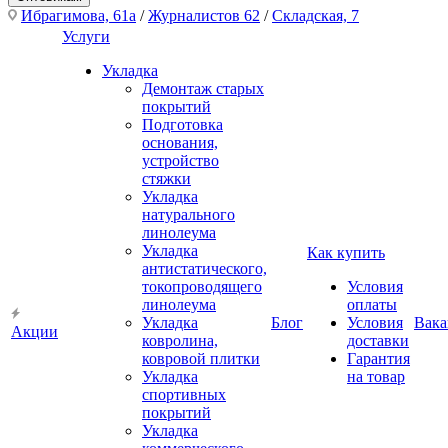
Ибрагимова, 61а
/
Журналистов 62
/
Складская, 7
Услуги
Укладка
Демонтаж старых
покрытий
Подготовка
основания,
устройство
стяжки
Укладка
натурального
линолеума
Укладка
Как купить
антистатического,
токопроводящего
Условия
линолеума
оплаты
Укладка
Блог
Условия
Вака
Акции
ковролина,
доставки
ковровой плитки
Гарантия
Укладка
на товар
спортивных
покрытий
Укладка