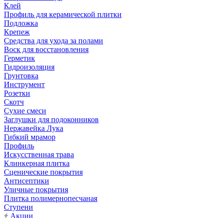
Клей
Профиль для керамической плитки
Подложка
Крепеж
Средства для ухода за полами
Воск для восстановления
Герметик
Гидроизоляция
Грунтовка
Инструмент
Розетки
Скотч
Сухие смеси
Заглушки для подоконников
Нержавейка Лука
Гибкий мрамор
Профиль
Искусственная трава
Клинкерная плитка
Сценические покрытия
Антисептики
Уличные покрытия
Плитка полимернопесчаная
Ступени
Акции