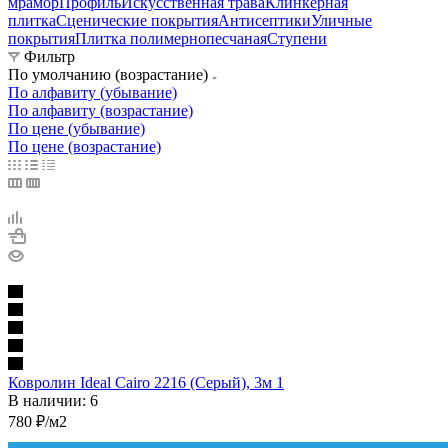
мрамор
Профиль
Искусственная трава
Клинкерная
плитка
Сценические покрытия
Антисептики
Уличные
покрытия
Плитка полимернопесчаная
Ступени
Фильтр
По умолчанию (возрастание)
По алфавиту (убывание)
По алфавиту (возрастание)
По цене (убывание)
По цене (возрастание)
Ковролин Ideal Cairo 2216 (Серый), 3м 1
В наличии: 6
780
₽
/м2