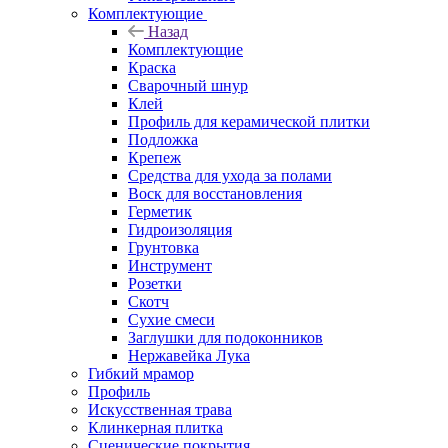
Комплектующие
Назад
Комплектующие
Краска
Сварочный шнур
Клей
Профиль для керамической плитки
Подложка
Крепеж
Средства для ухода за полами
Воск для восстановления
Герметик
Гидроизоляция
Грунтовка
Инструмент
Розетки
Скотч
Сухие смеси
Заглушки для подоконников
Нержавейка Лука
Гибкий мрамор
Профиль
Искусственная трава
Клинкерная плитка
Сценические покрытия