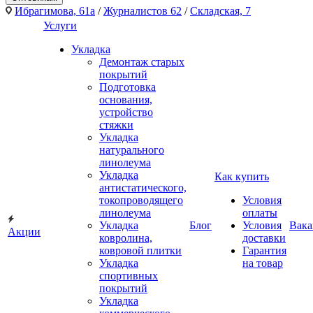
Ибрагимова, 61а
/
Журналистов 62
/
Складская, 7
Услуги
Укладка
Демонтаж старых
покрытий
Подготовка
основания,
устройство
стяжки
Укладка
натурального
линолеума
Укладка
Как купить
антистатического,
токопроводящего
Условия
линолеума
оплаты
Укладка
Блог
Условия
Вака
Акции
ковролина,
доставки
ковровой плитки
Гарантия
Укладка
на товар
спортивных
покрытий
Укладка