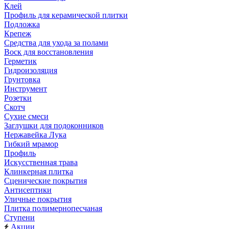
Клей
Профиль для керамической плитки
Подложка
Крепеж
Средства для ухода за полами
Воск для восстановления
Герметик
Гидроизоляция
Грунтовка
Инструмент
Розетки
Скотч
Сухие смеси
Заглушки для подоконников
Нержавейка Лука
Гибкий мрамор
Профиль
Искусственная трава
Клинкерная плитка
Сценические покрытия
Антисептики
Уличные покрытия
Плитка полимернопесчаная
Ступени
Акции