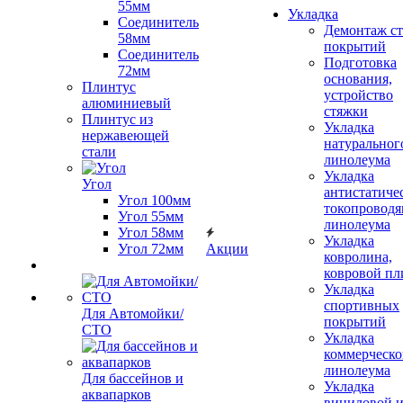
55мм
Укладка
Соединитель
Демонтаж с
58мм
покрытий
Соединитель
Подготовка
72мм
основания,
Плинтус
устройство
алюминиевый
стяжки
Плинтус из
Укладка
нержавеющей
натуральног
стали
линолеума
Укладка
Угол
антистатиче
Угол 100мм
токопроводя
Угол 55мм
линолеума
Угол 58мм
Укладка
Угол 72мм
Акции
ковролина,
ковровой пл
Укладка
спортивных
Для Автомойки/
покрытий
СТО
Укладка
коммерческо
линолеума
Для бассейнов и
Укладка
аквапарков
виниловой 