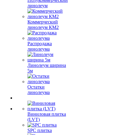
Полукоммерческий
линолеум
Коммерческий
линолеум КМ2
Распродажа
линолеума
Линолеум ширина
5м
Остатки
линолеума
Виниловая плитка
(LVT)
SPC плитка