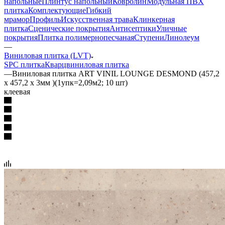
напольные
Плинтус напольный
Ковролин
Модульная ПВХ
плитка
Комплектующие
Гибкий
мрамор
Профиль
Искусственная трава
Клинкерная
плитка
Сценические покрытия
Антисептики
Уличные
покрытия
Плитка полимернопесчаная
Ступени
Линолеум
—
Виниловая плитка (LVT)
SPC плитка
Кварцвиниловая плитка
—
Виниловая плитка ART VINIL LOUNGE DESMOND (457,2
х 457,2 х 3мм )(1упк=2,09м2; 10 шт)
клеевая