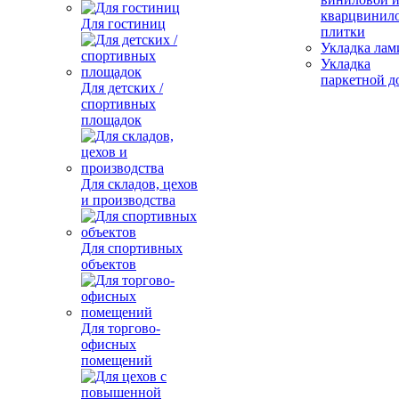
кварцвинил
Для гостиниц
плитки
Укладка лам
Укладка
паркетной д
Для детских /
спортивных
площадок
Для складов, цехов
и производства
Для спортивных
объектов
Для торгово-
офисных
помещений