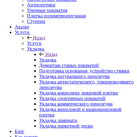
Антисептики
Уличные покрытия
Плитка полимернопесчаная
Ступени
Акции
Услуги
Назад
Услуги
Укладка
Назад
Укладка
Демонтаж старых покрытий
Подготовка основания, устройство стяжки
Укладка натурального линолеума
Укладка антистатического, токопроводящего
линолеума
Укладка ковролина, ковровой плитки
Укладка спортивных покрытий
Укладка коммерческого линолеума
Укладка виниловой и кварцвиниловой
плитки
Укладка ламината
Укладка паркетной доски
Блог
Как купить