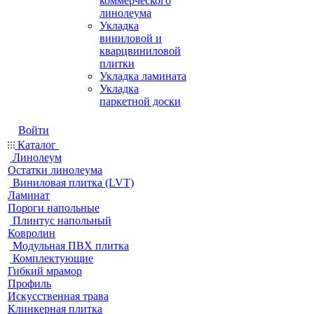
коммерческого
линолеума
Укладка
виниловой и
кварцвиниловой
плитки
Укладка ламината
Укладка
паркетной доски
Войти
Каталог
Линолеум
Остатки линолеума
Виниловая плитка (LVT)
Ламинат
Пороги напольные
Плинтус напольный
Ковролин
Модульная ПВХ плитка
Комплектующие
Гибкий мрамор
Профиль
Искусственная трава
Клинкерная плитка