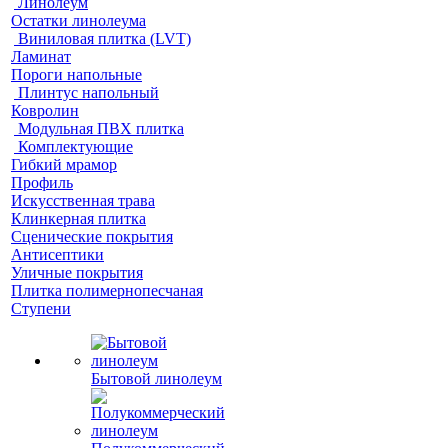
Линолеум
Остатки линолеума
Виниловая плитка (LVT)
Ламинат
Пороги напольные
Плинтус напольный
Ковролин
Модульная ПВХ плитка
Комплектующие
Гибкий мрамор
Профиль
Искусственная трава
Клинкерная плитка
Сценические покрытия
Антисептики
Уличные покрытия
Плитка полимернопесчаная
Ступени
Бытовой линолеум