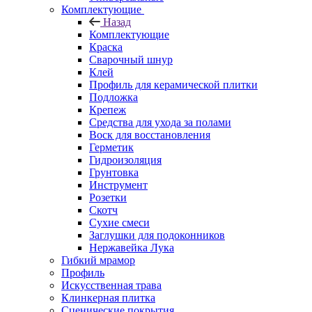
Комплектующие
Назад
Комплектующие
Краска
Сварочный шнур
Клей
Профиль для керамической плитки
Подложка
Крепеж
Средства для ухода за полами
Воск для восстановления
Герметик
Гидроизоляция
Грунтовка
Инструмент
Розетки
Скотч
Сухие смеси
Заглушки для подоконников
Нержавейка Лука
Гибкий мрамор
Профиль
Искусственная трава
Клинкерная плитка
Сценические покрытия