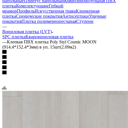
напольные
Плинтус напольный
Ковролин
Модульная ПВХ
плитка
Комплектующие
Гибкий
мрамор
Профиль
Искусственная трава
Клинкерная
плитка
Сценические покрытия
Антисептики
Уличные
покрытия
Плитка полимернопесчаная
Ступени
—
Виниловая плитка (LVT)
SPC плитка
Кварцвиниловая плитка
—
Клеевая ПВХ плитка Poly Styl Cosmic MOON
(914.4*152.4*3мм) в уп. 15шт(2.09м2)