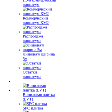
Полукоммерческий
линолеум
Коммерческий
линолеум КМ2
Распродажа
линолеума
Линолеум ширина
5м
Остатки
линолеума
Виниловая плитка
(LVT)
SPC плитка