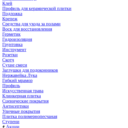
Клей
Профиль для керамической плитки
Подложка
Крепеж
Средства для ухода за полами
Воск для восстановления
Герметик
Гидроизоляция
Грунтовка
Инструмент
Розетки
Скотч
Сухие смеси
Заглушки для подоконников
Нержавейка Лука
Гибкий мрамор
Профиль
Искусственная трава
Клинкерная плитка
Сценические покрытия
Антисептики
Уличные покрытия
Плитка полимернопесчаная
Ступени
Акции