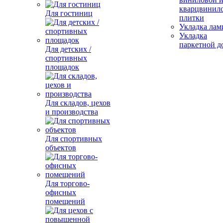
кварцвинил
Для гостиниц
плитки
Укладка лам
Укладка
паркетной д
Для детских /
спортивных
площадок
Для складов, цехов
и производства
Для спортивных
объектов
Для торгово-
офисных
помещений