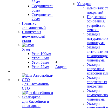
55мм
Укладка
Соединитель
Демонтаж с
58мм
покрытий
Соединитель
Подготовка
72мм
основания,
Плинтус
устройство
алюминиевый
стяжки
Плинтус из
Укладка
нержавеющей
натуральног
стали
линолеума
Укладка
Угол
антистатиче
Угол 100мм
токопроводя
Угол 55мм
линолеума
Угол 58мм
Укладка
Угол 72мм
Акции
ковролина,
ковровой пл
Укладка
спортивных
Для Автомойки/
покрытий
СТО
Укладка
коммерческо
линолеума
Для бассейнов и
Укладка
аквапарков
виниловой 