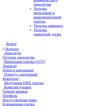
коммерческого
линолеума
Укладка
виниловой и
кварцвиниловой
плитки
Укладка ламината
Укладка
паркетной доски
Войти
Каталог
Линолеум
Остатки линолеума
Виниловая плитка (LVT)
Ламинат
Пороги напольные
Плинтус напольный
Ковролин
Модульная ПВХ плитка
Комплектующие
Гибкий мрамор
Профиль
Искусственная трава
Клинкерная плитка