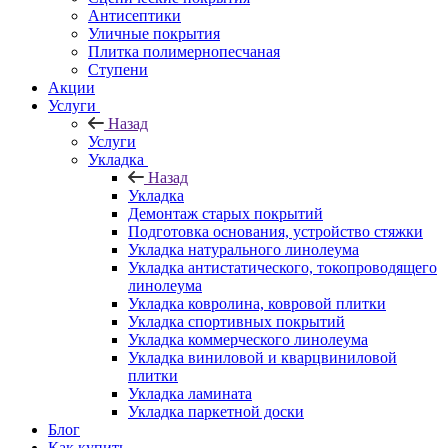
Антисептики
Уличные покрытия
Плитка полимернопесчаная
Ступени
Акции
Услуги
Назад
Услуги
Укладка
Назад
Укладка
Демонтаж старых покрытий
Подготовка основания, устройство стяжки
Укладка натурального линолеума
Укладка антистатического, токопроводящего
линолеума
Укладка ковролина, ковровой плитки
Укладка спортивных покрытий
Укладка коммерческого линолеума
Укладка виниловой и кварцвиниловой
плитки
Укладка ламината
Укладка паркетной доски
Блог
Как купить