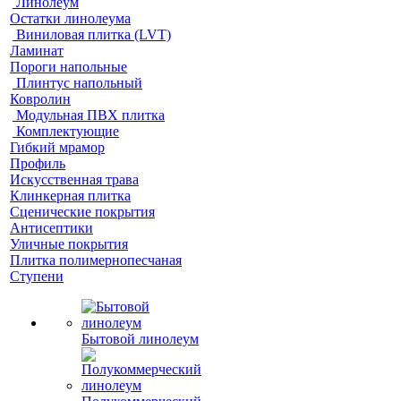
Линолеум
Остатки линолеума
Виниловая плитка (LVT)
Ламинат
Пороги напольные
Плинтус напольный
Ковролин
Модульная ПВХ плитка
Комплектующие
Гибкий мрамор
Профиль
Искусственная трава
Клинкерная плитка
Сценические покрытия
Антисептики
Уличные покрытия
Плитка полимернопесчаная
Ступени
Бытовой линолеум