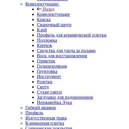
Комплектующие
Назад
Комплектующие
Краска
Сварочный шнур
Клей
Профиль для керамической плитки
Подложка
Крепеж
Средства для ухода за полами
Воск для восстановления
Герметик
Гидроизоляция
Грунтовка
Инструмент
Розетки
Скотч
Сухие смеси
Заглушки для подоконников
Нержавейка Лука
Гибкий мрамор
Профиль
Искусственная трава
Клинкерная плитка
Сценические покрытия