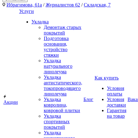
Ибрагимова, 61а
/
Журналистов 62
/
Складская, 7
Услуги
Укладка
Демонтаж старых
покрытий
Подготовка
основания,
устройство
стяжки
Укладка
натурального
линолеума
Укладка
Как купить
антистатического,
токопроводящего
Условия
линолеума
оплаты
Укладка
Блог
Условия
Вака
Акции
ковролина,
доставки
ковровой плитки
Гарантия
Укладка
на товар
спортивных
покрытий
Укладка