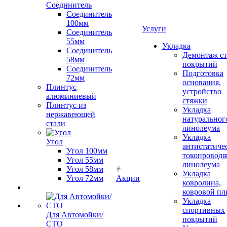
Соединитель
Соединитель
100мм
Услуги
Соединитель
55мм
Укладка
Соединитель
Демонтаж с
58мм
покрытий
Соединитель
Подготовка
72мм
основания,
Плинтус
устройство
алюминиевый
стяжки
Плинтус из
Укладка
нержавеющей
натуральног
стали
линолеума
Укладка
Угол
антистатиче
Угол 100мм
токопроводя
Угол 55мм
линолеума
Угол 58мм
Укладка
Угол 72мм
Акции
ковролина,
ковровой пл
Укладка
спортивных
Для Автомойки/
покрытий
СТО