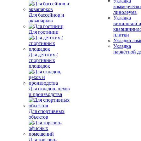
Укладка
коммерческо
линолеума
Для бассейнов и
Укладка
аквапарков
виниловой 
кварцвинил
Для гостиниц
плитки
Укладка лам
Укладка
паркетной д
Для детских /
спортивных
площадок
Для складов, цехов
и производства
Для спортивных
объектов
Для торгово-