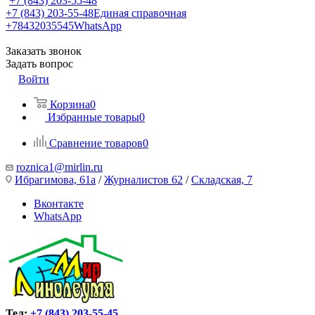
+7 (843) 203-55-48
+7 (843) 203-55-48
Единая справочная
+78432035545
WhatsApp
Заказать звонок
Задать вопрос
Войти
Корзина
0
Избранные товары
0
Сравнение товаров
0
roznica1@mirlin.ru
Ибрагимова, 61а
/
Журналистов 62
/
Складская, 7
Вконтакте
WhatsApp
Тел:
+7 (843) 203-55-45