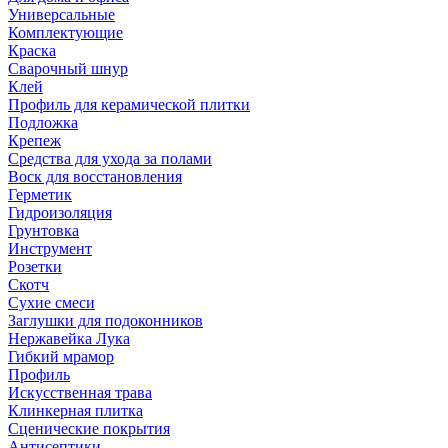
Универсальные
Комплектующие
Краска
Сварочный шнур
Клей
Профиль для керамической плитки
Подложка
Крепеж
Средства для ухода за полами
Воск для восстановления
Герметик
Гидроизоляция
Грунтовка
Инструмент
Розетки
Скотч
Сухие смеси
Заглушки для подоконников
Нержавейка Лука
Гибкий мрамор
Профиль
Искусственная трава
Клинкерная плитка
Сценические покрытия
Антисептики