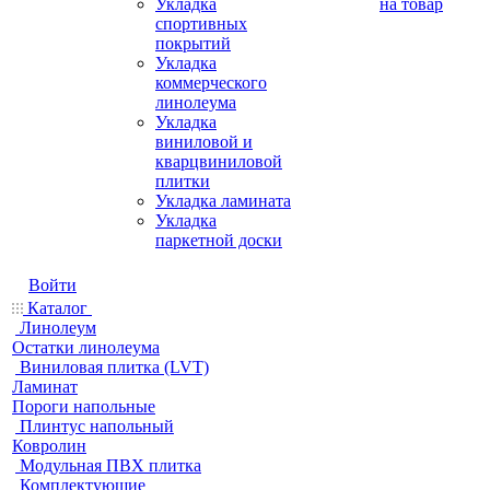
Укладка
на товар
спортивных
покрытий
Укладка
коммерческого
линолеума
Укладка
виниловой и
кварцвиниловой
плитки
Укладка ламината
Укладка
паркетной доски
Войти
Каталог
Линолеум
Остатки линолеума
Виниловая плитка (LVT)
Ламинат
Пороги напольные
Плинтус напольный
Ковролин
Модульная ПВХ плитка
Комплектующие