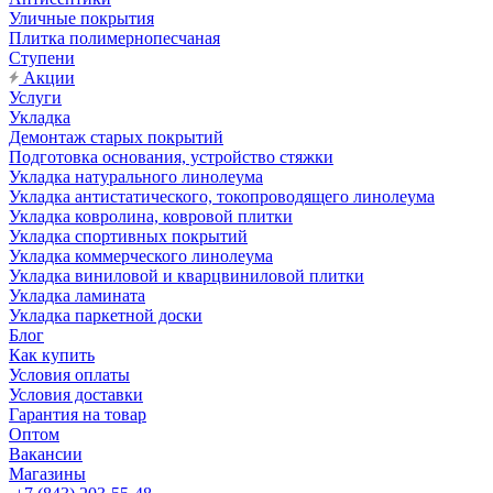
Уличные покрытия
Плитка полимернопесчаная
Ступени
Акции
Услуги
Укладка
Демонтаж старых покрытий
Подготовка основания, устройство стяжки
Укладка натурального линолеума
Укладка антистатического, токопроводящего линолеума
Укладка ковролина, ковровой плитки
Укладка спортивных покрытий
Укладка коммерческого линолеума
Укладка виниловой и кварцвиниловой плитки
Укладка ламината
Укладка паркетной доски
Блог
Как купить
Условия оплаты
Условия доставки
Гарантия на товар
Оптом
Вакансии
Магазины