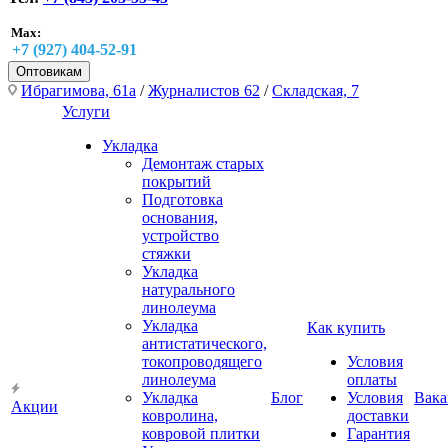
Max:
+7 (927) 404-52-91
Оптовикам
Ибрагимова, 61а
/
Журналистов 62
/
Складская, 7
Услуги
Укладка
Демонтаж старых
покрытий
Подготовка
основания,
устройство
стяжки
Укладка
натурального
линолеума
Укладка
Как купить
антистатического,
токопроводящего
Условия
линолеума
оплаты
Укладка
Блог
Условия
Вака
Акции
ковролина,
доставки
ковровой плитки
Гарантия