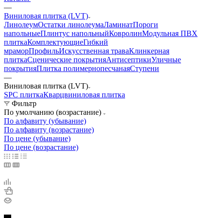
—
Виниловая плитка (LVT)
Линолеум
Остатки линолеума
Ламинат
Пороги
напольные
Плинтус напольный
Ковролин
Модульная ПВХ
плитка
Комплектующие
Гибкий
мрамор
Профиль
Искусственная трава
Клинкерная
плитка
Сценические покрытия
Антисептики
Уличные
покрытия
Плитка полимернопесчаная
Ступени
—
Виниловая плитка (LVT)
SPC плитка
Кварцвиниловая плитка
Фильтр
По умолчанию (возрастание)
По алфавиту (убывание)
По алфавиту (возрастание)
По цене (убывание)
По цене (возрастание)