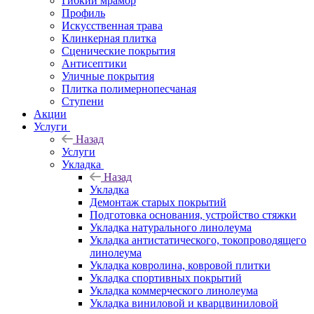
Гибкий мрамор
Профиль
Искусственная трава
Клинкерная плитка
Сценические покрытия
Антисептики
Уличные покрытия
Плитка полимернопесчаная
Ступени
Акции
Услуги
Назад
Услуги
Укладка
Назад
Укладка
Демонтаж старых покрытий
Подготовка основания, устройство стяжки
Укладка натурального линолеума
Укладка антистатического, токопроводящего
линолеума
Укладка ковролина, ковровой плитки
Укладка спортивных покрытий
Укладка коммерческого линолеума
Укладка виниловой и кварцвиниловой