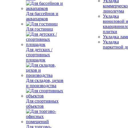
Укладка
коммерческо
линолеума
Для бассейнов и
Укладка
аквапарков
виниловой 
кварцвинил
Для гостиниц
плитки
Укладка лам
Укладка
паркетной д
Для детских /
спортивных
площадок
Для складов, цехов
и производства
Для спортивных
объектов
Для торгово-