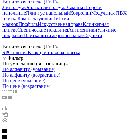
Виниловая плитка (LVT)
Линолеум
Остатки линолеума
Ламинат
Пороги
напольные
Плинтус напольный
Ковролин
Модульная ПВХ
плитка
Комплектующие
Гибкий
мрамор
Профиль
Искусственная трава
Клинкерная
плитка
Сценические покрытия
Антисептики
Уличные
покрытия
Плитка полимернопесчаная
Ступени
—
Виниловая плитка (LVT)
SPC плитка
Кварцвиниловая плитка
Фильтр
По умолчанию (возрастание)
По алфавиту (убывание)
По алфавиту (возрастание)
По цене (убывание)
По цене (возрастание)