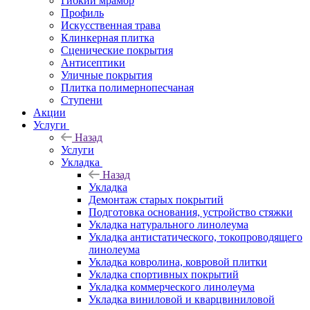
Гибкий мрамор
Профиль
Искусственная трава
Клинкерная плитка
Сценические покрытия
Антисептики
Уличные покрытия
Плитка полимернопесчаная
Ступени
Акции
Услуги
Назад
Услуги
Укладка
Назад
Укладка
Демонтаж старых покрытий
Подготовка основания, устройство стяжки
Укладка натурального линолеума
Укладка антистатического, токопроводящего
линолеума
Укладка ковролина, ковровой плитки
Укладка спортивных покрытий
Укладка коммерческого линолеума
Укладка виниловой и кварцвиниловой