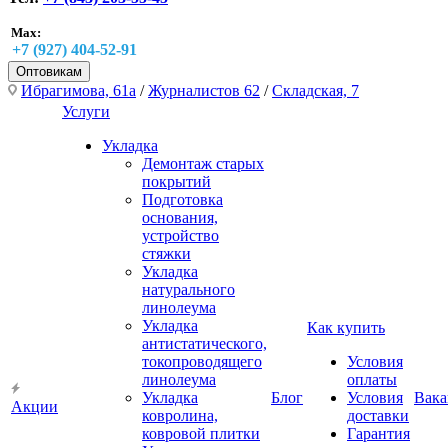
Max:
+7 (927) 404-52-91
Оптовикам
Ибрагимова, 61а
/
Журналистов 62
/
Складская, 7
Услуги
Укладка
Демонтаж старых
покрытий
Подготовка
основания,
устройство
стяжки
Укладка
натурального
линолеума
Укладка
Как купить
антистатического,
токопроводящего
Условия
линолеума
оплаты
Укладка
Блог
Условия
Вака
Акции
ковролина,
доставки
ковровой плитки
Гарантия