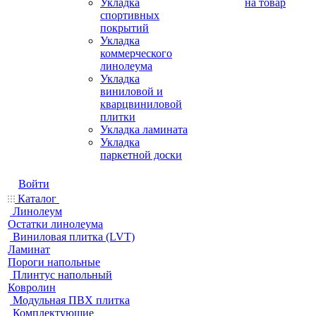
Укладка
на товар
спортивных
покрытий
Укладка
коммерческого
линолеума
Укладка
виниловой и
кварцвиниловой
плитки
Укладка ламината
Укладка
паркетной доски
Войти
Каталог
Линолеум
Остатки линолеума
Виниловая плитка (LVT)
Ламинат
Пороги напольные
Плинтус напольный
Ковролин
Модульная ПВХ плитка
Комплектующие