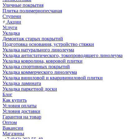
Уличные покрытия
Плитка полимернопесчаная
Ступени
Акции
Услуги
Укладка
Демонтаж старых покрытий
Подготовка основания, устройство стяжки
Укладка натурального линолеума
Укладка антистатического, токопроводящего линолеума
Укладка ковролина, ковровой плитки
Укладка спортивных покрытий
Укладка коммерческого линолеума
Укладка виниловой и кварцвиниловой плитки
Укладка ламината
Укладка паркетной доски
Блог
Как купить
Условия оплаты
Условия доставки
Гарантия на товар
Оптом
Вакансии
Магазины