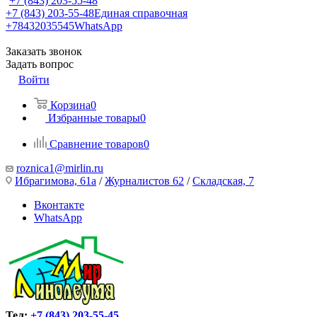
+7 (843) 203-55-48
+7 (843) 203-55-48
Единая справочная
+78432035545
WhatsApp
Заказать звонок
Задать вопрос
Войти
Корзина
0
Избранные товары
0
Сравнение товаров
0
roznica1@mirlin.ru
Ибрагимова, 61а
/
Журналистов 62
/
Складская, 7
Вконтакте
WhatsApp
Тел:
+7 (843) 203-55-45