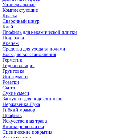
Универсальные
Комплектующие
Краска
Сварочный шнур
Клей
Профиль для керамической плитки
Подложка
Крепеж
Средства для ухода за полами
Воск для восстановления
Герметик
Гидроизоляция
Грунтовка
Инструмент
Розетки
Скотч
Сухие смеси
Заглушки для подоконников
Нержавейка Лука
Гибкий мрамор
Профиль
Искусственная трава
Клинкерная плитка
Сценические покрытия
Антисептики