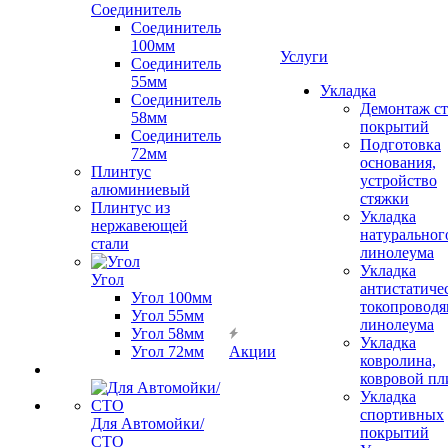
Соединитель
Соединитель
100мм
Услуги
Соединитель
55мм
Укладка
Соединитель
Демонтаж с
58мм
покрытий
Соединитель
Подготовка
72мм
основания,
Плинтус
устройство
алюминиевый
стяжки
Плинтус из
Укладка
нержавеющей
натуральног
стали
линолеума
Укладка
Угол
антистатиче
Угол 100мм
токопроводя
Угол 55мм
линолеума
Угол 58мм
Укладка
Угол 72мм
Акции
ковролина,
ковровой пл
Укладка
спортивных
Для Автомойки/
покрытий
СТО