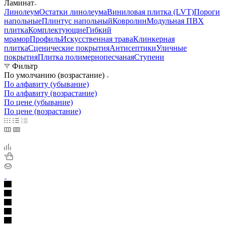
Ламинат
Линолеум
Остатки линолеума
Виниловая плитка (LVT)
Пороги
напольные
Плинтус напольный
Ковролин
Модульная ПВХ
плитка
Комплектующие
Гибкий
мрамор
Профиль
Искусственная трава
Клинкерная
плитка
Сценические покрытия
Антисептики
Уличные
покрытия
Плитка полимернопесчаная
Ступени
Фильтр
По умолчанию (возрастание)
По алфавиту (убывание)
По алфавиту (возрастание)
По цене (убывание)
По цене (возрастание)