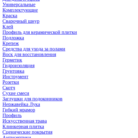
Универсальные
Комплектующие
Краска
Сварочный шнур
Клей
Профиль для керамической плитки
Подложка
Крепеж
Средства для ухода за полами
Воск для восстановления
Герметик
Гидроизоляция
Грунтовка
Инструмент
Розетки
Скотч
Сухие смеси
Заглушки для подоконников
Нержавейка Лука
Гибкий мрамор
Профиль
Искусственная трава
Клинкерная плитка
Сценические покрытия
Антисептики