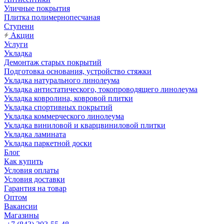
Уличные покрытия
Плитка полимернопесчаная
Ступени
Акции
Услуги
Укладка
Демонтаж старых покрытий
Подготовка основания, устройство стяжки
Укладка натурального линолеума
Укладка антистатического, токопроводящего линолеума
Укладка ковролина, ковровой плитки
Укладка спортивных покрытий
Укладка коммерческого линолеума
Укладка виниловой и кварцвиниловой плитки
Укладка ламината
Укладка паркетной доски
Блог
Как купить
Условия оплаты
Условия доставки
Гарантия на товар
Оптом
Вакансии
Магазины