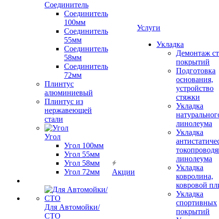
Соединитель
Соединитель
100мм
Услуги
Соединитель
55мм
Укладка
Соединитель
Демонтаж с
58мм
покрытий
Соединитель
Подготовка
72мм
основания,
Плинтус
устройство
алюминиевый
стяжки
Плинтус из
Укладка
нержавеющей
натуральног
стали
линолеума
Укладка
Угол
антистатиче
Угол 100мм
токопроводя
Угол 55мм
линолеума
Угол 58мм
Укладка
Угол 72мм
Акции
ковролина,
ковровой пл
Укладка
спортивных
Для Автомойки/
покрытий
СТО