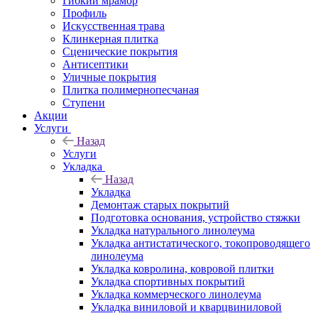
Гибкий мрамор
Профиль
Искусственная трава
Клинкерная плитка
Сценические покрытия
Антисептики
Уличные покрытия
Плитка полимернопесчаная
Ступени
Акции
Услуги
Назад
Услуги
Укладка
Назад
Укладка
Демонтаж старых покрытий
Подготовка основания, устройство стяжки
Укладка натурального линолеума
Укладка антистатического, токопроводящего
линолеума
Укладка ковролина, ковровой плитки
Укладка спортивных покрытий
Укладка коммерческого линолеума
Укладка виниловой и кварцвиниловой