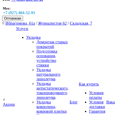
Max:
+7 (927) 404-52-91
Оптовикам
Ибрагимова, 61а
/
Журналистов 62
/
Складская, 7
Услуги
Укладка
Демонтаж старых
покрытий
Подготовка
основания,
устройство
стяжки
Укладка
натурального
линолеума
Укладка
Как купить
антистатического,
токопроводящего
Условия
линолеума
оплаты
Укладка
Блог
Условия
Вака
Акции
ковролина,
доставки
ковровой плитки
Гарантия