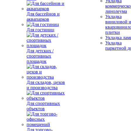
Укладка
коммерческо
линолеума
Для бассейнов и
Укладка
аквапарков
виниловой 
кварцвинил
Для гостиниц
плитки
Укладка лам
Укладка
паркетной д
Для детских /
спортивных
площадок
Для складов, цехов
и производства
Для спортивных
объектов
Для торгово-