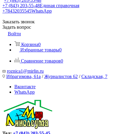
+7 (843) 203-55-48
+7 (843) 203-55-48
Единая справочная
+78432035545
WhatsApp
Заказать звонок
Задать вопрос
Войти
Корзина
0
Избранные товары
0
Сравнение товаров
0
roznica1@mirlin.ru
Ибрагимова, 61а
/
Журналистов 62
/
Складская, 7
Вконтакте
WhatsApp
Тел:
+7 (843) 203-55-45