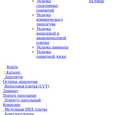
Укладка
на товар
спортивных
покрытий
Укладка
коммерческого
линолеума
Укладка
виниловой и
кварцвиниловой
плитки
Укладка ламината
Укладка
паркетной доски
Войти
Каталог
Линолеум
Остатки линолеума
Виниловая плитка (LVT)
Ламинат
Пороги напольные
Плинтус напольный
Ковролин
Модульная ПВХ плитка
Комплектующие