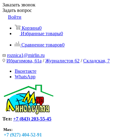
Заказать звонок
Задать вопрос
Войти
Корзина
0
Избранные товары
0
Сравнение товаров
0
roznica1@mirlin.ru
Ибрагимова, 61а
/
Журналистов 62
/
Складская, 7
Вконтакте
WhatsApp
Тел:
+7 (843) 203-55-45
Max:
+7 (927) 404-52-91