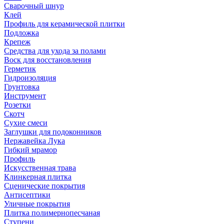
Сварочный шнур
Клей
Профиль для керамической плитки
Подложка
Крепеж
Средства для ухода за полами
Воск для восстановления
Герметик
Гидроизоляция
Грунтовка
Инструмент
Розетки
Скотч
Сухие смеси
Заглушки для подоконников
Нержавейка Лука
Гибкий мрамор
Профиль
Искусственная трава
Клинкерная плитка
Сценические покрытия
Антисептики
Уличные покрытия
Плитка полимернопесчаная
Ступени