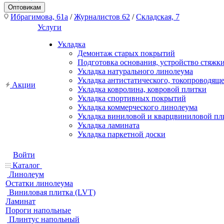
Оптовикам
Ибрагимова, 61а
/
Журналистов 62
/
Складская, 7
Услуги
Укладка
Демонтаж старых покрытий
Подготовка основания, устройство стяжк
Укладка натурального линолеума
Укладка антистатического, токопроводящ
Акции
Укладка ковролина, ковровой плитки
Укладка спортивных покрытий
Укладка коммерческого линолеума
Укладка виниловой и кварцвиниловой пл
Укладка ламината
Укладка паркетной доски
Войти
Каталог
Линолеум
Остатки линолеума
Виниловая плитка (LVT)
Ламинат
Пороги напольные
Плинтус напольный