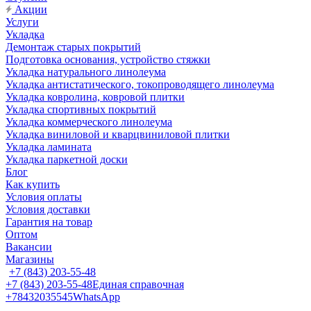
Акции
Услуги
Укладка
Демонтаж старых покрытий
Подготовка основания, устройство стяжки
Укладка натурального линолеума
Укладка антистатического, токопроводящего линолеума
Укладка ковролина, ковровой плитки
Укладка спортивных покрытий
Укладка коммерческого линолеума
Укладка виниловой и кварцвиниловой плитки
Укладка ламината
Укладка паркетной доски
Блог
Как купить
Условия оплаты
Условия доставки
Гарантия на товар
Оптом
Вакансии
Магазины
+7 (843) 203-55-48
+7 (843) 203-55-48
Единая справочная
+78432035545
WhatsApp