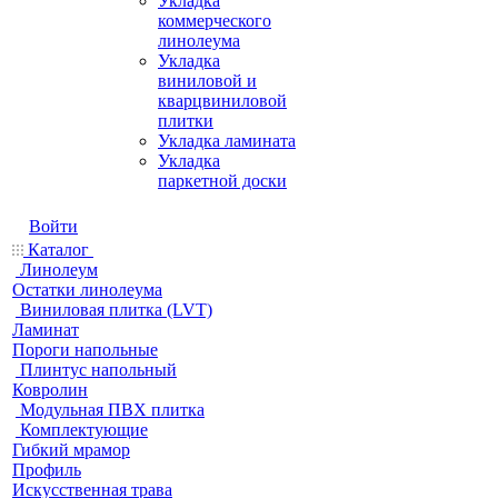
Укладка
коммерческого
линолеума
Укладка
виниловой и
кварцвиниловой
плитки
Укладка ламината
Укладка
паркетной доски
Войти
Каталог
Линолеум
Остатки линолеума
Виниловая плитка (LVT)
Ламинат
Пороги напольные
Плинтус напольный
Ковролин
Модульная ПВХ плитка
Комплектующие
Гибкий мрамор
Профиль
Искусственная трава