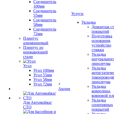
Соединитель
100мм
Соединитель
Услуги
55мм
Соединитель
Укладка
58мм
Демонтаж с
Соединитель
покрытий
72мм
Подготовка
Плинтус
основания,
алюминиевый
устройство
Плинтус из
стяжки
нержавеющей
Укладка
стали
натуральног
линолеума
Угол
Укладка
Угол 100мм
антистатиче
Угол 55мм
токопроводя
Угол 58мм
линолеума
Угол 72мм
Укладка
Акции
ковролина,
ковровой пл
Укладка
Для Автомойки/
спортивных
СТО
покрытий
Укладка