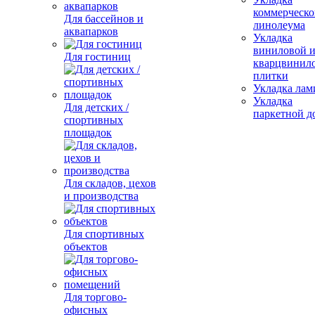
коммерческо
Для бассейнов и
линолеума
аквапарков
Укладка
виниловой 
Для гостиниц
кварцвинил
плитки
Укладка лам
Укладка
Для детских /
паркетной д
спортивных
площадок
Для складов, цехов
и производства
Для спортивных
объектов
Для торгово-
офисных