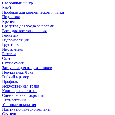
Сварочный шнур
Клей
Профиль для керамической плитки
Подложка
Крепеж
Средства для ухода за полами
Воск для восстановления
Герметик
Гидроизоляция
Грунтовка
Инструмент
Розетки
Скотч
Сухие смеси
Заглушки для подоконников
Нержавейка Лука
Гибкий мрамор
Профиль
Искусственная трава
Клинкерная плитка
Сценические покрытия
Антисептики
Уличные покрытия
Плитка полимернопесчаная
Ступени