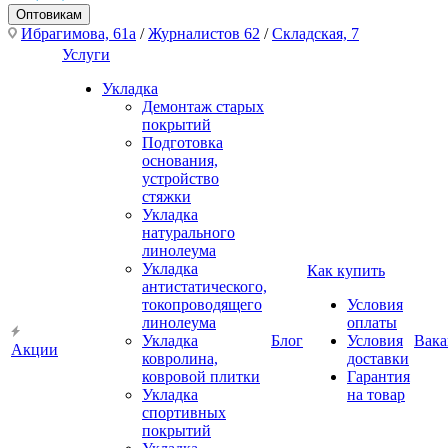
Оптовикам
Ибрагимова, 61а
/
Журналистов 62
/
Складская, 7
Услуги
Укладка
Демонтаж старых
покрытий
Подготовка
основания,
устройство
стяжки
Укладка
натурального
линолеума
Укладка
Как купить
антистатического,
токопроводящего
Условия
линолеума
оплаты
Укладка
Блог
Условия
Вака
Акции
ковролина,
доставки
ковровой плитки
Гарантия
Укладка
на товар
спортивных
покрытий