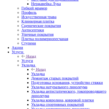
Нержавейка Лука
Гибкий мрамор
Профиль
Искусственная трава
Клинкерная плитка
Сценические покрытия
Антисептики
Уличные покрытия
Плитка полимернопесчаная
Ступени
Акции
Услуги
Назад
Услуги
Укладка
Назад
Укладка
Демонтаж старых покрытий
Подготовка основания, устройство стяжки
Укладка натурального линолеума
Укладка антистатического, токопроводящего
линолеума
Укладка ковролина, ковровой плитки
Укладка спортивных покрытий
Укладка коммерческого линолеума