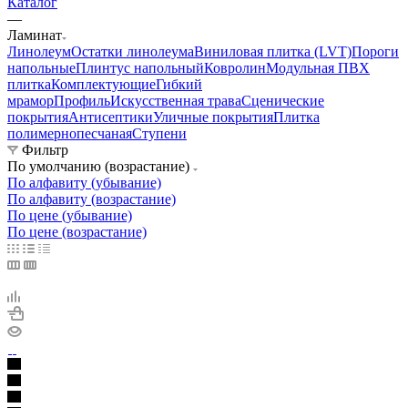
Каталог
—
Ламинат
Линолеум
Остатки линолеума
Виниловая плитка (LVT)
Пороги
напольные
Плинтус напольный
Ковролин
Модульная ПВХ
плитка
Комплектующие
Гибкий
мрамор
Профиль
Искусственная трава
Сценические
покрытия
Антисептики
Уличные покрытия
Плитка
полимернопесчаная
Ступени
Фильтр
По умолчанию (возрастание)
По алфавиту (убывание)
По алфавиту (возрастание)
По цене (убывание)
По цене (возрастание)