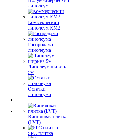
Полукоммерческий
линолеум
Коммерческий
линолеум КМ2
Распродажа
линолеума
Линолеум ширина
5м
Остатки
линолеума
Виниловая плитка
(LVT)
SPC плитка