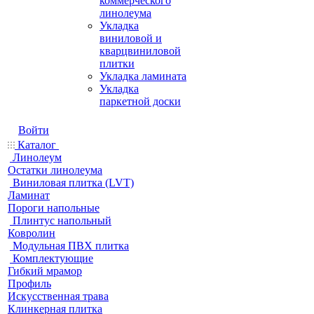
коммерческого
линолеума
Укладка
виниловой и
кварцвиниловой
плитки
Укладка ламината
Укладка
паркетной доски
Войти
Каталог
Линолеум
Остатки линолеума
Виниловая плитка (LVT)
Ламинат
Пороги напольные
Плинтус напольный
Ковролин
Модульная ПВХ плитка
Комплектующие
Гибкий мрамор
Профиль
Искусственная трава
Клинкерная плитка