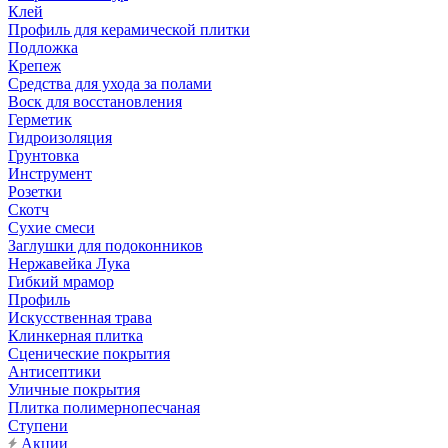
Клей
Профиль для керамической плитки
Подложка
Крепеж
Средства для ухода за полами
Воск для восстановления
Герметик
Гидроизоляция
Грунтовка
Инструмент
Розетки
Скотч
Сухие смеси
Заглушки для подоконников
Нержавейка Лука
Гибкий мрамор
Профиль
Искусственная трава
Клинкерная плитка
Сценические покрытия
Антисептики
Уличные покрытия
Плитка полимернопесчаная
Ступени
Акции