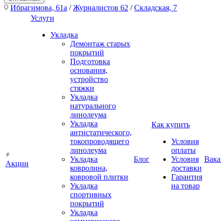
Ибрагимова, 61а
/
Журналистов 62
/
Складская, 7
Услуги
Укладка
Демонтаж старых
покрытий
Подготовка
основания,
устройство
стяжки
Укладка
натурального
линолеума
Укладка
Как купить
антистатического,
токопроводящего
Условия
линолеума
оплаты
Укладка
Блог
Условия
Вака
Акции
ковролина,
доставки
ковровой плитки
Гарантия
Укладка
на товар
спортивных
покрытий
Укладка