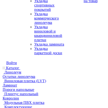
Укладка
на товар
спортивных
покрытий
Укладка
коммерческого
линолеума
Укладка
виниловой и
кварцвиниловой
плитки
Укладка ламината
Укладка
паркетной доски
Войти
Каталог
Линолеум
Остатки линолеума
Виниловая плитка (LVT)
Ламинат
Пороги напольные
Плинтус напольный
Ковролин
Модульная ПВХ плитка
Комплектующие