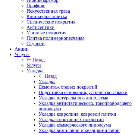
Гибкий мрамор
Профиль
Искусственная трава
Клинкерная плитка
Сценические покрытия
Антисептики
Уличные покрытия
Плитка полимернопесчаная
Ступени
Акции
Услуги
Назад
Услуги
Укладка
Назад
Укладка
Демонтаж старых покрытий
Подготовка основания, устройство стяжки
Укладка натурального линолеума
Укладка антистатического, токопроводящего
линолеума
Укладка ковролина, ковровой плитки
Укладка спортивных покрытий
Укладка коммерческого линолеума
Укладка виниловой и кварцвиниловой