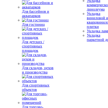
Укладка
коммерческо
линолеума
Для бассейнов и
Укладка
аквапарков
виниловой 
кварцвинил
Для гостиниц
плитки
Укладка лам
Укладка
паркетной д
Для детских /
спортивных
площадок
Для складов, цехов
и производства
Для спортивных
объектов
Для торгово-