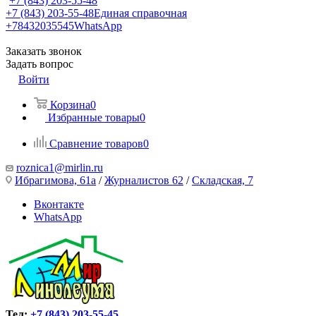
+7 (843) 203-55-48
+7 (843) 203-55-48
Единая справочная
+78432035545
WhatsApp
Заказать звонок
Задать вопрос
Войти
Корзина
0
Избранные товары
0
Сравнение товаров
0
roznica1@mirlin.ru
Ибрагимова, 61а
/
Журналистов 62
/
Складская, 7
Вконтакте
WhatsApp
Тел:
+7 (843) 203-55-45