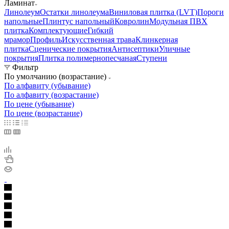
Ламинат
Линолеум
Остатки линолеума
Виниловая плитка (LVT)
Пороги
напольные
Плинтус напольный
Ковролин
Модульная ПВХ
плитка
Комплектующие
Гибкий
мрамор
Профиль
Искусственная трава
Клинкерная
плитка
Сценические покрытия
Антисептики
Уличные
покрытия
Плитка полимернопесчаная
Ступени
Фильтр
По умолчанию (возрастание)
По алфавиту (убывание)
По алфавиту (возрастание)
По цене (убывание)
По цене (возрастание)