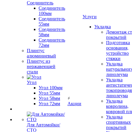
Соединитель
Соединитель
100мм
Услуги
Соединитель
55мм
Укладка
Соединитель
Демонтаж с
58мм
покрытий
Соединитель
Подготовка
72мм
основания,
Плинтус
устройство
алюминиевый
стяжки
Плинтус из
Укладка
нержавеющей
натуральног
стали
линолеума
Укладка
Угол
антистатиче
Угол 100мм
токопроводя
Угол 55мм
линолеума
Угол 58мм
Укладка
Угол 72мм
Акции
ковролина,
ковровой пл
Укладка
спортивных
Для Автомойки/
покрытий
СТО