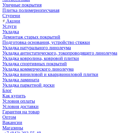
Уличные покрытия
Плитка полимернопесчаная
Ступени
Акции
Услуги
Укладка
Демонтаж старых покрытий
Подготовка основания, устройство стяжки
Укладка натурального линолеума
Укладка антистатического, токопроводящего линолеума
Укладка ковролина, ковровой плитки
Укладка спортивных покрытий
Укладка коммерческого линолеума
Укладка виниловой и кварцвиниловой плитки
Укладка ламината
Укладка паркетной доски
Блог
Как купить
Условия оплаты
Условия доставки
Гарантия на товар
Оптом
Вакансии
Магазины