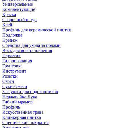
Универсальные
Комплектующие
Краска
Сварочный шнур
Клей
Профиль для керамической плитки
Подложка
Крепеж
Средства для ухода за полами
Воск для восстановления
Герметик
Гидроизоляция
Грунтовка
Инструмент
Розетки
Скотч
Сухие смеси
Заглушки для подоконников
Нержавейка Лука
Гибкий мрамор
Профиль
Искусственная трава
Клинкерная плитка
Сценические покрытия
Антисептики