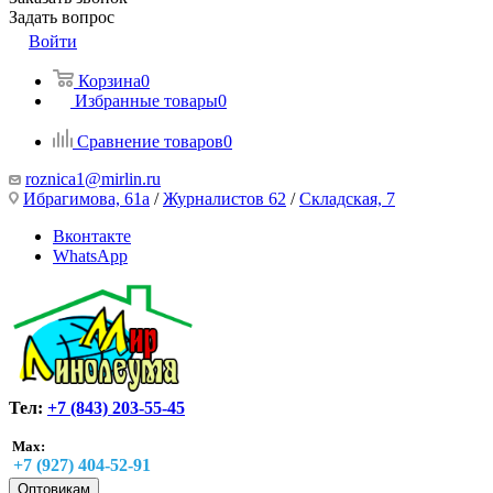
Задать вопрос
Войти
Корзина
0
Избранные товары
0
Сравнение товаров
0
roznica1@mirlin.ru
Ибрагимова, 61а
/
Журналистов 62
/
Складская, 7
Вконтакте
WhatsApp
Тел:
+7 (843) 203-55-45
Max:
+7 (927) 404-52-91
Оптовикам