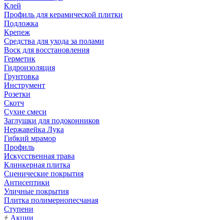
Клей
Профиль для керамической плитки
Подложка
Крепеж
Средства для ухода за полами
Воск для восстановления
Герметик
Гидроизоляция
Грунтовка
Инструмент
Розетки
Скотч
Сухие смеси
Заглушки для подоконников
Нержавейка Лука
Гибкий мрамор
Профиль
Искусственная трава
Клинкерная плитка
Сценические покрытия
Антисептики
Уличные покрытия
Плитка полимернопесчаная
Ступени
Акции