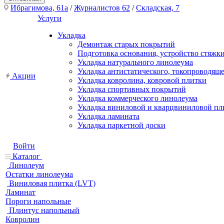
Ибрагимова, 61а
/
Журналистов 62
/
Складская, 7
Услуги
Укладка
Демонтаж старых покрытий
Подготовка основания, устройство стяжк
Укладка натурального линолеума
Укладка антистатического, токопроводящ
Акции
Укладка ковролина, ковровой плитки
Укладка спортивных покрытий
Укладка коммерческого линолеума
Укладка виниловой и кварцвиниловой пл
Укладка ламината
Укладка паркетной доски
Войти
Каталог
Линолеум
Остатки линолеума
Виниловая плитка (LVT)
Ламинат
Пороги напольные
Плинтус напольный
Ковролин