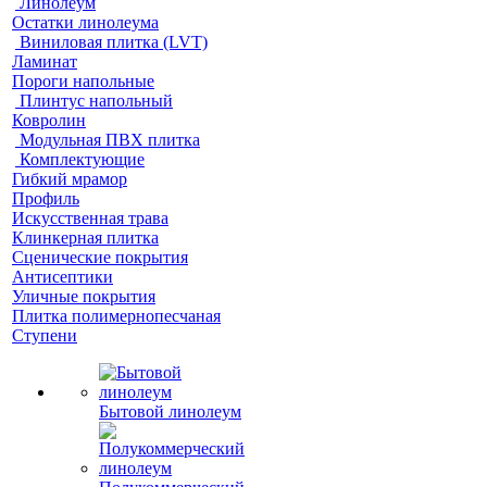
Линолеум
Остатки линолеума
Виниловая плитка (LVT)
Ламинат
Пороги напольные
Плинтус напольный
Ковролин
Модульная ПВХ плитка
Комплектующие
Гибкий мрамор
Профиль
Искусственная трава
Клинкерная плитка
Сценические покрытия
Антисептики
Уличные покрытия
Плитка полимернопесчаная
Ступени
Бытовой линолеум