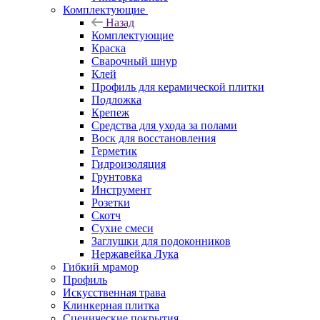
Комплектующие
Назад
Комплектующие
Краска
Сварочный шнур
Клей
Профиль для керамической плитки
Подложка
Крепеж
Средства для ухода за полами
Воск для восстановления
Герметик
Гидроизоляция
Грунтовка
Инструмент
Розетки
Скотч
Сухие смеси
Заглушки для подоконников
Нержавейка Лука
Гибкий мрамор
Профиль
Искусственная трава
Клинкерная плитка
Сценические покрытия