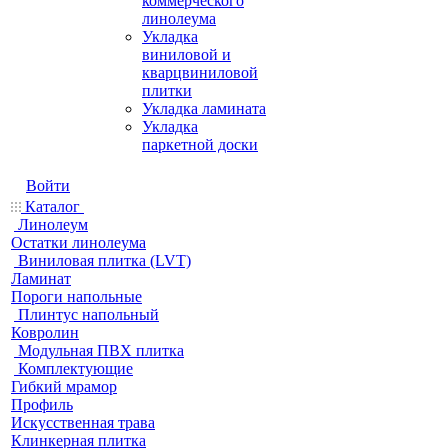
коммерческого
линолеума
Укладка
виниловой и
кварцвиниловой
плитки
Укладка ламината
Укладка
паркетной доски
Войти
Каталог
Линолеум
Остатки линолеума
Виниловая плитка (LVT)
Ламинат
Пороги напольные
Плинтус напольный
Ковролин
Модульная ПВХ плитка
Комплектующие
Гибкий мрамор
Профиль
Искусственная трава
Клинкерная плитка