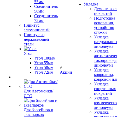
55мм
Укладка
Соединитель
Демонтаж с
58мм
покрытий
Соединитель
Подготовка
72мм
основания,
Плинтус
устройство
алюминиевый
стяжки
Плинтус из
Укладка
нержавеющей
натуральног
стали
линолеума
Укладка
Угол
антистатиче
Угол 100мм
токопроводя
Угол 55мм
линолеума
Угол 58мм
Укладка
Угол 72мм
Акции
ковролина,
ковровой пл
Укладка
спортивных
Для Автомойки/
покрытий
СТО
Укладка
коммерческо
линолеума
Для бассейнов и
Укладка
аквапарков
виниловой 