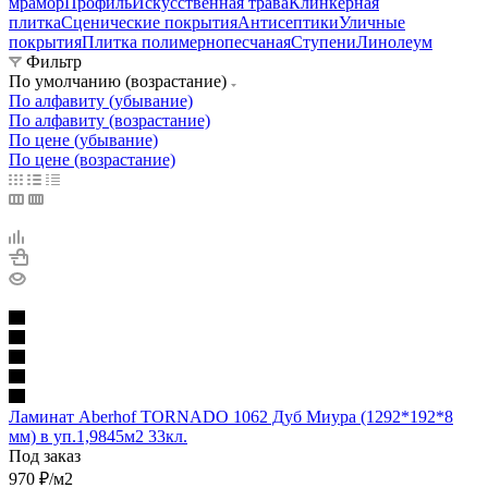
мрамор
Профиль
Искусственная трава
Клинкерная
плитка
Сценические покрытия
Антисептики
Уличные
покрытия
Плитка полимернопесчаная
Ступени
Линолеум
Фильтр
По умолчанию (возрастание)
По алфавиту (убывание)
По алфавиту (возрастание)
По цене (убывание)
По цене (возрастание)
Ламинат Aberhof TORNADO 1062 Дуб Миура (1292*192*8
мм) в уп.1,9845м2 33кл.
Под заказ
970
₽
/м2