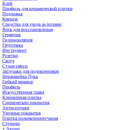
Клей
Профиль для керамической плитки
Подложка
Крепеж
Средства для ухода за полами
Воск для восстановления
Герметик
Гидроизоляция
Грунтовка
Инструмент
Розетки
Скотч
Сухие смеси
Заглушки для подоконников
Нержавейка Лука
Гибкий мрамор
Профиль
Искусственная трава
Клинкерная плитка
Сценические покрытия
Антисептики
Уличные покрытия
Плитка полимернопесчаная
Ступени
Акции