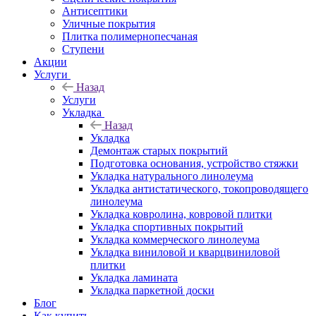
Антисептики
Уличные покрытия
Плитка полимернопесчаная
Ступени
Акции
Услуги
Назад
Услуги
Укладка
Назад
Укладка
Демонтаж старых покрытий
Подготовка основания, устройство стяжки
Укладка натурального линолеума
Укладка антистатического, токопроводящего
линолеума
Укладка ковролина, ковровой плитки
Укладка спортивных покрытий
Укладка коммерческого линолеума
Укладка виниловой и кварцвиниловой
плитки
Укладка ламината
Укладка паркетной доски
Блог
Как купить