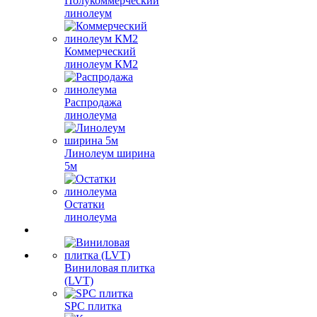
Полукоммерческий
линолеум
Коммерческий
линолеум КМ2
Распродажа
линолеума
Линолеум ширина
5м
Остатки
линолеума
Виниловая плитка
(LVT)
SPC плитка