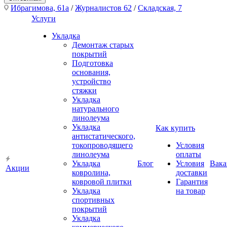
Ибрагимова, 61а
/
Журналистов 62
/
Складская, 7
Услуги
Укладка
Демонтаж старых
покрытий
Подготовка
основания,
устройство
стяжки
Укладка
натурального
линолеума
Укладка
Как купить
антистатического,
токопроводящего
Условия
линолеума
оплаты
Укладка
Блог
Условия
Вака
Акции
ковролина,
доставки
ковровой плитки
Гарантия
Укладка
на товар
спортивных
покрытий
Укладка