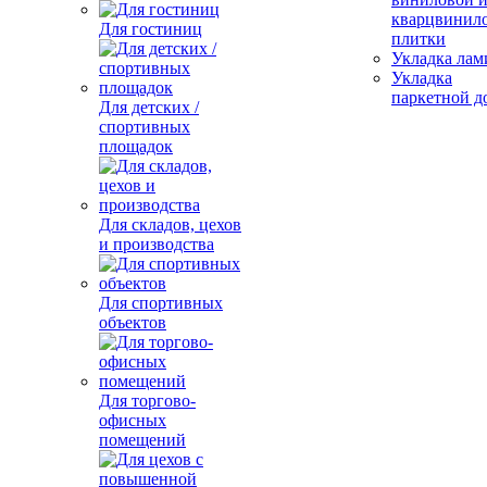
кварцвинил
Для гостиниц
плитки
Укладка лам
Укладка
паркетной д
Для детских /
спортивных
площадок
Для складов, цехов
и производства
Для спортивных
объектов
Для торгово-
офисных
помещений