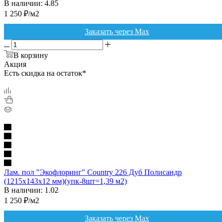
В наличии: 4.85
1 250
₽
/м2
Заказать через Max
В корзину
Акция
Есть скидка на остаток*
Лам. пол "Экофлоринг" Country 226 Дуб Полисандр
(1215х143х12 мм)(упк-8шт=1,39 м2)
В наличии: 1.02
1 250
₽
/м2
Заказать через Max