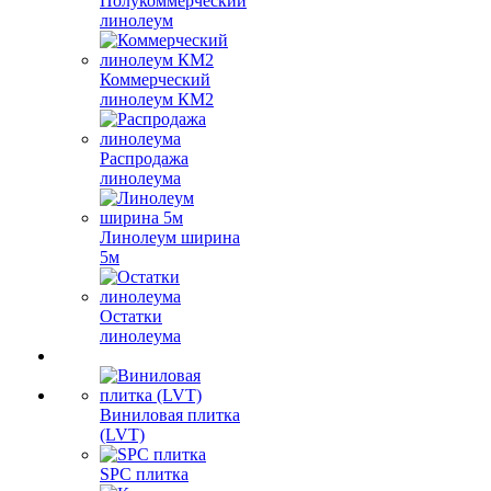
Полукоммерческий
линолеум
Коммерческий
линолеум КМ2
Распродажа
линолеума
Линолеум ширина
5м
Остатки
линолеума
Виниловая плитка
(LVT)
SPC плитка