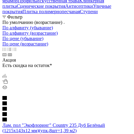
мрамор
Профиль
Искусственная трава
Клинкерная
плитка
Сценические покрытия
Антисептики
Уличные
покрытия
Плитка полимернопесчаная
Ступени
Фильтр
По умолчанию (возрастание)
По алфавиту (убывание)
По алфавиту (возрастание)
По цене (убывание)
По цене (возрастание)
Акция
Есть скидка на остаток*
Лам. пол "Экофлоринг" Country 235 Дуб Белёный
(1215х143х12 мм)(упк-8шт=1,39 м2)