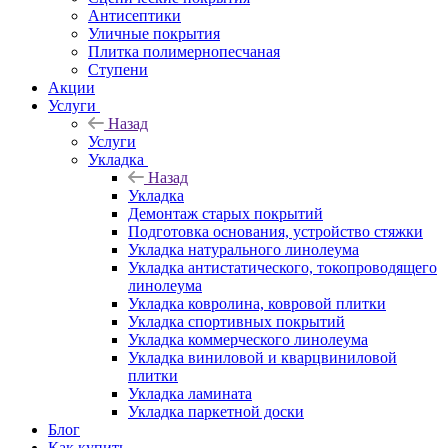
Антисептики
Уличные покрытия
Плитка полимернопесчаная
Ступени
Акции
Услуги
Назад
Услуги
Укладка
Назад
Укладка
Демонтаж старых покрытий
Подготовка основания, устройство стяжки
Укладка натурального линолеума
Укладка антистатического, токопроводящего
линолеума
Укладка ковролина, ковровой плитки
Укладка спортивных покрытий
Укладка коммерческого линолеума
Укладка виниловой и кварцвиниловой
плитки
Укладка ламината
Укладка паркетной доски
Блог
Как купить