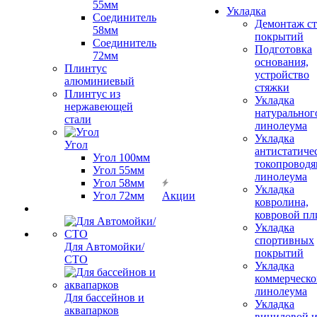
55мм
Укладка
Соединитель
Демонтаж с
58мм
покрытий
Соединитель
Подготовка
72мм
основания,
Плинтус
устройство
алюминиевый
стяжки
Плинтус из
Укладка
нержавеющей
натуральног
стали
линолеума
Укладка
Угол
антистатиче
Угол 100мм
токопроводя
Угол 55мм
линолеума
Угол 58мм
Укладка
Угол 72мм
Акции
ковролина,
ковровой пл
Укладка
спортивных
Для Автомойки/
покрытий
СТО
Укладка
коммерческо
линолеума
Для бассейнов и
Укладка
аквапарков
виниловой 