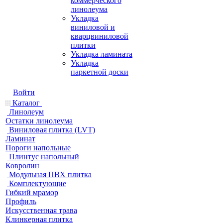
коммерческого
линолеума
Укладка
виниловой и
кварцвиниловой
плитки
Укладка ламината
Укладка
паркетной доски
Войти
Каталог
Линолеум
Остатки линолеума
Виниловая плитка (LVT)
Ламинат
Пороги напольные
Плинтус напольный
Ковролин
Модульная ПВХ плитка
Комплектующие
Гибкий мрамор
Профиль
Искусственная трава
Клинкерная плитка