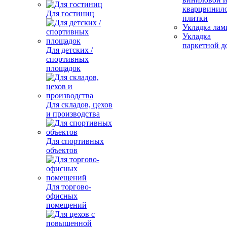
кварцвинил
Для гостиниц
плитки
Укладка лам
Укладка
паркетной д
Для детских /
спортивных
площадок
Для складов, цехов
и производства
Для спортивных
объектов
Для торгово-
офисных
помещений