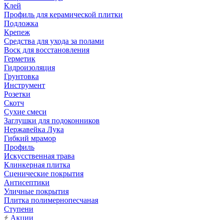
Клей
Профиль для керамической плитки
Подложка
Крепеж
Средства для ухода за полами
Воск для восстановления
Герметик
Гидроизоляция
Грунтовка
Инструмент
Розетки
Скотч
Сухие смеси
Заглушки для подоконников
Нержавейка Лука
Гибкий мрамор
Профиль
Искусственная трава
Клинкерная плитка
Сценические покрытия
Антисептики
Уличные покрытия
Плитка полимернопесчаная
Ступени
Акции