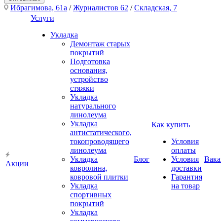
Ибрагимова, 61а
/
Журналистов 62
/
Складская, 7
Услуги
Укладка
Демонтаж старых
покрытий
Подготовка
основания,
устройство
стяжки
Укладка
натурального
линолеума
Укладка
Как купить
антистатического,
токопроводящего
Условия
линолеума
оплаты
Укладка
Блог
Условия
Вака
Акции
ковролина,
доставки
ковровой плитки
Гарантия
Укладка
на товар
спортивных
покрытий
Укладка