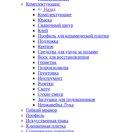
Комплектующие
Назад
Комплектующие
Краска
Сварочный шнур
Клей
Профиль для керамической плитки
Подложка
Крепеж
Средства для ухода за полами
Воск для восстановления
Герметик
Гидроизоляция
Грунтовка
Инструмент
Розетки
Скотч
Сухие смеси
Заглушки для подоконников
Нержавейка Лука
Гибкий мрамор
Профиль
Искусственная трава
Клинкерная плитка
Сценические покрытия