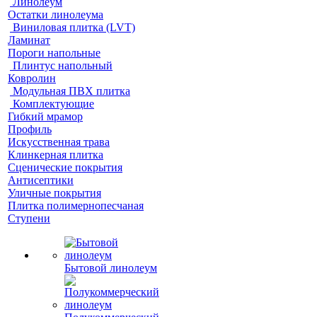
Линолеум
Остатки линолеума
Виниловая плитка (LVT)
Ламинат
Пороги напольные
Плинтус напольный
Ковролин
Модульная ПВХ плитка
Комплектующие
Гибкий мрамор
Профиль
Искусственная трава
Клинкерная плитка
Сценические покрытия
Антисептики
Уличные покрытия
Плитка полимернопесчаная
Ступени
Бытовой линолеум