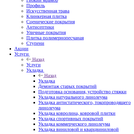
Гибкий мрамор
Профиль
Искусственная трава
Клинкерная плитка
Сценические покрытия
Антисептики
Уличные покрытия
Плитка полимернопесчаная
Ступени
Акции
Услуги
Назад
Услуги
Укладка
Назад
Укладка
Демонтаж старых покрытий
Подготовка основания, устройство стяжки
Укладка натурального линолеума
Укладка антистатического, токопроводящего
линолеума
Укладка ковролина, ковровой плитки
Укладка спортивных покрытий
Укладка коммерческого линолеума
Укладка виниловой и кварцвиниловой