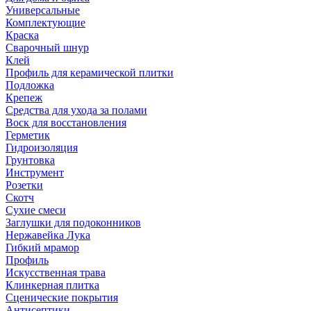
Универсальные
Комплектующие
Краска
Сварочный шнур
Клей
Профиль для керамической плитки
Подложка
Крепеж
Средства для ухода за полами
Воск для восстановления
Герметик
Гидроизоляция
Грунтовка
Инструмент
Розетки
Скотч
Сухие смеси
Заглушки для подоконников
Нержавейка Лука
Гибкий мрамор
Профиль
Искусственная трава
Клинкерная плитка
Сценические покрытия
Антисептики