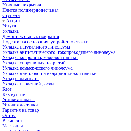
Уличные покрытия
Плитка полимернопесчаная
Ступени
Акции
Услуги
Укладка
Демонтаж старых покрытий
Подготовка основания, устройство стяжки
Укладка натурального линолеума
Укладка антистатического, токопроводящего линолеума
Укладка ковролина, ковровой плитки
Укладка спортивных покрытий
Укладка коммерческого линолеума
Укладка виниловой и кварцвиниловой плитки
Укладка ламината
Укладка паркетной доски
Блог
Как купить
Условия оплаты
Условия доставки
Гарантия на товар
Оптом
Вакансии
Магазины