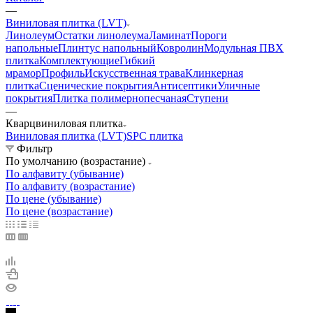
—
Виниловая плитка (LVT)
Линолеум
Остатки линолеума
Ламинат
Пороги
напольные
Плинтус напольный
Ковролин
Модульная ПВХ
плитка
Комплектующие
Гибкий
мрамор
Профиль
Искусственная трава
Клинкерная
плитка
Сценические покрытия
Антисептики
Уличные
покрытия
Плитка полимернопесчаная
Ступени
—
Кварцвиниловая плитка
Виниловая плитка (LVT)
SPC плитка
Фильтр
По умолчанию (возрастание)
По алфавиту (убывание)
По алфавиту (возрастание)
По цене (убывание)
По цене (возрастание)