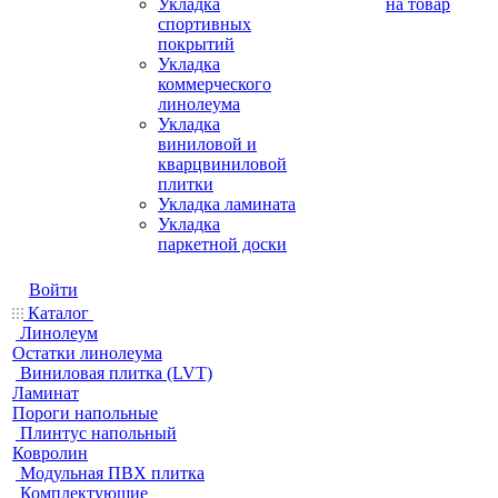
Укладка
на товар
спортивных
покрытий
Укладка
коммерческого
линолеума
Укладка
виниловой и
кварцвиниловой
плитки
Укладка ламината
Укладка
паркетной доски
Войти
Каталог
Линолеум
Остатки линолеума
Виниловая плитка (LVT)
Ламинат
Пороги напольные
Плинтус напольный
Ковролин
Модульная ПВХ плитка
Комплектующие