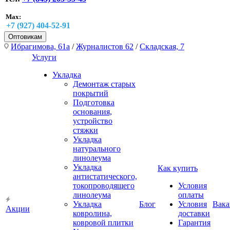
Max:
+7 (927) 404-52-91
Оптовикам
Ибрагимова, 61а
/
Журналистов 62
/
Складская, 7
Услуги
Укладка
Демонтаж старых
покрытий
Подготовка
основания,
устройство
стяжки
Укладка
натурального
линолеума
Укладка
Как купить
антистатического,
токопроводящего
Условия
линолеума
оплаты
Укладка
Блог
Условия
Вака
Акции
ковролина,
доставки
ковровой плитки
Гарантия