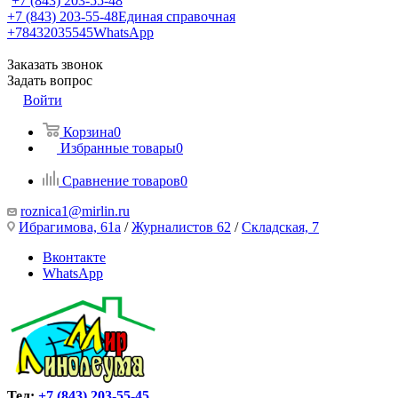
+7 (843) 203-55-48
+7 (843) 203-55-48
Единая справочная
+78432035545
WhatsApp
Заказать звонок
Задать вопрос
Войти
Корзина
0
Избранные товары
0
Сравнение товаров
0
roznica1@mirlin.ru
Ибрагимова, 61а
/
Журналистов 62
/
Складская, 7
Вконтакте
WhatsApp
Тел:
+7 (843) 203-55-45