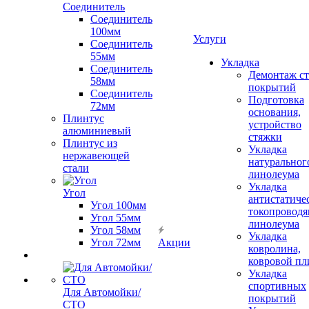
Соединитель
Соединитель
100мм
Услуги
Соединитель
55мм
Укладка
Соединитель
Демонтаж с
58мм
покрытий
Соединитель
Подготовка
72мм
основания,
Плинтус
устройство
алюминиевый
стяжки
Плинтус из
Укладка
нержавеющей
натуральног
стали
линолеума
Укладка
Угол
антистатиче
Угол 100мм
токопроводя
Угол 55мм
линолеума
Угол 58мм
Укладка
Угол 72мм
Акции
ковролина,
ковровой пл
Укладка
спортивных
Для Автомойки/
покрытий
СТО