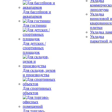
Укладка
коммерческо
линолеума
Для бассейнов и
Укладка
аквапарков
виниловой 
кварцвинил
Для гостиниц
плитки
Укладка лам
Укладка
паркетной д
Для детских /
спортивных
площадок
Для складов, цехов
и производства
Для спортивных
объектов
Для торгово-