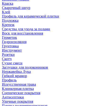
Краска
Сварочный шнур
Клей
Профиль для керамической плитки
Подложка
Крепеж
Средства для ухода за полами
Воск для восстановления
Герметик
Гидроизоляция
Грунтовка
Инструмент
Розетки
Скотч
Сухие смеси
Заглушки для подоконников
Нержавейка Лука
Гибкий мрамор
Профиль
Искусственная трава
Клинкерная плитка
Сценические покрытия
Антисептики
Уличные покрытия
Плитка полимернопесчаная