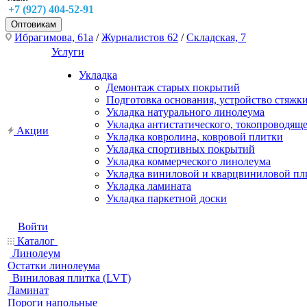
+7 (927) 404-52-91
Оптовикам
Ибрагимова, 61а
/
Журналистов 62
/
Складская, 7
Услуги
Укладка
Демонтаж старых покрытий
Подготовка основания, устройство стяжк
Укладка натурального линолеума
Укладка антистатического, токопроводящ
Акции
Укладка ковролина, ковровой плитки
Укладка спортивных покрытий
Укладка коммерческого линолеума
Укладка виниловой и кварцвиниловой пл
Укладка ламината
Укладка паркетной доски
Войти
Каталог
Линолеум
Остатки линолеума
Виниловая плитка (LVT)
Ламинат
Пороги напольные