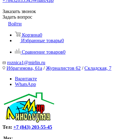
+78432035545
WhatsApp
Заказать звонок
Задать вопрос
Войти
Корзина
0
Избранные товары
0
Сравнение товаров
0
roznica1@mirlin.ru
Ибрагимова, 61а
/
Журналистов 62
/
Складская, 7
Вконтакте
WhatsApp
Тел:
+7 (843) 203-55-45
Max: