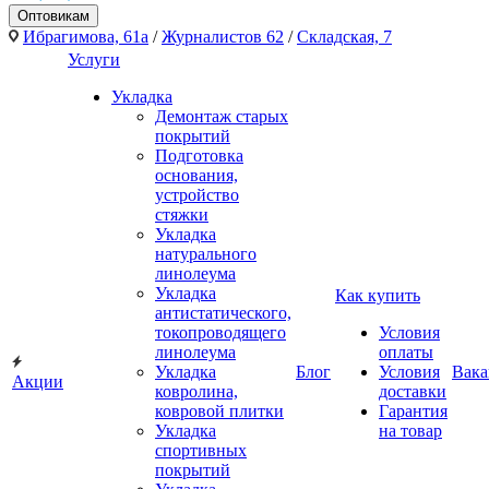
Оптовикам
Ибрагимова, 61а
/
Журналистов 62
/
Складская, 7
Услуги
Укладка
Демонтаж старых
покрытий
Подготовка
основания,
устройство
стяжки
Укладка
натурального
линолеума
Укладка
Как купить
антистатического,
токопроводящего
Условия
линолеума
оплаты
Укладка
Блог
Условия
Вака
Акции
ковролина,
доставки
ковровой плитки
Гарантия
Укладка
на товар
спортивных
покрытий