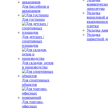
коммерческо
Для бассейнов и
линолеума
аквапарков
Укладка
виниловой 
Для гостиниц
кварцвинил
плитки
Укладка лам
Укладка
Для детских /
паркетной д
спортивных
площадок
Для складов, цехов
и производства
Для спортивных
объектов
Для торгово-
офисных