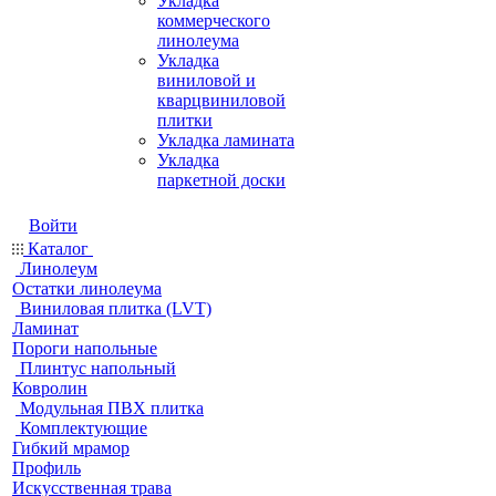
Укладка
коммерческого
линолеума
Укладка
виниловой и
кварцвиниловой
плитки
Укладка ламината
Укладка
паркетной доски
Войти
Каталог
Линолеум
Остатки линолеума
Виниловая плитка (LVT)
Ламинат
Пороги напольные
Плинтус напольный
Ковролин
Модульная ПВХ плитка
Комплектующие
Гибкий мрамор
Профиль
Искусственная трава