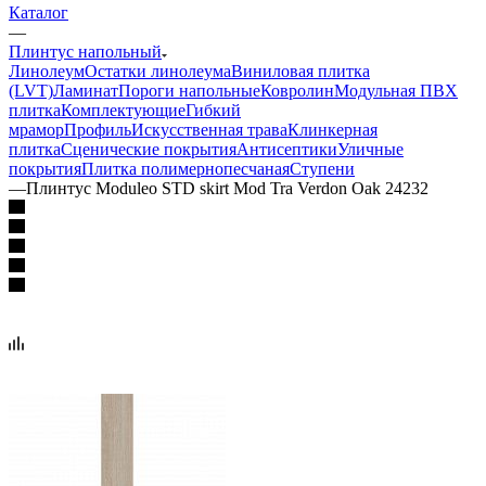
Каталог
—
Плинтус напольный
Линолеум
Остатки линолеума
Виниловая плитка
(LVT)
Ламинат
Пороги напольные
Ковролин
Модульная ПВХ
плитка
Комплектующие
Гибкий
мрамор
Профиль
Искусственная трава
Клинкерная
плитка
Сценические покрытия
Антисептики
Уличные
покрытия
Плитка полимернопесчаная
Ступени
—
Плинтус Moduleo STD skirt Mod Tra Verdon Oak 24232