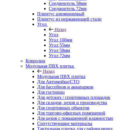
Соединитель 58мм
Соединитель 72мм
Плинтус алюминиевый
Плинтус из нержавеющей стали
Угол
Назад
Угол
Угол 100мм
Угол 55мм
Угол 58мм
Угол 72мм
Ковролин
Модульная ПВХ плитка
Назад
Модульная ПВХ плитка
Для Автомойки/СТО
Для бассейнов и аквапарков
Для гостиниц
Для детских / спортивных площадок
Для складов, цехов и производства
Для спортивных объектов
Для торгово-офисных помещений
Для цехов с повышенной влажностью
Сопутствующие материалы
Тактильная плитка для слабовидящих