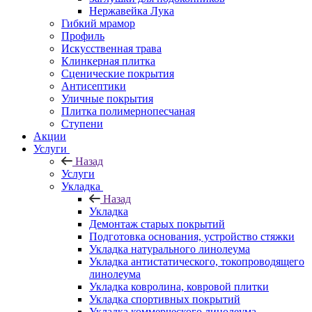
Нержавейка Лука
Гибкий мрамор
Профиль
Искусственная трава
Клинкерная плитка
Сценические покрытия
Антисептики
Уличные покрытия
Плитка полимернопесчаная
Ступени
Акции
Услуги
Назад
Услуги
Укладка
Назад
Укладка
Демонтаж старых покрытий
Подготовка основания, устройство стяжки
Укладка натурального линолеума
Укладка антистатического, токопроводящего
линолеума
Укладка ковролина, ковровой плитки
Укладка спортивных покрытий
Укладка коммерческого линолеума