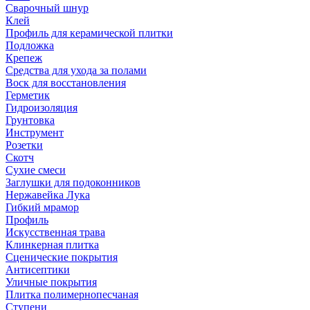
Сварочный шнур
Клей
Профиль для керамической плитки
Подложка
Крепеж
Средства для ухода за полами
Воск для восстановления
Герметик
Гидроизоляция
Грунтовка
Инструмент
Розетки
Скотч
Сухие смеси
Заглушки для подоконников
Нержавейка Лука
Гибкий мрамор
Профиль
Искусственная трава
Клинкерная плитка
Сценические покрытия
Антисептики
Уличные покрытия
Плитка полимернопесчаная
Ступени