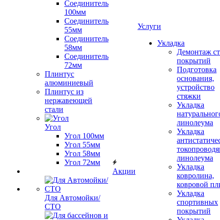
Соединитель
100мм
Соединитель
Услуги
55мм
Соединитель
Укладка
58мм
Демонтаж с
Соединитель
покрытий
72мм
Подготовка
Плинтус
основания,
алюминиевый
устройство
Плинтус из
стяжки
нержавеющей
Укладка
стали
натуральног
линолеума
Угол
Укладка
Угол 100мм
антистатиче
Угол 55мм
токопроводя
Угол 58мм
линолеума
Угол 72мм
Укладка
Акции
ковролина,
ковровой пл
Укладка
Для Автомойки/
спортивных
СТО
покрытий
Укладка