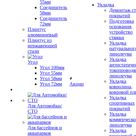
55мм
Укладка
Соединитель
Демонтаж с
58мм
покрытий
Соединитель
Подготовка
72мм
основания,
Плинтус
устройство
алюминиевый
стяжки
Плинтус из
Укладка
нержавеющей
натуральног
стали
линолеума
Укладка
Угол
антистатиче
Угол 100мм
токопроводя
Угол 55мм
линолеума
Угол 58мм
Укладка
Угол 72мм
Акции
ковролина,
ковровой пл
Укладка
спортивных
Для Автомойки/
покрытий
СТО
Укладка
коммерческо
линолеума
Для бассейнов и
Укладка
аквапарков
виниловой 