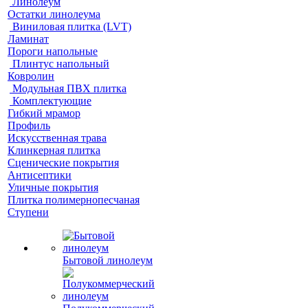
Линолеум
Остатки линолеума
Виниловая плитка (LVT)
Ламинат
Пороги напольные
Плинтус напольный
Ковролин
Модульная ПВХ плитка
Комплектующие
Гибкий мрамор
Профиль
Искусственная трава
Клинкерная плитка
Сценические покрытия
Антисептики
Уличные покрытия
Плитка полимернопесчаная
Ступени
Бытовой линолеум