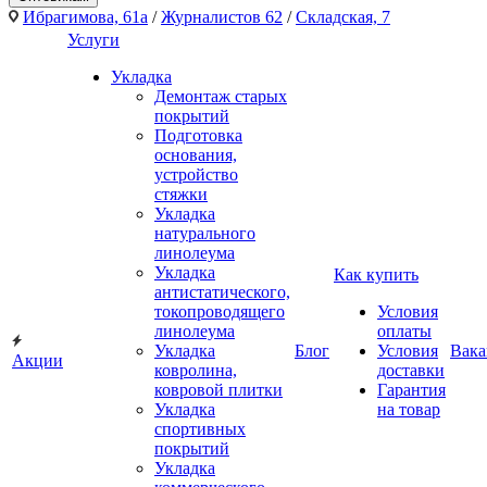
Ибрагимова, 61а
/
Журналистов 62
/
Складская, 7
Услуги
Укладка
Демонтаж старых
покрытий
Подготовка
основания,
устройство
стяжки
Укладка
натурального
линолеума
Укладка
Как купить
антистатического,
токопроводящего
Условия
линолеума
оплаты
Укладка
Блог
Условия
Вака
Акции
ковролина,
доставки
ковровой плитки
Гарантия
Укладка
на товар
спортивных
покрытий
Укладка