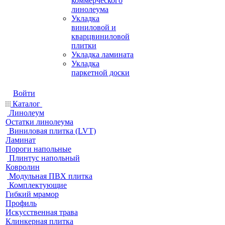
коммерческого
линолеума
Укладка
виниловой и
кварцвиниловой
плитки
Укладка ламината
Укладка
паркетной доски
Войти
Каталог
Линолеум
Остатки линолеума
Виниловая плитка (LVT)
Ламинат
Пороги напольные
Плинтус напольный
Ковролин
Модульная ПВХ плитка
Комплектующие
Гибкий мрамор
Профиль
Искусственная трава
Клинкерная плитка