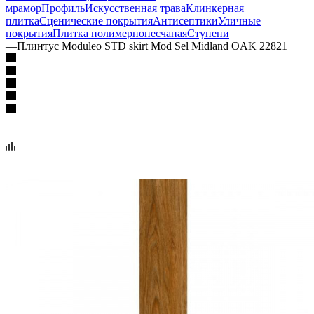
мрамор
Профиль
Искусственная трава
Клинкерная
плитка
Сценические покрытия
Антисептики
Уличные
покрытия
Плитка полимернопесчаная
Ступени
—
Плинтус Moduleo STD skirt Mod Sel Midland OAK 22821