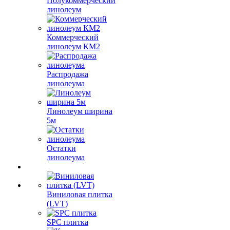
Полукоммерческий
линолеум
Коммерческий
линолеум КМ2
Распродажа
линолеума
Линолеум ширина
5м
Остатки
линолеума
Виниловая плитка
(LVT)
SPC плитка