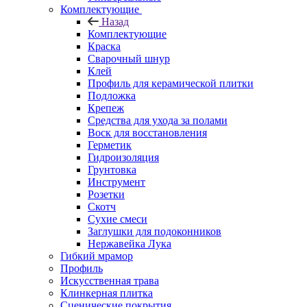
Комплектующие
Назад
Комплектующие
Краска
Сварочный шнур
Клей
Профиль для керамической плитки
Подложка
Крепеж
Средства для ухода за полами
Воск для восстановления
Герметик
Гидроизоляция
Грунтовка
Инструмент
Розетки
Скотч
Сухие смеси
Заглушки для подоконников
Нержавейка Лука
Гибкий мрамор
Профиль
Искусственная трава
Клинкерная плитка
Сценические покрытия