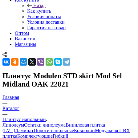
Назад
Как купить
Условия оплаты
Условия доставки
Гарантия на товар
Оптом
Вакансии
Магазины
Плинтус Moduleo STD skirt Mod Sel
Midland OAK 22821
Главная
—
Каталог
—
Плинтус напольный
Линолеум
Остатки линолеума
Виниловая плитка
(LVT)
Ламинат
Пороги напольные
Ковролин
Модульная ПВХ
плитка
Комплектующие
Гибкий