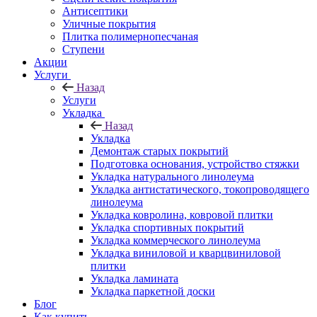
Антисептики
Уличные покрытия
Плитка полимернопесчаная
Ступени
Акции
Услуги
Назад
Услуги
Укладка
Назад
Укладка
Демонтаж старых покрытий
Подготовка основания, устройство стяжки
Укладка натурального линолеума
Укладка антистатического, токопроводящего
линолеума
Укладка ковролина, ковровой плитки
Укладка спортивных покрытий
Укладка коммерческого линолеума
Укладка виниловой и кварцвиниловой
плитки
Укладка ламината
Укладка паркетной доски
Блог
Как купить