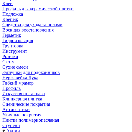
Клей
Профиль для керамической плитки
Подложка
Крепеж
Средства для ухода за полами
Воск для восстановления
Герметик
Гидроизоляция
Грунтовка
Инструмент
Розетки
Скотч
Сухие смеси
Заглушки для подоконников
Нержавейка Лука
Гибкий мрамор
Профиль
Искусственная трава
Клинкерная плитка
Сценические покрытия
Антисептики
Уличные покрытия
Плитка полимернопесчаная
Ступени
Акции