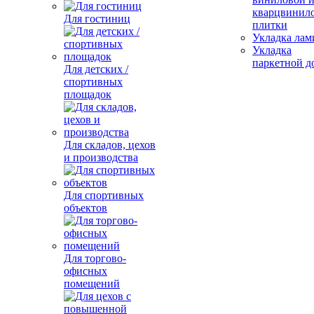
кварцвинил
Для гостиниц
плитки
Укладка лам
Укладка
паркетной д
Для детских /
спортивных
площадок
Для складов, цехов
и производства
Для спортивных
объектов
Для торгово-
офисных
помещений