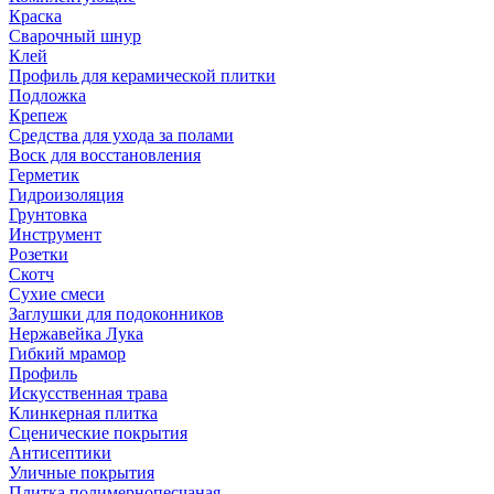
Краска
Сварочный шнур
Клей
Профиль для керамической плитки
Подложка
Крепеж
Средства для ухода за полами
Воск для восстановления
Герметик
Гидроизоляция
Грунтовка
Инструмент
Розетки
Скотч
Сухие смеси
Заглушки для подоконников
Нержавейка Лука
Гибкий мрамор
Профиль
Искусственная трава
Клинкерная плитка
Сценические покрытия
Антисептики
Уличные покрытия
Плитка полимернопесчаная