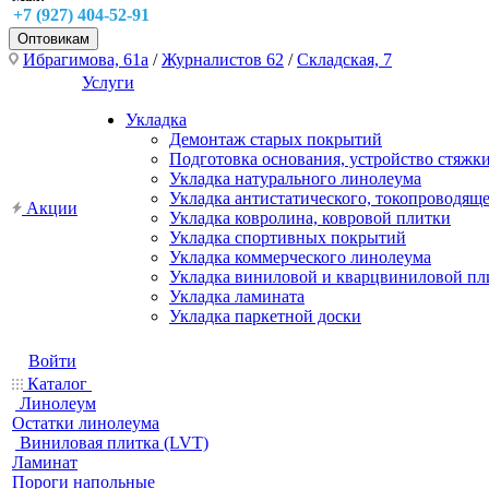
+7 (927) 404-52-91
Оптовикам
Ибрагимова, 61а
/
Журналистов 62
/
Складская, 7
Услуги
Укладка
Демонтаж старых покрытий
Подготовка основания, устройство стяжк
Укладка натурального линолеума
Укладка антистатического, токопроводящ
Акции
Укладка ковролина, ковровой плитки
Укладка спортивных покрытий
Укладка коммерческого линолеума
Укладка виниловой и кварцвиниловой пл
Укладка ламината
Укладка паркетной доски
Войти
Каталог
Линолеум
Остатки линолеума
Виниловая плитка (LVT)
Ламинат
Пороги напольные