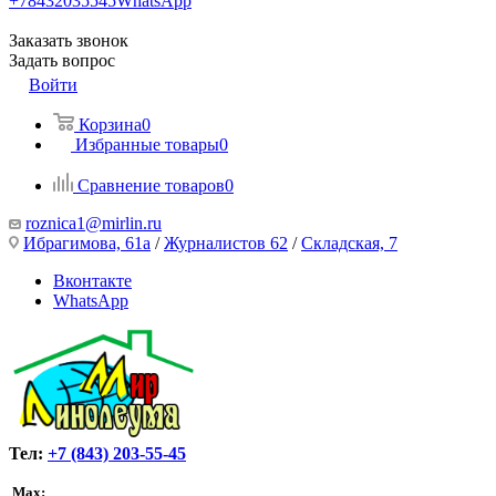
+78432035545
WhatsApp
Заказать звонок
Задать вопрос
Войти
Корзина
0
Избранные товары
0
Сравнение товаров
0
roznica1@mirlin.ru
Ибрагимова, 61а
/
Журналистов 62
/
Складская, 7
Вконтакте
WhatsApp
Тел:
+7 (843) 203-55-45
Max: