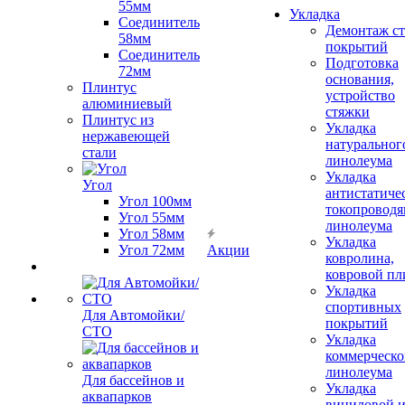
55мм
Укладка
Соединитель
Демонтаж с
58мм
покрытий
Соединитель
Подготовка
72мм
основания,
Плинтус
устройство
алюминиевый
стяжки
Плинтус из
Укладка
нержавеющей
натуральног
стали
линолеума
Укладка
Угол
антистатиче
Угол 100мм
токопроводя
Угол 55мм
линолеума
Угол 58мм
Укладка
Угол 72мм
Акции
ковролина,
ковровой пл
Укладка
спортивных
Для Автомойки/
покрытий
СТО
Укладка
коммерческо
линолеума
Для бассейнов и
Укладка
аквапарков
виниловой 