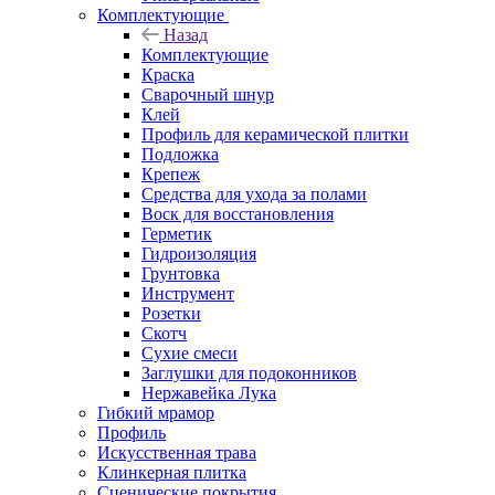
Комплектующие
Назад
Комплектующие
Краска
Сварочный шнур
Клей
Профиль для керамической плитки
Подложка
Крепеж
Средства для ухода за полами
Воск для восстановления
Герметик
Гидроизоляция
Грунтовка
Инструмент
Розетки
Скотч
Сухие смеси
Заглушки для подоконников
Нержавейка Лука
Гибкий мрамор
Профиль
Искусственная трава
Клинкерная плитка
Сценические покрытия