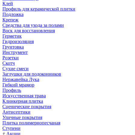
Клей
Профиль для керамической плитки
Подложка
Крепеж
Средства для ухода за полами
Воск для восстановления
Герметик
Гидроизоляция
Грунтовка
Инструмент
Розетки
Скотч
Сухие смеси
Заглушки для подоконников
Нержавейка Лука
Гибкий мрамор
Профиль
Искусственная трава
Клинкерная плитка
Сценические покрытия
Антисептики
Уличные покрытия
Плитка полимернопесчаная
Ступени
Акции