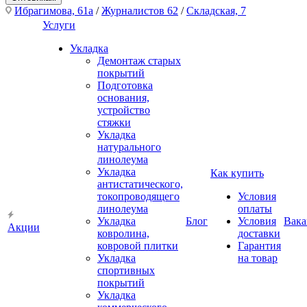
Ибрагимова, 61а
/
Журналистов 62
/
Складская, 7
Услуги
Укладка
Демонтаж старых
покрытий
Подготовка
основания,
устройство
стяжки
Укладка
натурального
линолеума
Укладка
Как купить
антистатического,
токопроводящего
Условия
линолеума
оплаты
Укладка
Блог
Условия
Вака
Акции
ковролина,
доставки
ковровой плитки
Гарантия
Укладка
на товар
спортивных
покрытий
Укладка