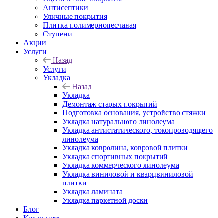
Антисептики
Уличные покрытия
Плитка полимернопесчаная
Ступени
Акции
Услуги
Назад
Услуги
Укладка
Назад
Укладка
Демонтаж старых покрытий
Подготовка основания, устройство стяжки
Укладка натурального линолеума
Укладка антистатического, токопроводящего
линолеума
Укладка ковролина, ковровой плитки
Укладка спортивных покрытий
Укладка коммерческого линолеума
Укладка виниловой и кварцвиниловой
плитки
Укладка ламината
Укладка паркетной доски
Блог
Как купить