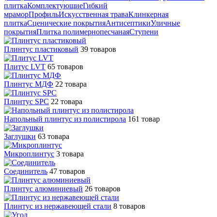
плитка
Комплектующие
Гибкий
мрамор
Профиль
Искусственная трава
Клинкерная
плитка
Сценические покрытия
Антисептики
Уличные
покрытия
Плитка полимернопесчаная
Ступени
Плинтус пластиковый
39 товаров
Плитус LVT
65 товаров
Плинтус МДФ
22 товара
Плинтус SPC
22 товара
Напольный плинтус из полистирола
161 товар
Заглушки
63 товара
Микроплинтус
3 товара
Соединитель
47 товаров
Плинтус алюминиевый
26 товаров
Плинтус из нержавеющей стали
8 товаров