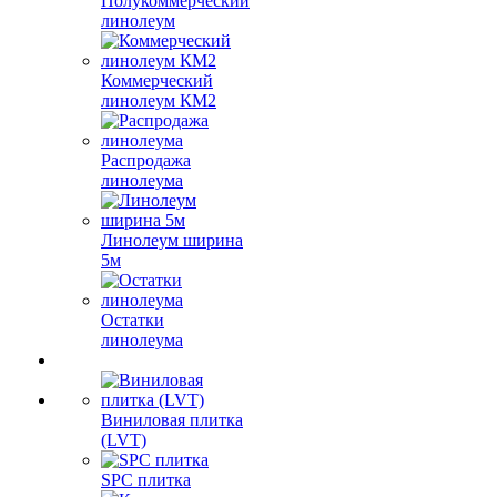
Полукоммерческий
линолеум
Коммерческий
линолеум КМ2
Распродажа
линолеума
Линолеум ширина
5м
Остатки
линолеума
Виниловая плитка
(LVT)
SPC плитка