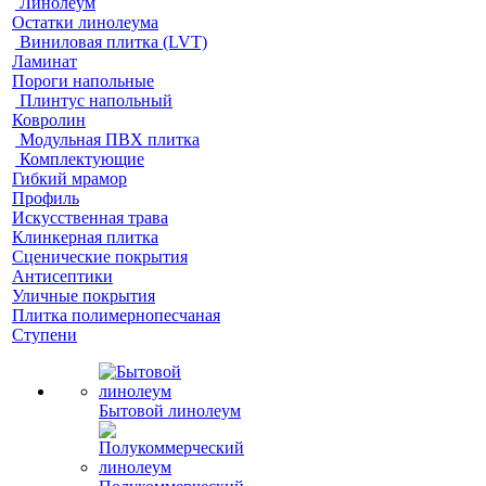
Линолеум
Остатки линолеума
Виниловая плитка (LVT)
Ламинат
Пороги напольные
Плинтус напольный
Ковролин
Модульная ПВХ плитка
Комплектующие
Гибкий мрамор
Профиль
Искусственная трава
Клинкерная плитка
Сценические покрытия
Антисептики
Уличные покрытия
Плитка полимернопесчаная
Ступени
Бытовой линолеум