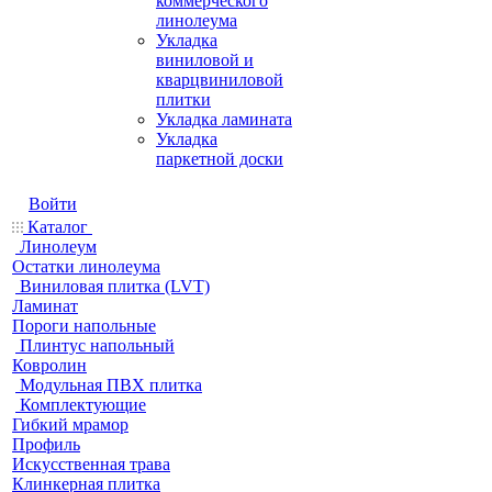
коммерческого
линолеума
Укладка
виниловой и
кварцвиниловой
плитки
Укладка ламината
Укладка
паркетной доски
Войти
Каталог
Линолеум
Остатки линолеума
Виниловая плитка (LVT)
Ламинат
Пороги напольные
Плинтус напольный
Ковролин
Модульная ПВХ плитка
Комплектующие
Гибкий мрамор
Профиль
Искусственная трава
Клинкерная плитка