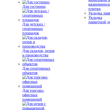
кварцвинил
Для гостиниц
плитки
Укладка лам
Укладка
паркетной д
Для детских /
спортивных
площадок
Для складов, цехов
и производства
Для спортивных
объектов
Для торгово-
офисных
помещений