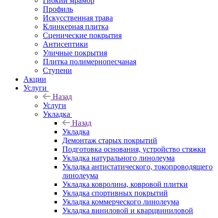
Гибкий мрамор
Профиль
Искусственная трава
Клинкерная плитка
Сценические покрытия
Антисептики
Уличные покрытия
Плитка полимернопесчаная
Ступени
Акции
Услуги
Назад
Услуги
Укладка
Назад
Укладка
Демонтаж старых покрытий
Подготовка основания, устройство стяжки
Укладка натурального линолеума
Укладка антистатического, токопроводящего
линолеума
Укладка ковролина, ковровой плитки
Укладка спортивных покрытий
Укладка коммерческого линолеума
Укладка виниловой и кварцвиниловой