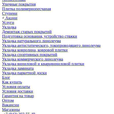
Уличные покрытия
Плитка полимернопесчаная
Ступени
Акции
Услуги
Укладка
Демонтаж старых покрытий
Подготовка основания, устройство стяжки
Укладка натурального линолеума
Укладка антистатического, токопроводящего линолеума
Укладка ковролина, ковровой плитки
Укладка спортивных покрытий
Укладка коммерческого линолеума
Укладка виниловой и кварцвиниловой плитки
Укладка ламината
Укладка паркетной доски
Блог
Как купить
Условия оплаты
Условия доставки
Гарантия на товар
Оптом
Вакансии
Магазины