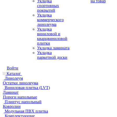
Укладка
на товар
спортивных
покрытий
Укладка
коммерческого
линолеума
Укладка
виниловой и
кварцвиниловой
плитки
Укладка ламината
Укладка
паркетной доски
Войти
Каталог
Линолеум
Остатки линолеума
Виниловая плитка (LVT)
Ламинат
Пороги напольные
Плинтус напольный
Ковролин
Модульная ПВХ плитка
Комплектующие