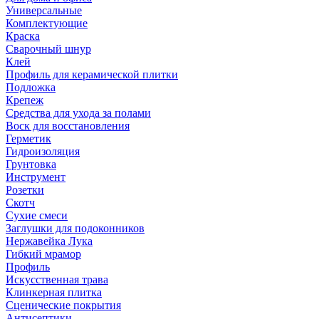
Универсальные
Комплектующие
Краска
Сварочный шнур
Клей
Профиль для керамической плитки
Подложка
Крепеж
Средства для ухода за полами
Воск для восстановления
Герметик
Гидроизоляция
Грунтовка
Инструмент
Розетки
Скотч
Сухие смеси
Заглушки для подоконников
Нержавейка Лука
Гибкий мрамор
Профиль
Искусственная трава
Клинкерная плитка
Сценические покрытия
Антисептики