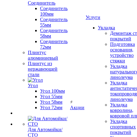
Соединитель
Соединитель
100мм
Услуги
Соединитель
55мм
Укладка
Соединитель
Демонтаж с
58мм
покрытий
Соединитель
Подготовка
72мм
основания,
Плинтус
устройство
алюминиевый
стяжки
Плинтус из
Укладка
нержавеющей
натуральног
стали
линолеума
Укладка
Угол
антистатиче
Угол 100мм
токопроводя
Угол 55мм
линолеума
Угол 58мм
Укладка
Угол 72мм
Акции
ковролина,
ковровой пл
Укладка
спортивных
Для Автомойки/
покрытий
СТО