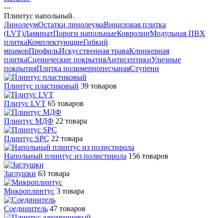
—
Плинтус напольный
Линолеум
Остатки линолеума
Виниловая плитка
(LVT)
Ламинат
Пороги напольные
Ковролин
Модульная ПВХ
плитка
Комплектующие
Гибкий
мрамор
Профиль
Искусственная трава
Клинкерная
плитка
Сценические покрытия
Антисептики
Уличные
покрытия
Плитка полимернопесчаная
Ступени
Плинтус пластиковый
39 товаров
Плитус LVT
65 товаров
Плинтус МДФ
22 товара
Плинтус SPC
22 товара
Напольный плинтус из полистирола
156 товаров
Заглушки
63 товара
Микроплинтус
3 товара
Соединитель
47 товаров