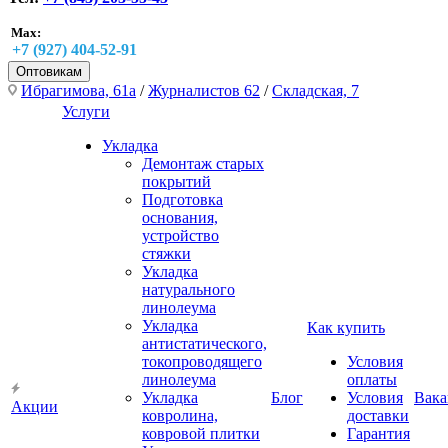
Max:
+7 (927) 404-52-91
Оптовикам
Ибрагимова, 61а
/
Журналистов 62
/
Складская, 7
Услуги
Укладка
Демонтаж старых
покрытий
Подготовка
основания,
устройство
стяжки
Укладка
натурального
линолеума
Укладка
Как купить
антистатического,
токопроводящего
Условия
линолеума
оплаты
Укладка
Блог
Условия
Вака
Акции
ковролина,
доставки
ковровой плитки
Гарантия