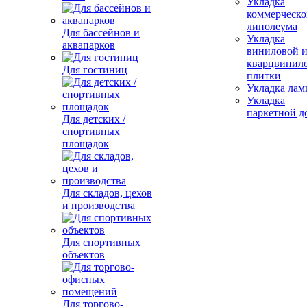
Укладка
коммерческо
линолеума
Для бассейнов и
Укладка
аквапарков
виниловой 
кварцвинил
Для гостиниц
плитки
Укладка лам
Укладка
паркетной д
Для детских /
спортивных
площадок
Для складов, цехов
и производства
Для спортивных
объектов
Для торгово-