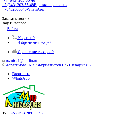
+7 (843) 203-55-48
+7 (843) 203-55-48
Единая справочная
+78432035545
WhatsApp
Заказать звонок
Задать вопрос
Войти
Корзина
0
Избранные товары
0
Сравнение товаров
0
roznica1@mirlin.ru
Ибрагимова, 61а
/
Журналистов 62
/
Складская, 7
Вконтакте
WhatsApp
Тел:
+7 (843) 203-55-45