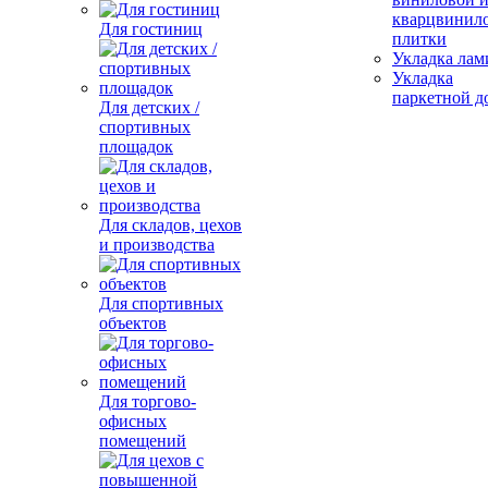
кварцвинил
Для гостиниц
плитки
Укладка лам
Укладка
паркетной д
Для детских /
спортивных
площадок
Для складов, цехов
и производства
Для спортивных
объектов
Для торгово-
офисных
помещений