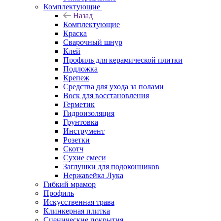
Комплектующие
Назад
Комплектующие
Краска
Сварочный шнур
Клей
Профиль для керамической плитки
Подложка
Крепеж
Средства для ухода за полами
Воск для восстановления
Герметик
Гидроизоляция
Грунтовка
Инструмент
Розетки
Скотч
Сухие смеси
Заглушки для подоконников
Нержавейка Лука
Гибкий мрамор
Профиль
Искусственная трава
Клинкерная плитка
Сценические покрытия