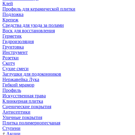
Клей
Профиль для керамической плитки
Подложка
Крепеж
Средства для ухода за полами
Воск для восстановления
Герметик
Гидроизоляция
Грунтовка
Инструмент
Розетки
Скотч
Сухие смеси
Заглушки для подоконников
Нержавейка Лука
Гибкий мрамор
Профиль
Искусственная трава
Клинкерная плитка
Сценические покрытия
Антисептики
Уличные покрытия
Плитка полимернопесчаная
Ступени
Акции