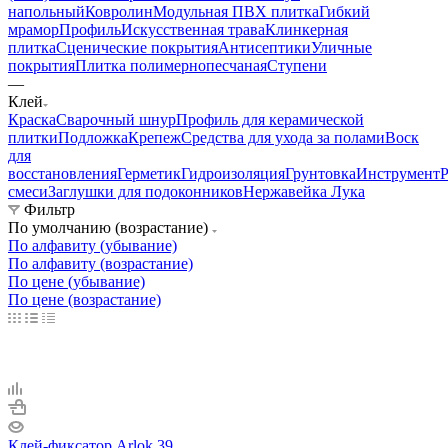
напольный
Ковролин
Модульная ПВХ плитка
Гибкий
мрамор
Профиль
Искусственная трава
Клинкерная
плитка
Сценические покрытия
Антисептики
Уличные
покрытия
Плитка полимернопесчаная
Ступени
—
Клей
Краска
Сварочный шнур
Профиль для керамической
плитки
Подложка
Крепеж
Средства для ухода за полами
Воск
для
восстановления
Герметик
Гидроизоляция
Грунтовка
Инструмент
Р
смеси
Заглушки для подоконников
Нержавейка Лука
Фильтр
По умолчанию (возрастание)
По алфавиту (убывание)
По алфавиту (возрастание)
По цене (убывание)
По цене (возрастание)
Клей-фиксатор Arlok 39