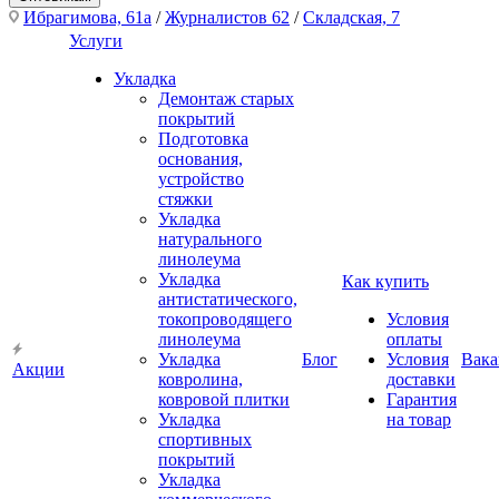
Ибрагимова, 61а
/
Журналистов 62
/
Складская, 7
Услуги
Укладка
Демонтаж старых
покрытий
Подготовка
основания,
устройство
стяжки
Укладка
натурального
линолеума
Укладка
Как купить
антистатического,
токопроводящего
Условия
линолеума
оплаты
Укладка
Блог
Условия
Вака
Акции
ковролина,
доставки
ковровой плитки
Гарантия
Укладка
на товар
спортивных
покрытий
Укладка