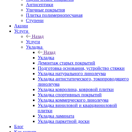
Антисептики
Уличные покрытия
Плитка полимернопесчаная
Ступени
Акции
Услуги
Назад
Услуги
Укладка
Назад
Укладка
Демонтаж старых покрытий
Подготовка основания, устройство стяжки
Укладка натурального линолеума
Укладка антистатического, токопроводящего
линолеума
Укладка ковролина, ковровой плитки
Укладка спортивных покрытий
Укладка коммерческого линолеума
Укладка виниловой и кварцвиниловой
плитки
Укладка ламината
Укладка паркетной доски
Блог
Как купить