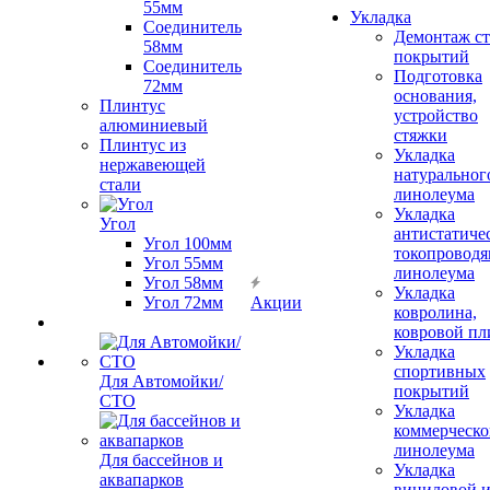
55мм
Укладка
Соединитель
Демонтаж с
58мм
покрытий
Соединитель
Подготовка
72мм
основания,
Плинтус
устройство
алюминиевый
стяжки
Плинтус из
Укладка
нержавеющей
натуральног
стали
линолеума
Укладка
Угол
антистатиче
Угол 100мм
токопроводя
Угол 55мм
линолеума
Угол 58мм
Укладка
Угол 72мм
Акции
ковролина,
ковровой пл
Укладка
спортивных
Для Автомойки/
покрытий
СТО
Укладка
коммерческо
линолеума
Для бассейнов и
Укладка
аквапарков
виниловой 