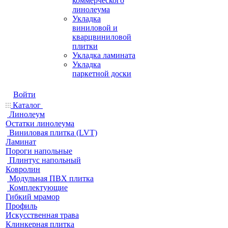
коммерческого
линолеума
Укладка
виниловой и
кварцвиниловой
плитки
Укладка ламината
Укладка
паркетной доски
Войти
Каталог
Линолеум
Остатки линолеума
Виниловая плитка (LVT)
Ламинат
Пороги напольные
Плинтус напольный
Ковролин
Модульная ПВХ плитка
Комплектующие
Гибкий мрамор
Профиль
Искусственная трава
Клинкерная плитка