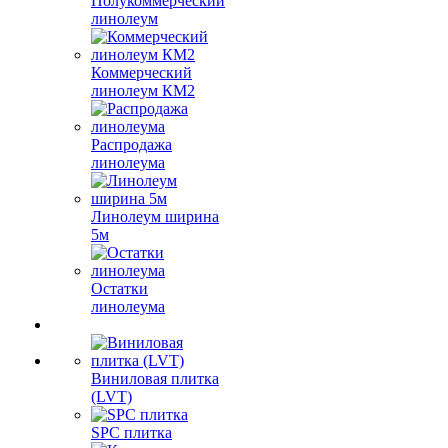
Полукоммерческий
линолеум
Коммерческий
линолеум КМ2
Распродажа
линолеума
Линолеум ширина
5м
Остатки
линолеума
Виниловая плитка
(LVT)
SPC плитка