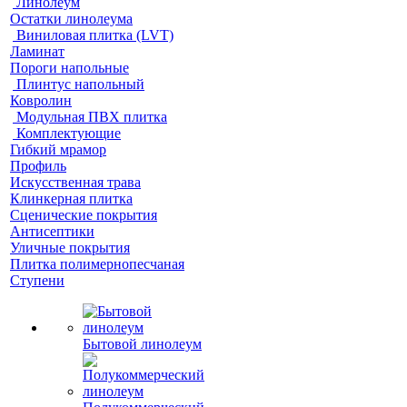
Линолеум
Остатки линолеума
Виниловая плитка (LVT)
Ламинат
Пороги напольные
Плинтус напольный
Ковролин
Модульная ПВХ плитка
Комплектующие
Гибкий мрамор
Профиль
Искусственная трава
Клинкерная плитка
Сценические покрытия
Антисептики
Уличные покрытия
Плитка полимернопесчаная
Ступени
Бытовой линолеум