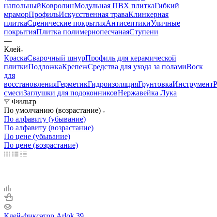
напольный
Ковролин
Модульная ПВХ плитка
Гибкий
мрамор
Профиль
Искусственная трава
Клинкерная
плитка
Сценические покрытия
Антисептики
Уличные
покрытия
Плитка полимернопесчаная
Ступени
—
Клей
Краска
Сварочный шнур
Профиль для керамической
плитки
Подложка
Крепеж
Средства для ухода за полами
Воск
для
восстановления
Герметик
Гидроизоляция
Грунтовка
Инструмент
Р
смеси
Заглушки для подоконников
Нержавейка Лука
Фильтр
По умолчанию (возрастание)
По алфавиту (убывание)
По алфавиту (возрастание)
По цене (убывание)
По цене (возрастание)
Клей-фиксатор Arlok 39