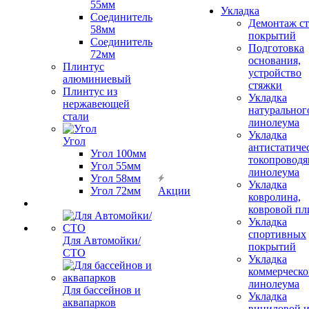
55мм
Укладка
Соединитель
Демонтаж с
58мм
покрытий
Соединитель
Подготовка
72мм
основания,
Плинтус
устройство
алюминиевый
стяжки
Плинтус из
Укладка
нержавеющей
натуральног
стали
линолеума
Укладка
Угол
антистатиче
Угол 100мм
токопроводя
Угол 55мм
линолеума
Угол 58мм
Укладка
Угол 72мм
Акции
ковролина,
ковровой пл
Укладка
спортивных
Для Автомойки/
покрытий
СТО
Укладка
коммерческо
линолеума
Для бассейнов и
Укладка
аквапарков
виниловой 