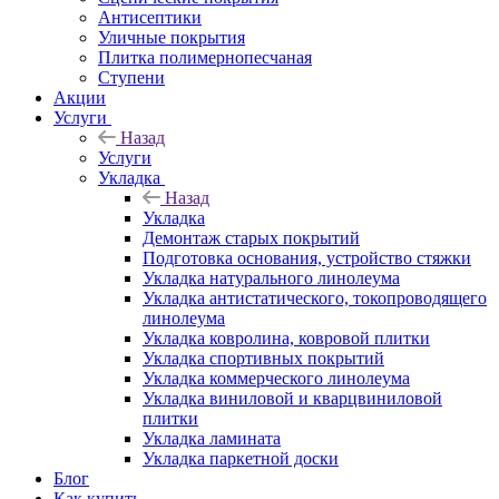
Антисептики
Уличные покрытия
Плитка полимернопесчаная
Ступени
Акции
Услуги
Назад
Услуги
Укладка
Назад
Укладка
Демонтаж старых покрытий
Подготовка основания, устройство стяжки
Укладка натурального линолеума
Укладка антистатического, токопроводящего
линолеума
Укладка ковролина, ковровой плитки
Укладка спортивных покрытий
Укладка коммерческого линолеума
Укладка виниловой и кварцвиниловой
плитки
Укладка ламината
Укладка паркетной доски
Блог
Как купить