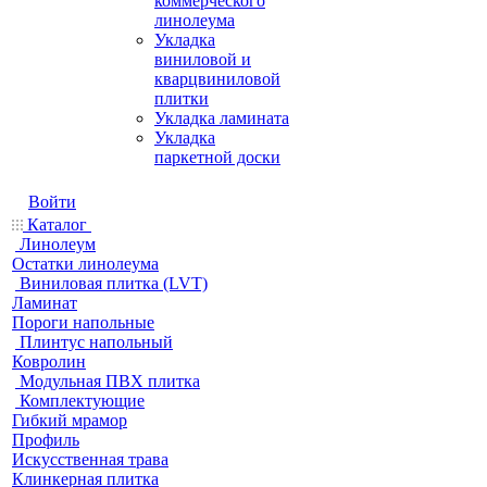
коммерческого
линолеума
Укладка
виниловой и
кварцвиниловой
плитки
Укладка ламината
Укладка
паркетной доски
Войти
Каталог
Линолеум
Остатки линолеума
Виниловая плитка (LVT)
Ламинат
Пороги напольные
Плинтус напольный
Ковролин
Модульная ПВХ плитка
Комплектующие
Гибкий мрамор
Профиль
Искусственная трава
Клинкерная плитка