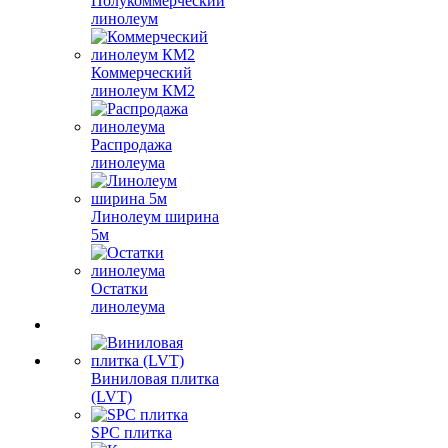
Полукоммерческий
линолеум
Коммерческий
линолеум КМ2
Распродажа
линолеума
Линолеум ширина
5м
Остатки
линолеума
Виниловая плитка
(LVT)
SPC плитка