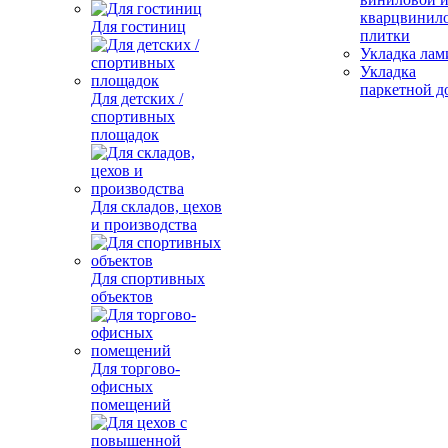
кварцвинил
Для гостиниц
плитки
Укладка лам
Укладка
паркетной д
Для детских /
спортивных
площадок
Для складов, цехов
и производства
Для спортивных
объектов
Для торгово-
офисных
помещений