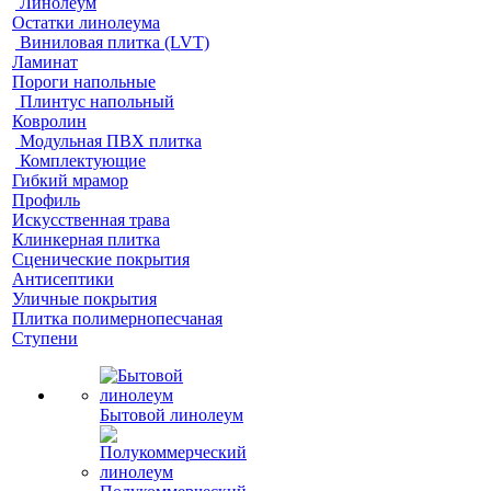
Линолеум
Остатки линолеума
Виниловая плитка (LVT)
Ламинат
Пороги напольные
Плинтус напольный
Ковролин
Модульная ПВХ плитка
Комплектующие
Гибкий мрамор
Профиль
Искусственная трава
Клинкерная плитка
Сценические покрытия
Антисептики
Уличные покрытия
Плитка полимернопесчаная
Ступени
Бытовой линолеум