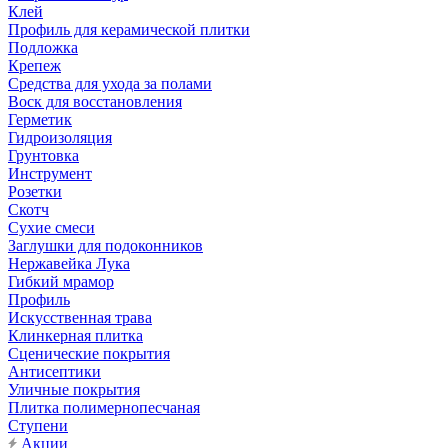
Клей
Профиль для керамической плитки
Подложка
Крепеж
Средства для ухода за полами
Воск для восстановления
Герметик
Гидроизоляция
Грунтовка
Инструмент
Розетки
Скотч
Сухие смеси
Заглушки для подоконников
Нержавейка Лука
Гибкий мрамор
Профиль
Искусственная трава
Клинкерная плитка
Сценические покрытия
Антисептики
Уличные покрытия
Плитка полимернопесчаная
Ступени
Акции