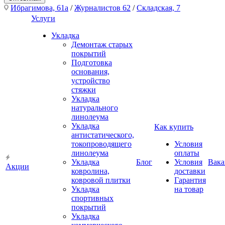
Ибрагимова, 61а
/
Журналистов 62
/
Складская, 7
Услуги
Укладка
Демонтаж старых
покрытий
Подготовка
основания,
устройство
стяжки
Укладка
натурального
линолеума
Укладка
Как купить
антистатического,
токопроводящего
Условия
линолеума
оплаты
Укладка
Блог
Условия
Вака
Акции
ковролина,
доставки
ковровой плитки
Гарантия
Укладка
на товар
спортивных
покрытий
Укладка