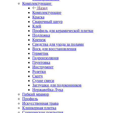
Комплектующие
Назад
Комплектующие
Краска
Сварочный шнур
Клей
Профиль для керамической плитки
Подложка
Крепеж
Средства для ухода за полами
Воск для восстановления
Герметик
Гидроизоляция
Грунтовка
Инструмент
Розетки
Скотч
Сухие смеси
Заглушки для подоконников
Нержавейка Лука
Гибкий мрамор
Профиль
Искусственная трава
Клинкерная плитка
Сценические покрытия