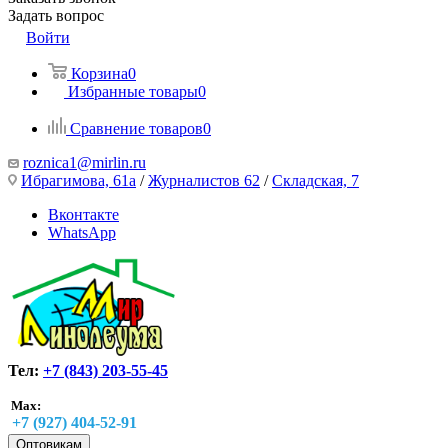
Задать вопрос
Войти
Корзина
0
Избранные товары
0
Сравнение товаров
0
roznica1@mirlin.ru
Ибрагимова, 61а
/
Журналистов 62
/
Складская, 7
Вконтакте
WhatsApp
Тел:
+7 (843) 203-55-45
Max:
+7 (927) 404-52-91
Оптовикам