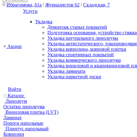
Ибрагимова, 61а
/
Журналистов 62
/
Складская, 7
Услуги
Укладка
Демонтаж старых покрытий
Подготовка основания, устройство стяжк
Укладка натурального линолеума
Укладка антистатического, токопроводящ
Акции
Укладка ковролина, ковровой плитки
Укладка спортивных покрытий
Укладка коммерческого линолеума
Укладка виниловой и кварцвиниловой пл
Укладка ламината
Укладка паркетной доски
Войти
Каталог
Линолеум
Остатки линолеума
Виниловая плитка (LVT)
Ламинат
Пороги напольные
Плинтус напольный
Ковролин