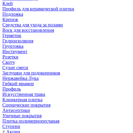
Клей
Профиль для керамической плитки
Подложка
Крепеж
Средства для ухода за полами
Воск для восстановления
Герметик
Гидроизоляция
Грунтовка
Инструмент
Розетки
Скотч
Сухие смеси
Заглушки для подоконников
Нержавейка Лука
Гибкий мрамор
Профиль
Искусственная трава
Клинкерная плитка
Сценические покрытия
Антисептики
Уличные покрытия
Плитка полимернопесчаная
Ступени
Акции