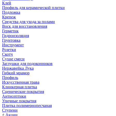
Клей
Профиль для керамической плитки
Подложка
Крепеж
Средства для ухода за полами
Воск для восстановления
Герметик
Гидроизоляция
Грунтовка
Инструмент
Розетки
Скотч
Сухие смеси
Заглушки для подоконников
Нержавейка Лука
Гибкий мрамор
Профиль
Искусственная трава
Клинкерная плитка
Сценические покрытия
Антисептики
Уличные покрытия
Плитка полимернопесчаная
Ступени
Акции