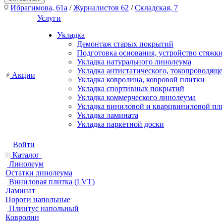
Ибрагимова, 61а
/
Журналистов 62
/
Складская, 7
Услуги
Укладка
Демонтаж старых покрытий
Подготовка основания, устройство стяжк
Укладка натурального линолеума
Укладка антистатического, токопроводящ
Акции
Укладка ковролина, ковровой плитки
Укладка спортивных покрытий
Укладка коммерческого линолеума
Укладка виниловой и кварцвиниловой пл
Укладка ламината
Укладка паркетной доски
Войти
Каталог
Линолеум
Остатки линолеума
Виниловая плитка (LVT)
Ламинат
Пороги напольные
Плинтус напольный
Ковролин