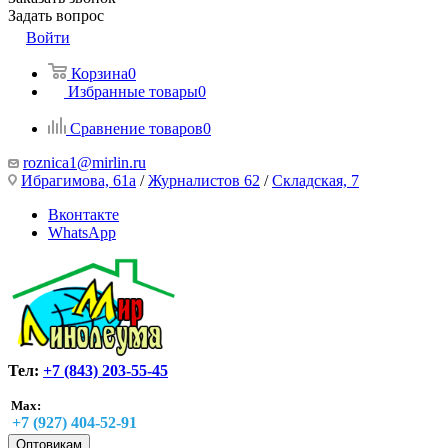
Задать вопрос
Войти
Корзина
0
Избранные товары
0
Сравнение товаров
0
roznica1@mirlin.ru
Ибрагимова, 61а
/
Журналистов 62
/
Складская, 7
Вконтакте
WhatsApp
Тел:
+7 (843) 203-55-45
Max:
+7 (927) 404-52-91
Оптовикам