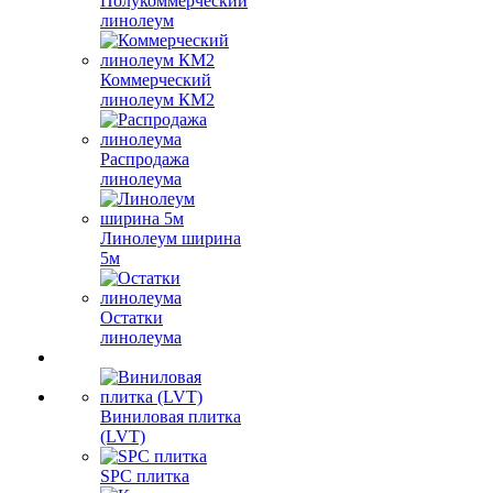
Полукоммерческий
линолеум
Коммерческий
линолеум КМ2
Распродажа
линолеума
Линолеум ширина
5м
Остатки
линолеума
Виниловая плитка
(LVT)
SPC плитка