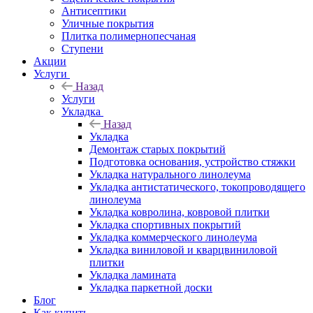
Антисептики
Уличные покрытия
Плитка полимернопесчаная
Ступени
Акции
Услуги
Назад
Услуги
Укладка
Назад
Укладка
Демонтаж старых покрытий
Подготовка основания, устройство стяжки
Укладка натурального линолеума
Укладка антистатического, токопроводящего
линолеума
Укладка ковролина, ковровой плитки
Укладка спортивных покрытий
Укладка коммерческого линолеума
Укладка виниловой и кварцвиниловой
плитки
Укладка ламината
Укладка паркетной доски
Блог
Как купить