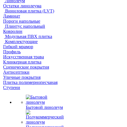
Линолеум
Остатки линолеума
Виниловая плитка (LVT)
Ламинат
Пороги напольные
Плинтус напольный
Ковролин
Модульная ПВХ плитка
Комплектующие
Гибкий мрамор
Профиль
Искусственная трава
Клинкерная плитка
Сценические покрытия
Антисептики
Уличные покрытия
Плитка полимернопесчаная
Ступени
Бытовой линолеум