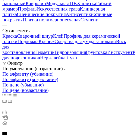
напольный
Ковролин
Модульная ПВХ плитка
Гибкий
мрамор
Профиль
Искусственная трава
Клинкерная
плитка
Сценические покрытия
Антисептики
Уличные
покрытия
Плитка полимернопесчаная
Ступени
—
Сухие смеси
Краска
Сварочный шнур
Клей
Профиль для керамической
плитки
Подложка
Крепеж
Средства для ухода за полами
Воск
для
восстановления
Герметик
Гидроизоляция
Грунтовка
Инструмент
Р
для подоконников
Нержавейка Лука
Фильтр
По умолчанию (возрастание)
По алфавиту (убывание)
По алфавиту (возрастание)
По цене (убывание)
По цене (возрастание)