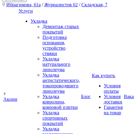
Ибрагимова, 61а
/
Журналистов 62
/
Складская, 7
Услуги
Укладка
Демонтаж старых
покрытий
Подготовка
основания,
устройство
стяжки
Укладка
натурального
линолеума
Укладка
Как купить
антистатического,
токопроводящего
Условия
линолеума
оплаты
Укладка
Блог
Условия
Вака
Акции
ковролина,
доставки
ковровой плитки
Гарантия
Укладка
на товар
спортивных
покрытий
Укладка