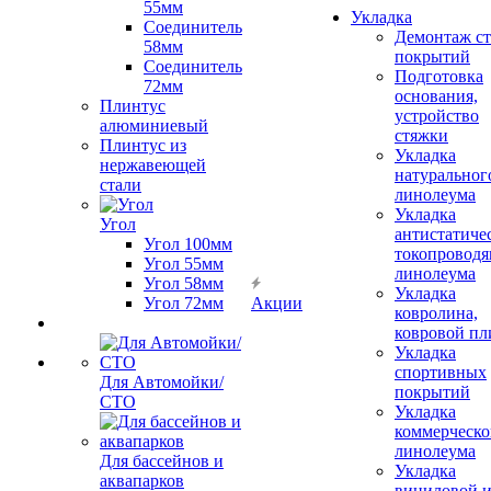
55мм
Укладка
Соединитель
Демонтаж с
58мм
покрытий
Соединитель
Подготовка
72мм
основания,
Плинтус
устройство
алюминиевый
стяжки
Плинтус из
Укладка
нержавеющей
натуральног
стали
линолеума
Укладка
Угол
антистатиче
Угол 100мм
токопроводя
Угол 55мм
линолеума
Угол 58мм
Укладка
Угол 72мм
Акции
ковролина,
ковровой пл
Укладка
спортивных
Для Автомойки/
покрытий
СТО
Укладка
коммерческо
линолеума
Для бассейнов и
Укладка
аквапарков
виниловой 