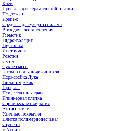
Клей
Профиль для керамической плитки
Подложка
Крепеж
Средства для ухода за полами
Воск для восстановления
Герметик
Гидроизоляция
Грунтовка
Инструмент
Розетки
Скотч
Сухие смеси
Заглушки для подоконников
Нержавейка Лука
Гибкий мрамор
Профиль
Искусственная трава
Клинкерная плитка
Сценические покрытия
Антисептики
Уличные покрытия
Плитка полимернопесчаная
Ступени
Акции