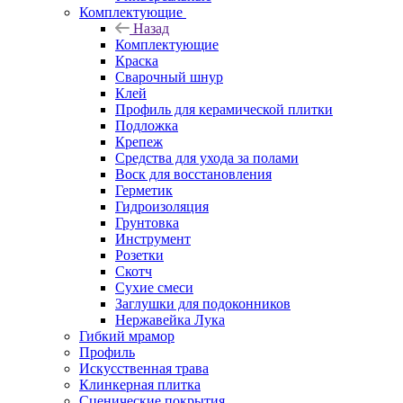
Комплектующие
Назад
Комплектующие
Краска
Сварочный шнур
Клей
Профиль для керамической плитки
Подложка
Крепеж
Средства для ухода за полами
Воск для восстановления
Герметик
Гидроизоляция
Грунтовка
Инструмент
Розетки
Скотч
Сухие смеси
Заглушки для подоконников
Нержавейка Лука
Гибкий мрамор
Профиль
Искусственная трава
Клинкерная плитка
Сценические покрытия