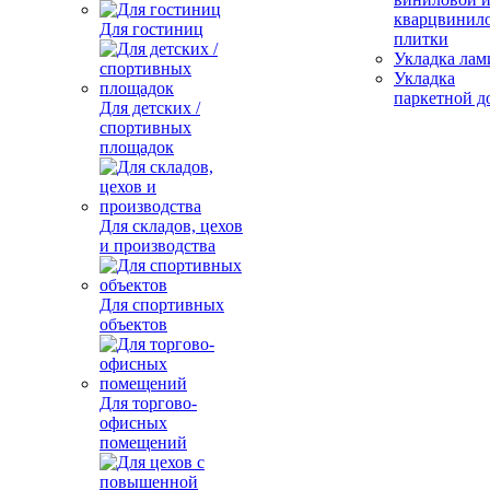
кварцвинил
Для гостиниц
плитки
Укладка лам
Укладка
паркетной д
Для детских /
спортивных
площадок
Для складов, цехов
и производства
Для спортивных
объектов
Для торгово-
офисных
помещений