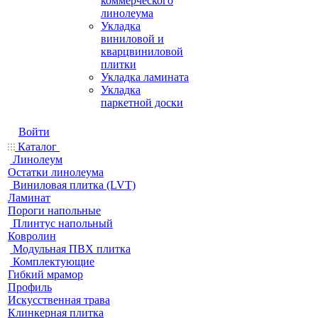
коммерческого
линолеума
Укладка
виниловой и
кварцвиниловой
плитки
Укладка ламината
Укладка
паркетной доски
Войти
Каталог
Линолеум
Остатки линолеума
Виниловая плитка (LVT)
Ламинат
Пороги напольные
Плинтус напольный
Ковролин
Модульная ПВХ плитка
Комплектующие
Гибкий мрамор
Профиль
Искусственная трава
Клинкерная плитка