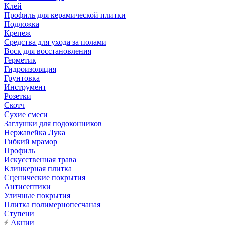
Клей
Профиль для керамической плитки
Подложка
Крепеж
Средства для ухода за полами
Воск для восстановления
Герметик
Гидроизоляция
Грунтовка
Инструмент
Розетки
Скотч
Сухие смеси
Заглушки для подоконников
Нержавейка Лука
Гибкий мрамор
Профиль
Искусственная трава
Клинкерная плитка
Сценические покрытия
Антисептики
Уличные покрытия
Плитка полимернопесчаная
Ступени
Акции