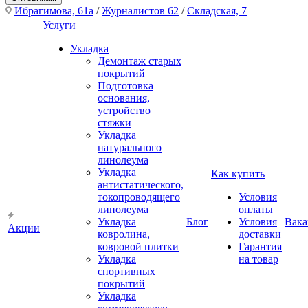
Ибрагимова, 61а
/
Журналистов 62
/
Складская, 7
Услуги
Укладка
Демонтаж старых
покрытий
Подготовка
основания,
устройство
стяжки
Укладка
натурального
линолеума
Укладка
Как купить
антистатического,
токопроводящего
Условия
линолеума
оплаты
Укладка
Блог
Условия
Вака
Акции
ковролина,
доставки
ковровой плитки
Гарантия
Укладка
на товар
спортивных
покрытий
Укладка