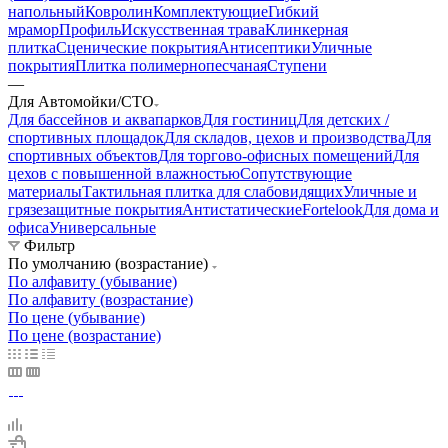
напольный
Ковролин
Комплектующие
Гибкий
мрамор
Профиль
Искусственная трава
Клинкерная
плитка
Сценические покрытия
Антисептики
Уличные
покрытия
Плитка полимернопесчаная
Ступени
—
Для Автомойки/СТО
Для бассейнов и аквапарков
Для гостиниц
Для детских /
спортивных площадок
Для складов, цехов и производства
Для
спортивных объектов
Для торгово-офисных помещений
Для
цехов с повышенной влажностью
Сопутствующие
материалы
Тактильная плитка для слабовидящих
Уличные и
грязезащитные покрытия
Антистатические
Fortelook
Для дома и
офиса
Универсальные
Фильтр
По умолчанию (возрастание)
По алфавиту (убывание)
По алфавиту (возрастание)
По цене (убывание)
По цене (возрастание)