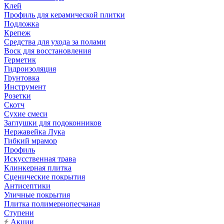
Клей
Профиль для керамической плитки
Подложка
Крепеж
Средства для ухода за полами
Воск для восстановления
Герметик
Гидроизоляция
Грунтовка
Инструмент
Розетки
Скотч
Сухие смеси
Заглушки для подоконников
Нержавейка Лука
Гибкий мрамор
Профиль
Искусственная трава
Клинкерная плитка
Сценические покрытия
Антисептики
Уличные покрытия
Плитка полимернопесчаная
Ступени
Акции