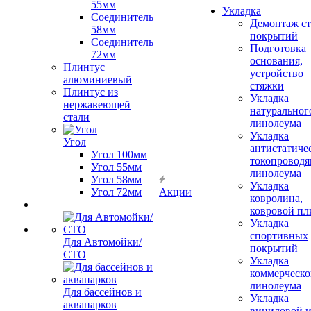
55мм
Укладка
Соединитель
Демонтаж с
58мм
покрытий
Соединитель
Подготовка
72мм
основания,
Плинтус
устройство
алюминиевый
стяжки
Плинтус из
Укладка
нержавеющей
натуральног
стали
линолеума
Укладка
Угол
антистатиче
Угол 100мм
токопроводя
Угол 55мм
линолеума
Угол 58мм
Укладка
Угол 72мм
Акции
ковролина,
ковровой пл
Укладка
спортивных
Для Автомойки/
покрытий
СТО
Укладка
коммерческо
линолеума
Для бассейнов и
Укладка
аквапарков
виниловой 