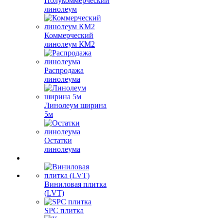
Полукоммерческий
линолеум
Коммерческий
линолеум КМ2
Распродажа
линолеума
Линолеум ширина
5м
Остатки
линолеума
Виниловая плитка
(LVT)
SPC плитка