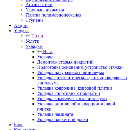
Антисептики
Уличные покрытия
Плитка полимернопесчаная
Ступени
Акции
Услуги
Назад
Услуги
Укладка
Назад
Укладка
Демонтаж старых покрытий
Подготовка основания, устройство стяжки
Укладка натурального линолеума
Укладка антистатического, токопроводящего
линолеума
Укладка ковролина, ковровой плитки
Укладка спортивных покрытий
Укладка коммерческого линолеума
Укладка виниловой и кварцвиниловой
плитки
Укладка ламината
Укладка паркетной доски
Блог
Как купить