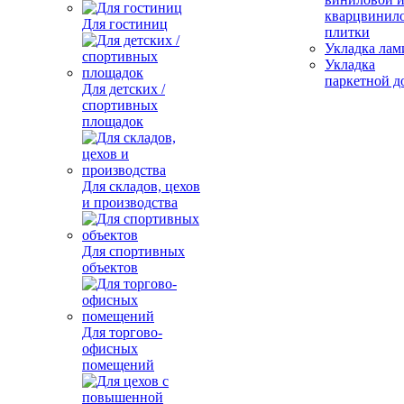
кварцвинил
Для гостиниц
плитки
Укладка лам
Укладка
паркетной д
Для детских /
спортивных
площадок
Для складов, цехов
и производства
Для спортивных
объектов
Для торгово-
офисных
помещений