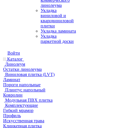
коммерческого
линолеума
Укладка
виниловой и
кварцвиниловой
плитки
Укладка ламината
Укладка
паркетной доски
Войти
Каталог
Линолеум
Остатки линолеума
Виниловая плитка (LVT)
Ламинат
Пороги напольные
Плинтус напольный
Ковролин
Модульная ПВХ плитка
Комплектующие
Гибкий мрамор
Профиль
Искусственная трава
Клинкерная плитка