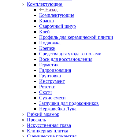
Комплектующие
Назад
Комплектующие
Краска
Сварочный шнур
Клей
Профиль для керамической плитки
Подложка
Крепеж
Средства для ухода за полами
Воск для восстановления
Герметик
Гидроизоляция
Грунтовка
Инструмент
Розетки
Скотч
Сухие смеси
Заглушки для подоконников
Нержавейка Лука
Гибкий мрамор
Профиль
Искусственная трава
Клинкерная плитка
Сценические покрытия