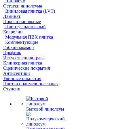
Линолеум
Остатки линолеума
Виниловая плитка (LVT)
Ламинат
Пороги напольные
Плинтус напольный
Ковролин
Модульная ПВХ плитка
Комплектующие
Гибкий мрамор
Профиль
Искусственная трава
Клинкерная плитка
Сценические покрытия
Антисептики
Уличные покрытия
Плитка полимернопесчаная
Ступени
Бытовой линолеум