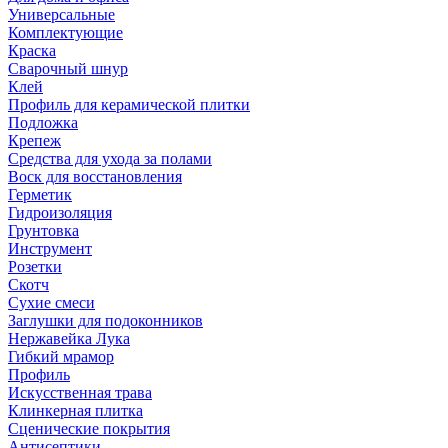
Универсальные
Комплектующие
Краска
Сварочный шнур
Клей
Профиль для керамической плитки
Подложка
Крепеж
Средства для ухода за полами
Воск для восстановления
Герметик
Гидроизоляция
Грунтовка
Инструмент
Розетки
Скотч
Сухие смеси
Заглушки для подоконников
Нержавейка Лука
Гибкий мрамор
Профиль
Искусственная трава
Клинкерная плитка
Сценические покрытия
Антисептики