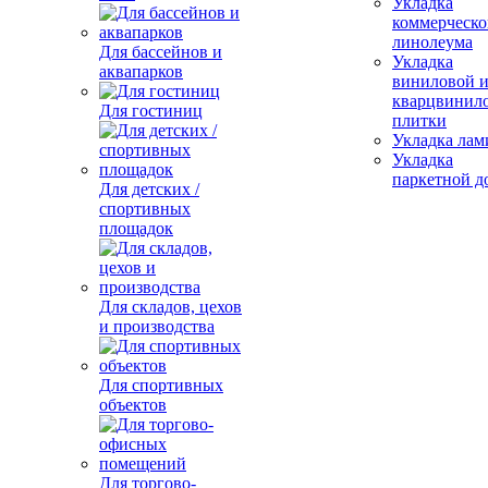
Укладка
коммерческо
линолеума
Для бассейнов и
Укладка
аквапарков
виниловой 
кварцвинил
Для гостиниц
плитки
Укладка лам
Укладка
паркетной д
Для детских /
спортивных
площадок
Для складов, цехов
и производства
Для спортивных
объектов
Для торгово-