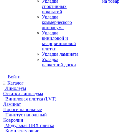
Укладка
на товар
спортивных
покрытий
Укладка
коммерческого
линолеума
Укладка
виниловой и
кварцвиниловой
плитки
Укладка ламината
Укладка
паркетной доски
Войти
Каталог
Линолеум
Остатки линолеума
Виниловая плитка (LVT)
Ламинат
Пороги напольные
Плинтус напольный
Ковролин
Модульная ПВХ плитка
Комплектующие