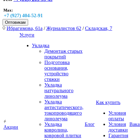
Max:
+7 (927) 404-52-91
Оптовикам
Ибрагимова, 61а
/
Журналистов 62
/
Складская, 7
Услуги
Укладка
Демонтаж старых
покрытий
Подготовка
основания,
устройство
стяжки
Укладка
натурального
линолеума
Укладка
Как купить
антистатического,
токопроводящего
Условия
линолеума
оплаты
Укладка
Блог
Условия
Вака
Акции
ковролина,
доставки
ковровой плитки
Гарантия