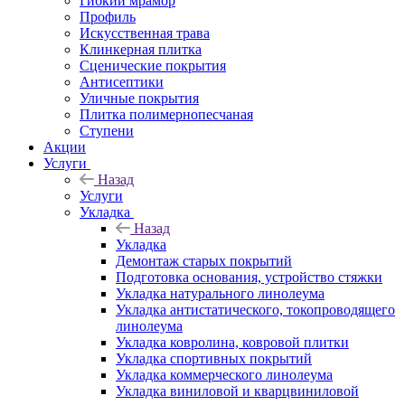
Гибкий мрамор
Профиль
Искусственная трава
Клинкерная плитка
Сценические покрытия
Антисептики
Уличные покрытия
Плитка полимернопесчаная
Ступени
Акции
Услуги
Назад
Услуги
Укладка
Назад
Укладка
Демонтаж старых покрытий
Подготовка основания, устройство стяжки
Укладка натурального линолеума
Укладка антистатического, токопроводящего
линолеума
Укладка ковролина, ковровой плитки
Укладка спортивных покрытий
Укладка коммерческого линолеума
Укладка виниловой и кварцвиниловой