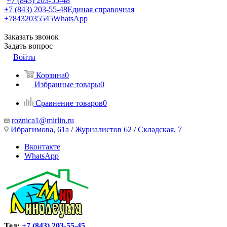
+7 (843) 203-55-48
+7 (843) 203-55-48
Единая справочная
+78432035545
WhatsApp
Заказать звонок
Задать вопрос
Войти
Корзина
0
Избранные товары
0
Сравнение товаров
0
roznica1@mirlin.ru
Ибрагимова, 61а
/
Журналистов 62
/
Складская, 7
Вконтакте
WhatsApp
Тел:
+7 (843) 203-55-45