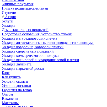
Уличные покрытия
Плитка полимернопесчаная
Ступени
Акции
Услуги
Укладка
Демонтаж старых покрытий
Подготовка основания, устройство стяжки
Укладка натурального линолеума
Укладка антистатического, токопроводящего линолеума
Укладка ковролина, ковровой плитки
Укладка спортивных покрытий
Укладка коммерческого линолеума
Укладка виниловой и кварцвиниловой плитки
Укладка ламината
Укладка паркетной доски
Блог
Как купить
Условия оплаты
Условия доставки
Гарантия на товар
Оптом
Вакансии
Магазины