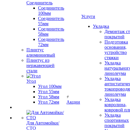
Соединитель
Соединитель
100мм
Услуги
Соединитель
55мм
Укладка
Соединитель
Демонтаж с
58мм
покрытий
Соединитель
Подготовка
72мм
основания,
Плинтус
устройство
алюминиевый
стяжки
Плинтус из
Укладка
нержавеющей
натуральног
стали
линолеума
Укладка
Угол
антистатиче
Угол 100мм
токопроводя
Угол 55мм
линолеума
Угол 58мм
Укладка
Угол 72мм
Акции
ковролина,
ковровой пл
Укладка
спортивных
Для Автомойки/
покрытий
СТО