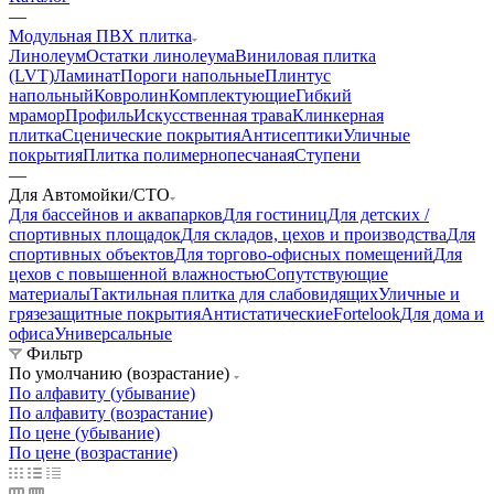
—
Модульная ПВХ плитка
Линолеум
Остатки линолеума
Виниловая плитка
(LVT)
Ламинат
Пороги напольные
Плинтус
напольный
Ковролин
Комплектующие
Гибкий
мрамор
Профиль
Искусственная трава
Клинкерная
плитка
Сценические покрытия
Антисептики
Уличные
покрытия
Плитка полимернопесчаная
Ступени
—
Для Автомойки/СТО
Для бассейнов и аквапарков
Для гостиниц
Для детских /
спортивных площадок
Для складов, цехов и производства
Для
спортивных объектов
Для торгово-офисных помещений
Для
цехов с повышенной влажностью
Сопутствующие
материалы
Тактильная плитка для слабовидящих
Уличные и
грязезащитные покрытия
Антистатические
Fortelook
Для дома и
офиса
Универсальные
Фильтр
По умолчанию (возрастание)
По алфавиту (убывание)
По алфавиту (возрастание)
По цене (убывание)
По цене (возрастание)