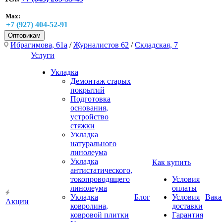
Max:
+7 (927) 404-52-91
Оптовикам
Ибрагимова, 61а
/
Журналистов 62
/
Складская, 7
Услуги
Укладка
Демонтаж старых
покрытий
Подготовка
основания,
устройство
стяжки
Укладка
натурального
линолеума
Укладка
Как купить
антистатического,
токопроводящего
Условия
линолеума
оплаты
Укладка
Блог
Условия
Вака
Акции
ковролина,
доставки
ковровой плитки
Гарантия