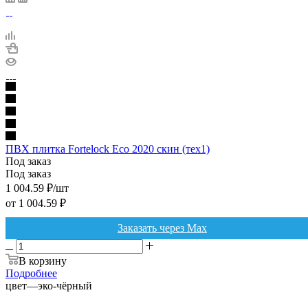
ПВХ плитка Fortelock Eco 2020 скин (тех1)
Под заказ
Под заказ
1 004.59
₽
/шт
от
1 004.59 ₽
Заказать через Max
В корзину
Подробнее
цвет
—
эко-чёрный