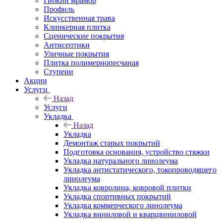
Гибкий мрамор
Профиль
Искусственная трава
Клинкерная плитка
Сценические покрытия
Антисептики
Уличные покрытия
Плитка полимернопесчаная
Ступени
Акции
Услуги
Назад
Услуги
Укладка
Назад
Укладка
Демонтаж старых покрытий
Подготовка основания, устройство стяжки
Укладка натурального линолеума
Укладка антистатического, токопроводящего
линолеума
Укладка ковролина, ковровой плитки
Укладка спортивных покрытий
Укладка коммерческого линолеума
Укладка виниловой и кварцвиниловой