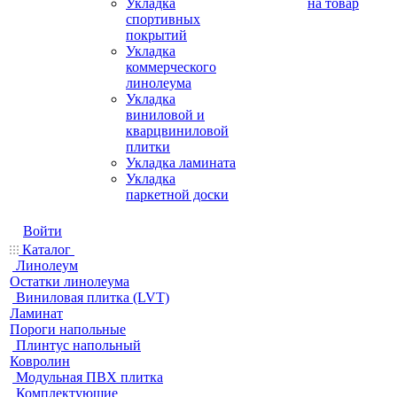
Укладка
на товар
спортивных
покрытий
Укладка
коммерческого
линолеума
Укладка
виниловой и
кварцвиниловой
плитки
Укладка ламината
Укладка
паркетной доски
Войти
Каталог
Линолеум
Остатки линолеума
Виниловая плитка (LVT)
Ламинат
Пороги напольные
Плинтус напольный
Ковролин
Модульная ПВХ плитка
Комплектующие