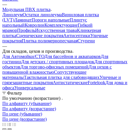
—
Модульная ПВХ плитка
Линолеум
Остатки линолеума
Виниловая плитка
(LVT)
Ламинат
Пороги напольные
Плинтус
напольный
Ковролин
Комплектующие
Гибкий
мрамор
Профиль
Искусственная трава
Клинкерная
плитка
Сценические покрытия
Антисептики
Уличные
покрытия
Плитка полимернопесчаная
Ступени
—
Для складов, цехов и производства
Для Автомойки/СТО
Для бассейнов и аквапарков
Для
гостиниц
Для детских / спортивных площадок
Для спортивных
объектов
Для торгово-офисных помещений
Для цехов с
повышенной влажностью
Сопутствующие
материалы
Тактильная плитка для слабовидящих
Уличные и
грязезащитные покрытия
Антистатические
Fortelook
Для дома и
офиса
Универсальные
Фильтр
По умолчанию (возрастание)
По алфавиту (убывание)
По алфавиту (возрастание)
По цене (убывание)
По цене (возрастание)