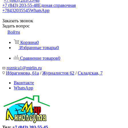
+7 (843) 203-55-48
+7 (843) 203-55-48
Единая справочная
+78432035545
WhatsApp
Заказать звонок
Задать вопрос
Войти
Корзина
0
Избранные товары
0
Сравнение товаров
0
roznica1@mirlin.ru
Ибрагимова, 61а
/
Журналистов 62
/
Складская, 7
Вконтакте
WhatsApp
Тел:
+7 (843) 203-55-45