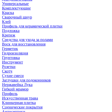
Универсальные
Комплектующие
Краска
Сварочный шнур
Клей
Профиль для керамической плитки
Подложка
Крепеж
Средства для ухода за полами
Воск для восстановления
Герметик
Гидроизоляция
Грунтовка
Инструмент
Розетки
Скотч
Сухие смеси
Заглушки для подоконников
Нержавейка Лука
Гибкий мрамор
Профиль
Искусственная трава
Клинкерная плитка
Сценические покрытия
Антисептики