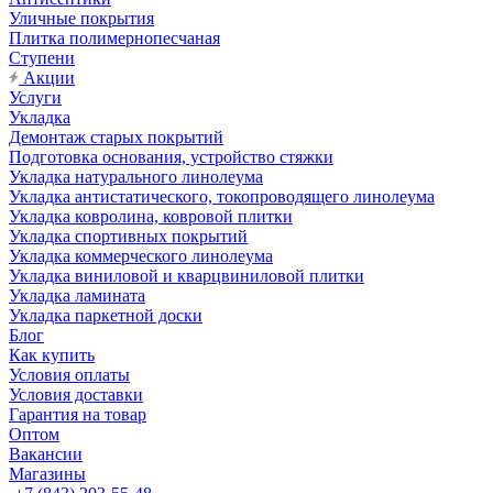
Уличные покрытия
Плитка полимернопесчаная
Ступени
Акции
Услуги
Укладка
Демонтаж старых покрытий
Подготовка основания, устройство стяжки
Укладка натурального линолеума
Укладка антистатического, токопроводящего линолеума
Укладка ковролина, ковровой плитки
Укладка спортивных покрытий
Укладка коммерческого линолеума
Укладка виниловой и кварцвиниловой плитки
Укладка ламината
Укладка паркетной доски
Блог
Как купить
Условия оплаты
Условия доставки
Гарантия на товар
Оптом
Вакансии
Магазины