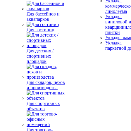
Укладка
коммерческо
линолеума
Для бассейнов и
Укладка
аквапарков
виниловой 
кварцвинил
Для гостиниц
плитки
Укладка лам
Укладка
паркетной д
Для детских /
спортивных
площадок
Для складов, цехов
и производства
Для спортивных
объектов
Для торгово-