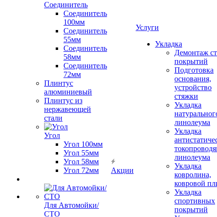
Соединитель
Соединитель
100мм
Услуги
Соединитель
55мм
Укладка
Соединитель
Демонтаж с
58мм
покрытий
Соединитель
Подготовка
72мм
основания,
Плинтус
устройство
алюминиевый
стяжки
Плинтус из
Укладка
нержавеющей
натуральног
стали
линолеума
Укладка
Угол
антистатиче
Угол 100мм
токопроводя
Угол 55мм
линолеума
Угол 58мм
Укладка
Угол 72мм
Акции
ковролина,
ковровой пл
Укладка
спортивных
Для Автомойки/
покрытий
СТО