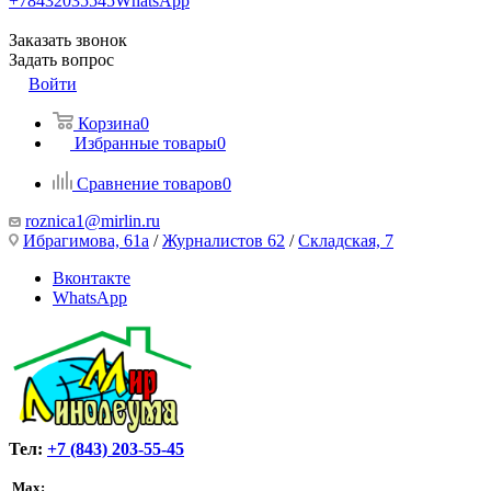
+78432035545
WhatsApp
Заказать звонок
Задать вопрос
Войти
Корзина
0
Избранные товары
0
Сравнение товаров
0
roznica1@mirlin.ru
Ибрагимова, 61а
/
Журналистов 62
/
Складская, 7
Вконтакте
WhatsApp
Тел:
+7 (843) 203-55-45
Max: