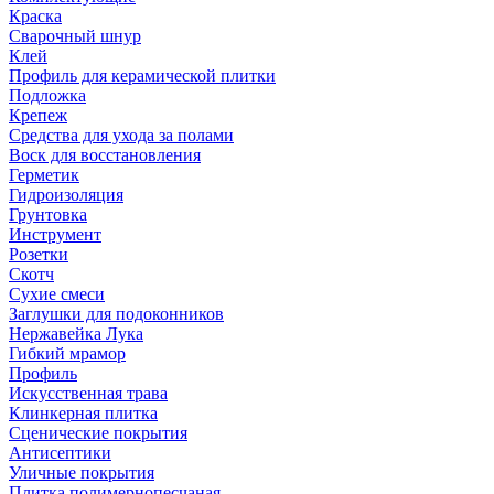
Краска
Сварочный шнур
Клей
Профиль для керамической плитки
Подложка
Крепеж
Средства для ухода за полами
Воск для восстановления
Герметик
Гидроизоляция
Грунтовка
Инструмент
Розетки
Скотч
Сухие смеси
Заглушки для подоконников
Нержавейка Лука
Гибкий мрамор
Профиль
Искусственная трава
Клинкерная плитка
Сценические покрытия
Антисептики
Уличные покрытия
Плитка полимернопесчаная