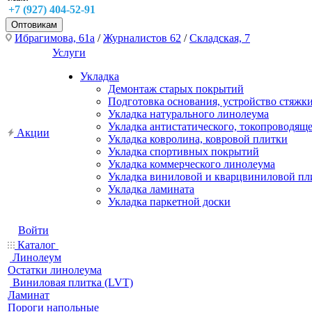
+7 (927) 404-52-91
Оптовикам
Ибрагимова, 61а
/
Журналистов 62
/
Складская, 7
Услуги
Укладка
Демонтаж старых покрытий
Подготовка основания, устройство стяжк
Укладка натурального линолеума
Укладка антистатического, токопроводящ
Акции
Укладка ковролина, ковровой плитки
Укладка спортивных покрытий
Укладка коммерческого линолеума
Укладка виниловой и кварцвиниловой пл
Укладка ламината
Укладка паркетной доски
Войти
Каталог
Линолеум
Остатки линолеума
Виниловая плитка (LVT)
Ламинат
Пороги напольные