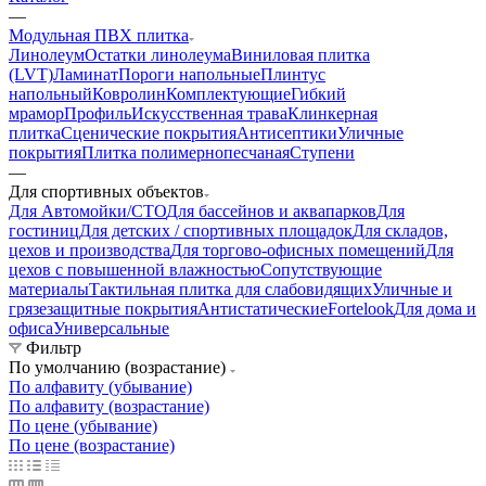
—
Модульная ПВХ плитка
Линолеум
Остатки линолеума
Виниловая плитка
(LVT)
Ламинат
Пороги напольные
Плинтус
напольный
Ковролин
Комплектующие
Гибкий
мрамор
Профиль
Искусственная трава
Клинкерная
плитка
Сценические покрытия
Антисептики
Уличные
покрытия
Плитка полимернопесчаная
Ступени
—
Для спортивных объектов
Для Автомойки/СТО
Для бассейнов и аквапарков
Для
гостиниц
Для детских / спортивных площадок
Для складов,
цехов и производства
Для торгово-офисных помещений
Для
цехов с повышенной влажностью
Сопутствующие
материалы
Тактильная плитка для слабовидящих
Уличные и
грязезащитные покрытия
Антистатические
Fortelook
Для дома и
офиса
Универсальные
Фильтр
По умолчанию (возрастание)
По алфавиту (убывание)
По алфавиту (возрастание)
По цене (убывание)
По цене (возрастание)