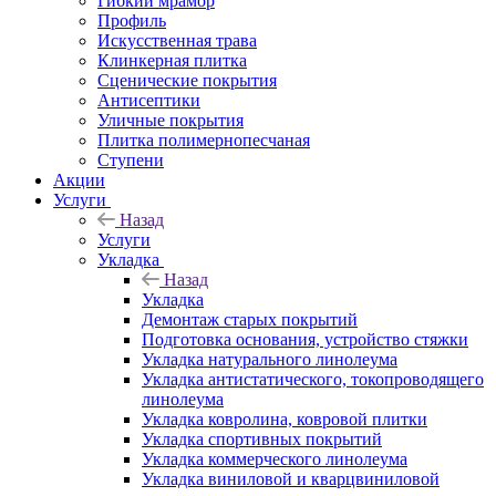
Гибкий мрамор
Профиль
Искусственная трава
Клинкерная плитка
Сценические покрытия
Антисептики
Уличные покрытия
Плитка полимернопесчаная
Ступени
Акции
Услуги
Назад
Услуги
Укладка
Назад
Укладка
Демонтаж старых покрытий
Подготовка основания, устройство стяжки
Укладка натурального линолеума
Укладка антистатического, токопроводящего
линолеума
Укладка ковролина, ковровой плитки
Укладка спортивных покрытий
Укладка коммерческого линолеума
Укладка виниловой и кварцвиниловой