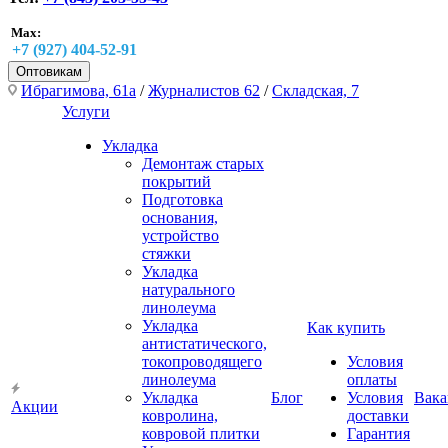
Max:
+7 (927) 404-52-91
Оптовикам
Ибрагимова, 61а
/
Журналистов 62
/
Складская, 7
Услуги
Укладка
Демонтаж старых
покрытий
Подготовка
основания,
устройство
стяжки
Укладка
натурального
линолеума
Укладка
Как купить
антистатического,
токопроводящего
Условия
линолеума
оплаты
Укладка
Блог
Условия
Вака
Акции
ковролина,
доставки
ковровой плитки
Гарантия