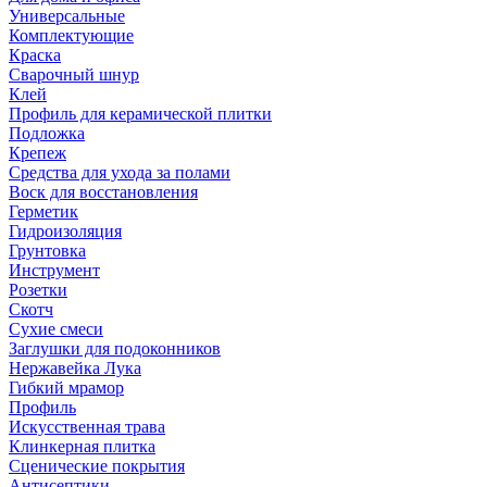
Универсальные
Комплектующие
Краска
Сварочный шнур
Клей
Профиль для керамической плитки
Подложка
Крепеж
Средства для ухода за полами
Воск для восстановления
Герметик
Гидроизоляция
Грунтовка
Инструмент
Розетки
Скотч
Сухие смеси
Заглушки для подоконников
Нержавейка Лука
Гибкий мрамор
Профиль
Искусственная трава
Клинкерная плитка
Сценические покрытия
Антисептики