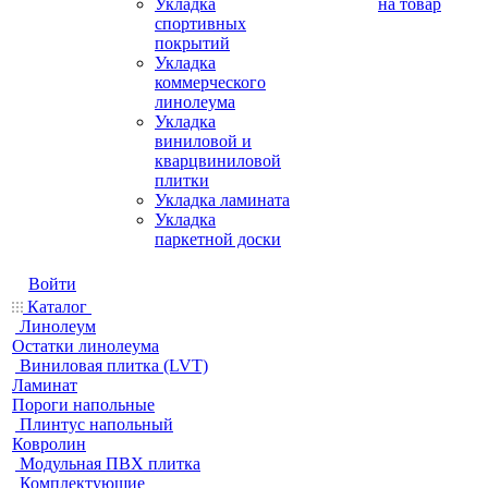
Укладка
на товар
спортивных
покрытий
Укладка
коммерческого
линолеума
Укладка
виниловой и
кварцвиниловой
плитки
Укладка ламината
Укладка
паркетной доски
Войти
Каталог
Линолеум
Остатки линолеума
Виниловая плитка (LVT)
Ламинат
Пороги напольные
Плинтус напольный
Ковролин
Модульная ПВХ плитка
Комплектующие