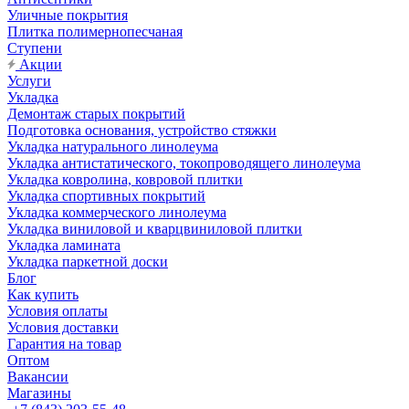
Уличные покрытия
Плитка полимернопесчаная
Ступени
Акции
Услуги
Укладка
Демонтаж старых покрытий
Подготовка основания, устройство стяжки
Укладка натурального линолеума
Укладка антистатического, токопроводящего линолеума
Укладка ковролина, ковровой плитки
Укладка спортивных покрытий
Укладка коммерческого линолеума
Укладка виниловой и кварцвиниловой плитки
Укладка ламината
Укладка паркетной доски
Блог
Как купить
Условия оплаты
Условия доставки
Гарантия на товар
Оптом
Вакансии
Магазины