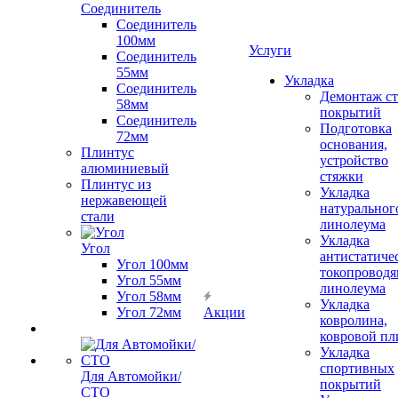
Соединитель
Соединитель
100мм
Услуги
Соединитель
55мм
Укладка
Соединитель
Демонтаж с
58мм
покрытий
Соединитель
Подготовка
72мм
основания,
Плинтус
устройство
алюминиевый
стяжки
Плинтус из
Укладка
нержавеющей
натуральног
стали
линолеума
Укладка
Угол
антистатиче
Угол 100мм
токопроводя
Угол 55мм
линолеума
Угол 58мм
Укладка
Угол 72мм
Акции
ковролина,
ковровой пл
Укладка
спортивных
Для Автомойки/
покрытий
СТО