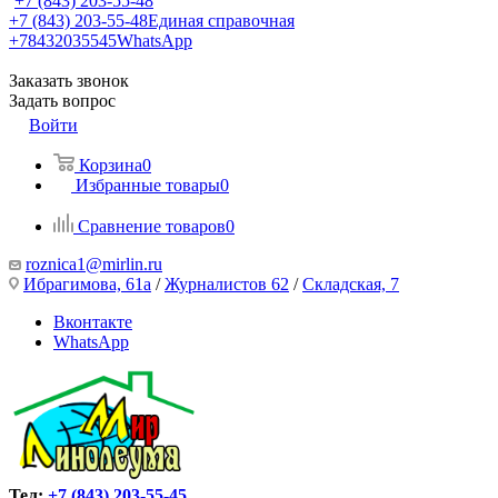
+7 (843) 203-55-48
+7 (843) 203-55-48
Единая справочная
+78432035545
WhatsApp
Заказать звонок
Задать вопрос
Войти
Корзина
0
Избранные товары
0
Сравнение товаров
0
roznica1@mirlin.ru
Ибрагимова, 61а
/
Журналистов 62
/
Складская, 7
Вконтакте
WhatsApp
Тел:
+7 (843) 203-55-45