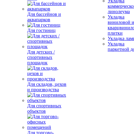
Укладка
коммерческо
линолеума
Для бассейнов и
Укладка
аквапарков
виниловой 
кварцвинил
Для гостиниц
плитки
Укладка лам
Укладка
паркетной д
Для детских /
спортивных
площадок
Для складов, цехов
и производства
Для спортивных
объектов
Для торгово-